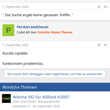
o
n
7. September 2020
#4
e
n
" Die Suche ergab keine genauen Treffer. "
:
PerAstraAdDeum
P
Cadet 4th Year
Ersteller dieses Themas
7. September 2020
#5
Kurzes Update:
funktioniert problemlos.
Du musst dich einloggen oder registrieren, um hier zu antworten.
Ähnliche Themen
Welche M2 für ASRock A300?
User Userichsen
Massenspeicher
Antworten
6
28. September 2025