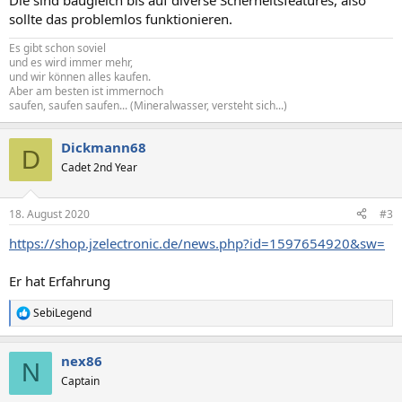
Die sind baugleich bis auf diverse Scherheitsfeatures, also
sollte das problemlos funktionieren.
Es gibt schon soviel
und es wird immer mehr,
und wir können alles kaufen.
Aber am besten ist immernoch
saufen, saufen saufen... (Mineralwasser, versteht sich...)
Dickmann68
D
Cadet 2nd Year
18. August 2020
#3
https://shop.jzelectronic.de/news.php?id=1597654920&sw=
Er hat Erfahrung
SebiLegend
R
e
a
nex86
k
N
t
Captain
i