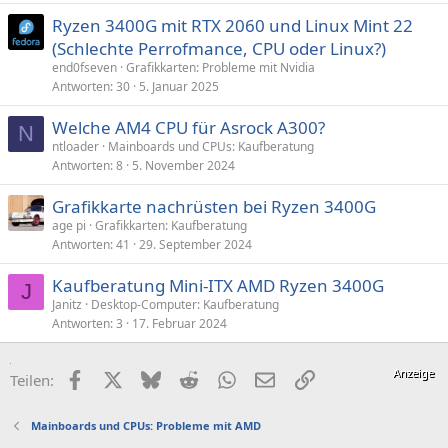
Ryzen 3400G mit RTX 2060 und Linux Mint 22
(Schlechte Perrofmance, CPU oder Linux?)
end0fseven
Grafikkarten: Probleme mit Nvidia
Antworten
30
5. Januar 2025
Welche AM4 CPU für Asrock A300?
N
ntloader
Mainboards und CPUs: Kaufberatung
Antworten
8
5. November 2024
Grafikkarte nachrüsten bei Ryzen 3400G
age pi
Grafikkarten: Kaufberatung
Antworten
41
29. September 2024
Kaufberatung Mini-ITX AMD Ryzen 3400G
J
Janitz
Desktop-Computer: Kaufberatung
Antworten
3
17. Februar 2024
Facebook
X (Twitter)
Bluesky
Reddit
WhatsApp
E-Mail
Link
Teilen:
Mainboards und CPUs: Probleme mit AMD