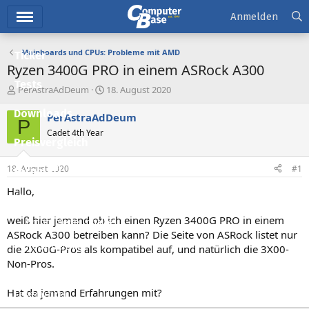
Hauptmenü
Anmelden
Mainboards und CPUs: Probleme mit AMD
Ticker
Ryzen 3400G PRO in einem ASRock A300
Tests
E
E
PerAstraAdDeum
18. August 2020
r
r
Downloads
s
s
PerAstraAdDeum
P
t
t
Cadet 4th Year
e
e
Preisvergleich
l
l
l
l
18. August 2020
#1
Forum
e
t
r
a
Hallo,
Aktuelles
m
weiß hier jemand ob ich einen Ryzen 3400G PRO in einem
Empfohlene Inhalte
ASRock A300 betreiben kann? Die Seite von ASRock listet nur
Neue Beiträge
die 2X00G-Pros als kompatibel auf, und natürlich die 3X00-
Non-Pros.
Neueste Aktivitäten
Hat da jemand Erfahrungen mit?
Leserartikel