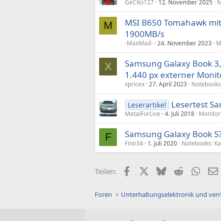
GeCKo127
12. November 2025
M
MSI B650 Tomahawk mit
M
1900MB/s
-MaxMad-
24. November 2023
M
Samsung Galaxy Book 3, 
X
1.440 px externer Monit
xpricex
27. April 2023
Notebooks
Lesertest 
Leserartikel
MetalForLive
4. Juli 2018
Monitor
Samsung Galaxy Book S
F
Finn34
1. Juli 2020
Notebooks: K
Facebook
X (Twitter)
Bluesky
Reddit
What
Teilen:
Foren
Unterhaltungselektronik und ver