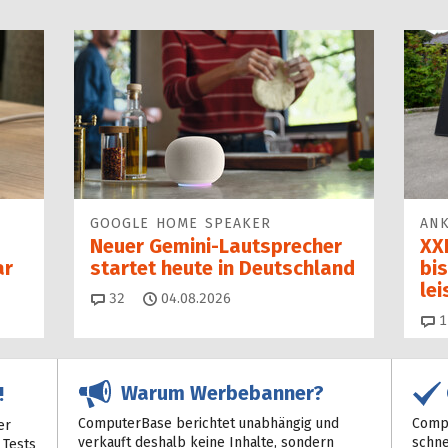
GOOGLE HOME SPEAKER
ANK
Neuer Gemini-Laut­spre­cher
XXL
ar
startet heu­te in Deutschland
bis
le
Kommentare
32
04.08.2026
1
Warum Werbebanner?
!
ComputerBase berichtet unabhängig und
Compu
er
verkauft deshalb keine Inhalte, sondern
schne
 Tests