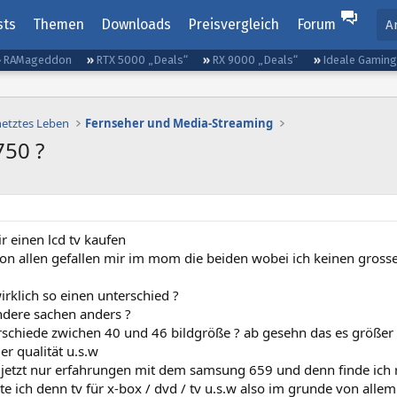
sts
Themen
Downloads
Preisvergleich
Forum
A
RAMageddon
RTX 5000 „Deals“
RX 9000 „Deals“
Ideale Gamin
netztes Leben
Fernseher und Media-Streaming
50 ?
ir einen lcd tv kaufen
on allen gefallen mir im mom die beiden wobei ich keinen gross
rklich so einen unterschied ?
ndere sachen anders ?
rschiede zwichen 40 und 46 bildgröße ? ab gesehn das es größer 
r qualität u.s.w
s jetzt nur erfahrungen mit dem samsung 659 und denn finde ich 
e ich denn tv für x-box / dvd / tv u.s.w also im grunde von alle