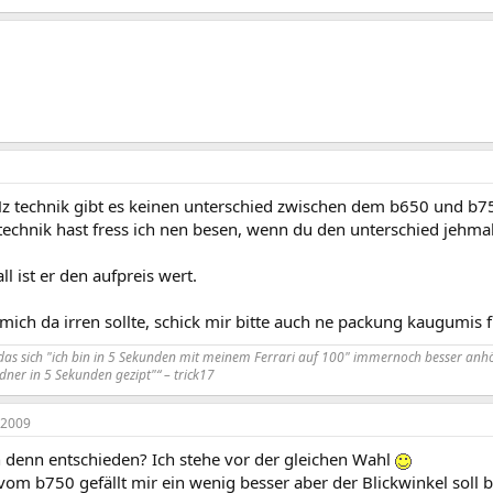
z technik gibt es keinen unterschied zwischen dem b650 und b
echnik hast fress ich nen besen, wenn du den unterschied jehmal
ll ist er den aufpreis wert.
ch mich da irren sollte, schick mir bitte auch ne packung kaugumis
 das sich "ich bin in 5 Sekunden mit meinem Ferrari auf 100" immernoch besser anhö
er in 5 Sekunden gezipt"“ – trick17
 2009
h denn entschieden? Ich stehe vor der gleichen Wahl
om b750 gefällt mir ein wenig besser aber der Blickwinkel soll 