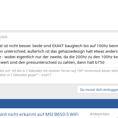
 2009
el ist nicht besser. beide sind EXAKT baugleich bis auf 100hz b
en unterschied. äußerlich ist das gehäzsedesign halt etwas ander
e - wobei eigentlich nur der zweite, da die 200hz zu den 100hz 
 wert sind den presiunterschied zu zahlen, dann halt b750
 das sich "ich bin in 5 Sekunden mit meinem Ferrari auf 100" immernoch besser anhö
er in 5 Sekunden gezipt"“ – trick17
Du musst dich einloggen
rd nicht erkannt auf MSI B650-S WiFi
Antworten