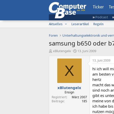
Ticker
Te
Podcast
Aktuelles
Leserartikel
Regeln
Foren
Unterhaltungselektronik und ver
samsung b650 oder b7
E
E
xBlutengelx
13. Juni 2009
r
r
s
s
13. Juni 2009
t
t
X
hi ich will m
e
e
l
l
am besten v
l
l
hertz
e
t
macht das wi
xBlutengelx
r
a
sind noch a
m
Ensign
gibt es unte
Registriert
März 2007
meine von de
Beiträge
185
ich habe bi
nutzen möcjt