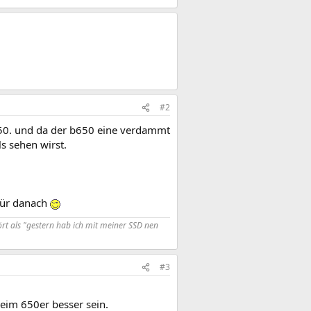
#2
750. und da der b650 eine verdammt
s sehen wirst.
 für danach
rt als "gestern hab ich mit meiner SSD nen
#3
beim 650er besser sein.