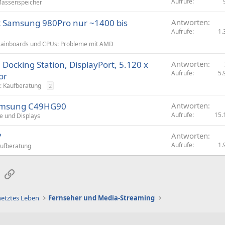
Aufrufe
assenspeicher
 Samsung 980Pro nur ~1400 bis
Antworten
Aufrufe
1.
ainboards und CPUs: Probleme mit AMD
Docking Station, DisplayPort, 5.120 x
Antworten
Aufrufe
5.
or
: Kaufberatung
2
Samsung C49HG90
Antworten
Aufrufe
15.
e und Displays
?
Antworten
Aufrufe
1.
aufberatung
sApp
E-Mail
Link
netztes Leben
Fernseher und Media-Streaming