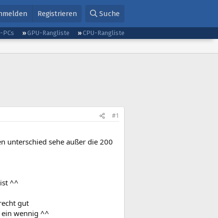
nmelden
Registrieren
Suche
g-PCs
GPU-Rangliste
CPU-Rangliste
#1
en unterschied sehe außer die 200
ist ^^
recht gut
m ein wennig ^^