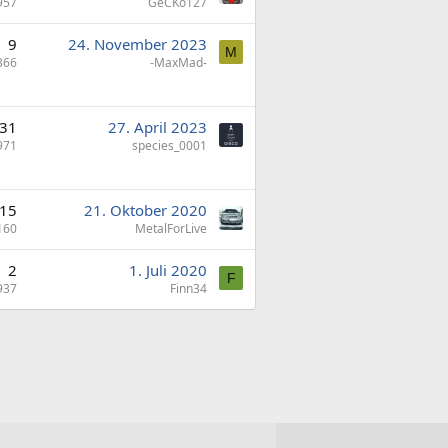
957
GeCKo127
9
24. November 2023
M
366
-MaxMad-
31
27. April 2023
971
species_0001
15
21. Oktober 2020
160
MetalForLive
2
1. Juli 2020
F
937
Finn34