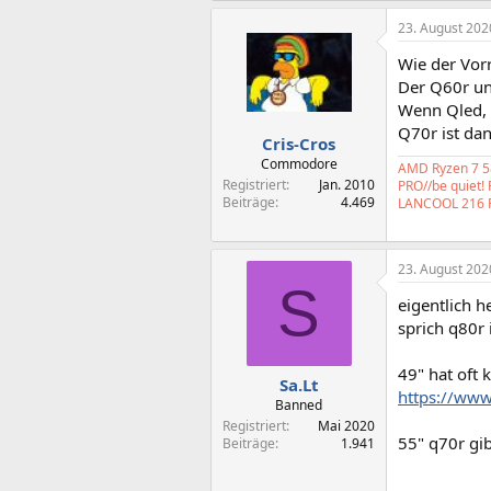
23. August 202
Wie der Vor
Der Q60r un
Wenn Qled, 
Q70r ist dan
Cris-Cros
Commodore
AMD Ryzen 7 58
Registriert
Jan. 2010
PRO//be quiet!
Beiträge
4.469
LANCOOL 216 
23. August 202
S
eigentlich h
sprich q80r 
49" hat oft 
Sa.Lt
https://www
Banned
Registriert
Mai 2020
55" q70r gi
Beiträge
1.941