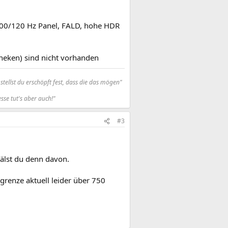
100/120 Hz Panel, FALD, hohe HDR
heken) sind nicht vorhanden
tellst du erschöpft fest, dass die das mögen"
sse tut's aber auch!"
#3
hälst du denn davon.
enze aktuell leider über 750