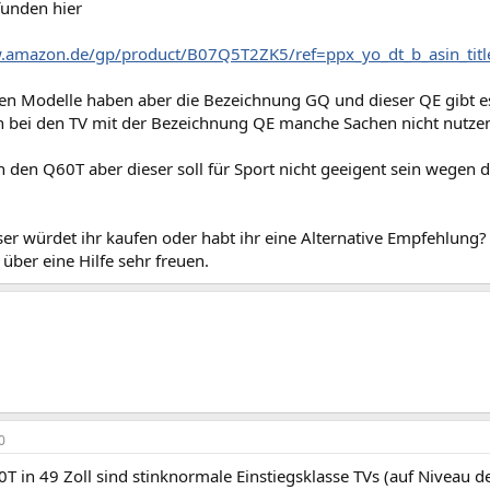
unden hier
w.amazon.de/gp/product/B07Q5T2ZK5/ref=ppx_yo_dt_b_asin_tit
en Modelle haben aber die Bezeichnung GQ und dieser QE gibt e
n bei den TV mit der Bezeichnung QE manche Sachen nicht nutze
n den Q60T aber dieser soll für Sport nicht geeigent sein wegen
er würdet ihr kaufen oder habt ihr eine Alternative Empfehlung?
ber eine Hilfe sehr freuen.
0
 in 49 Zoll sind stinknormale Einstiegsklasse TVs (auf Niveau d