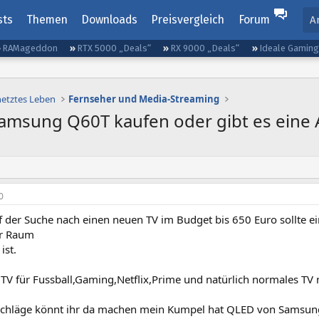
sts
Themen
Downloads
Preisvergleich
Forum
A
RAMageddon
RTX 5000 „Deals“
RX 9000 „Deals“
Ideale Gamin
netztes Leben
Fernseher und Media-Streaming
msung Q60T kaufen oder gibt es eine A
0
f der Suche nach einen neuen TV im Budget bis 650 Euro sollte ei
er Raum
ist.
V für Fussball,Gaming,Netflix,Prime und natürlich normales TV n
chläge könnt ihr da machen mein Kumpel hat QLED von Samsung