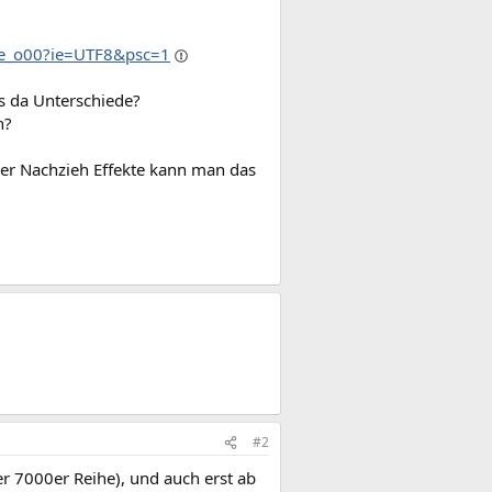
le_o00?ie=UTF8&psc=1
s da Unterschiede?
n?
 der Nachzieh Effekte kann man das
#2
er 7000er Reihe), und auch erst ab