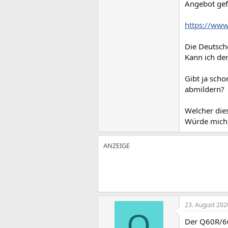
Angebot gef
https://ww
Die Deutsch
Kann ich de
Gibt ja scho
abmildern?
Welcher dies
Würde mich ü
23. August 202
O
Der Q60R/60T