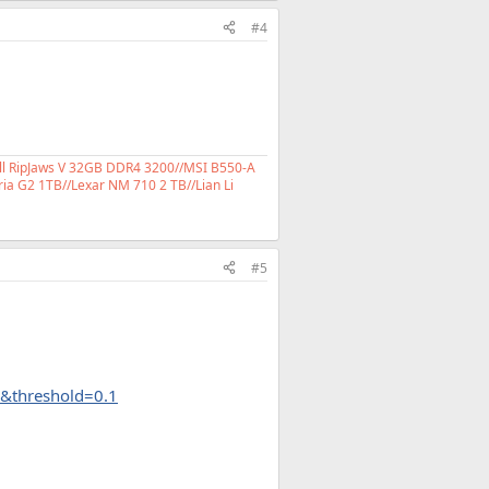
#4
ll RipJaws V 32GB DDR4 3200//MSI B550-A
ia G2 1TB//Lexar NM 710 2 TB//Lian Li
#5
&threshold=0.1