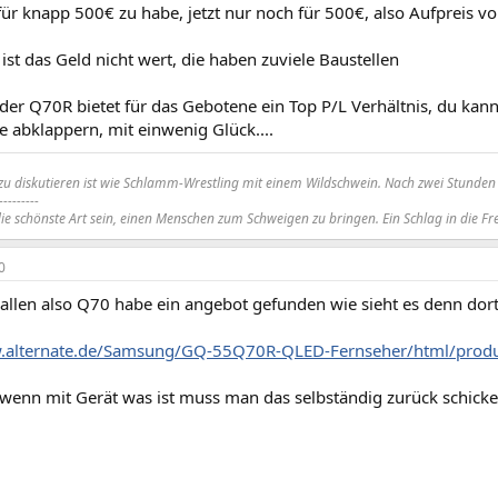
 für knapp 500€ zu habe, jetzt nur noch für 500€, also Aufpreis v
ist das Geld nicht wert, die haben zuviele Baustellen
der Q70R bietet für das Gebotene ein Top P/L Verhältnis, du kann
e abklappern, mit einwenig Glück....
 zu diskutieren ist wie Schlamm-Wrestling mit einem Wildschwein. Nach zwei Stunden s
---------
die schönste Art sein, einen Menschen zum Schweigen zu bringen. Ein Schlag in die Fre
0
allen also Q70 habe ein angebot gefunden wie sieht es denn dort
w.alternate.de/Samsung/GQ-55Q70R-QLED-Fernseher/html/prod
 wenn mit Gerät was ist muss man das selbständig zurück schick