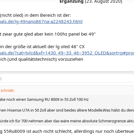
Ergänzung
(
23. August 2020
)
 (nicht oled) in dem Bereich ist der:
zhals.de/lg-49nano867na-a2248243.html
 zwar gute qled aber kein 100hz panel bei 49"
 in der größe ist aktuell der lg oled 48" CX
zhals.de/?cat=tvlcd&xf=1430_49~33_46~3952_OLED&sort=p#prod
slich (und qualitätstechnisch) vorzuziehen
0
schrieb:
abe noch einen Samsung RU 8009 in 55 Zoll 100 Hz
nen Hisense U7A in 50 Zoll aber sind beides ältere Modelle.Was hälst du de
rde ich für 700 nehmen aber das wäre meine absolute Schmerzgrenze aktuel
 55Ru8009 ist auch nicht schlecht, allerdings nur noch überteue