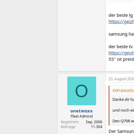
der beste lg
https://gei
samsung hat
der beste tv
https://gei
55" ist prei
23. August 202
O
XxFrancoXx 
Danke dir h
und noch ei
onetwoxx
Fleet Admiral
Den Q70R wü
Registriert
Sep. 2006
Beiträge
11.304
Der Samsung