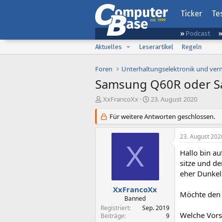
Ticker
Te
Podcast
Aktuelles
Leserartikel
Regeln
Foren
Unterhaltungselektronik und ver
Samsung Q60R oder Sa
E
E
XxFrancoXx
23. August 2020
r
r
s
Für weitere Antworten geschlossen.
s
t
t
e
e
23. August 202
l
l
X
l
l
Hallo bin au
e
t
sitze und d
r
a
eher Dunkel 
m
XxFrancoXx
Möchte den T
Banned
Registriert
Sep. 2019
Welche Vors
Beiträge
9