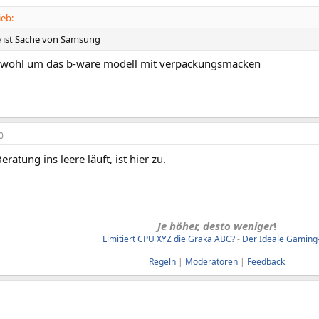
ieb:
e ist Sache von Samsung
 wohl um das b-ware modell mit verpackungsmacken
0
ratung ins leere läuft, ist hier zu.
Je höher, desto weniger
!
Limitiert CPU XYZ die Graka ABC?
-
Der Ideale Gaming
---------------------------------------
Regeln
|
Moderatoren
|
Feedback