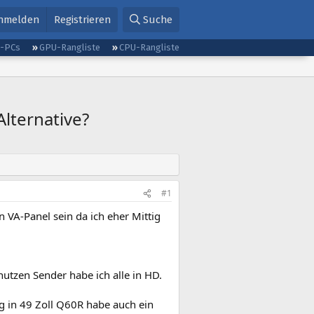
nmelden
Registrieren
Suche
g-PCs
GPU-Rangliste
CPU-Rangliste
lternative?
#1
n VA-Panel sein da ich eher Mittig
utzen Sender habe ich alle in HD.
 in 49 Zoll Q60R habe auch ein