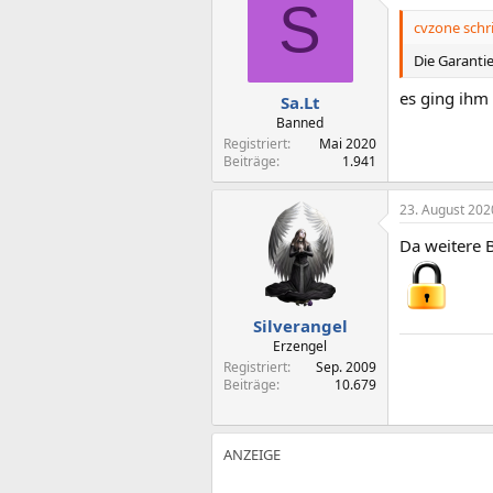
S
cvzone schr
Die Garanti
es ging ihm
Sa.Lt
Banned
Registriert
Mai 2020
Beiträge
1.941
23. August 202
Da weitere Be
Silverangel
Erzengel
Registriert
Sep. 2009
Beiträge
10.679