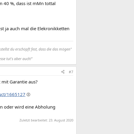
on 40 %, dass ist mMn tottal
st ja auch mal die Elekronikketten
tellst du erschöpft fest, dass die das mögen"
sse tut's aber auch!"
#7
 mit Garantie aus?
uct/1665127
en oder wird eine Abholung
Zuletzt bearbeitet:
23. August 2020