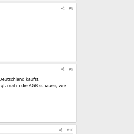
#8
#9
 Deutschland kaufst.
gf. mal in die AGB schauen, wie
#10