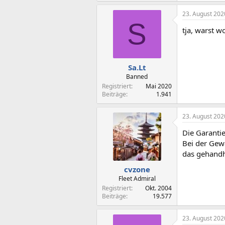
23. August 202
S
tja, warst w
Sa.Lt
Banned
Registriert
Mai 2020
Beiträge
1.941
23. August 202
Die Garantie
Bei der Gew
das gehandh
cvzone
Fleet Admiral
Registriert
Okt. 2004
Beiträge
19.577
23. August 202