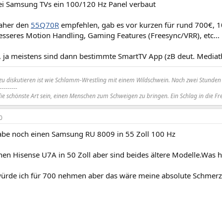
 bei Samsung TVs ein 100/120 Hz Panel verbaut
daher den
55Q70R
empfehlen, gab es vor kurzen für rund 700€, 
besseres Motion Handling, Gaming Features (Freesync/VRR), etc...
 ja meistens sind dann bestimmte SmartTV App (zB deut. Mediat
 zu diskutieren ist wie Schlamm-Wrestling mit einem Wildschwein. Nach zwei Stunden s
---------
die schönste Art sein, einen Menschen zum Schweigen zu bringen. Ein Schlag in die Fre
0
abe noch einen Samsung RU 8009 in 55 Zoll 100 Hz
nen Hisense U7A in 50 Zoll aber sind beides ältere Modelle.Was 
rde ich für 700 nehmen aber das wäre meine absolute Schmerzgr