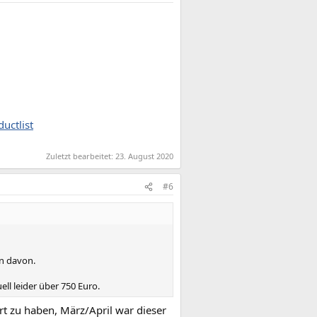
uctlist
Zuletzt bearbeitet:
23. August 2020
#6
nn davon.
l leider über 750 Euro.
rt zu haben, März/April war dieser