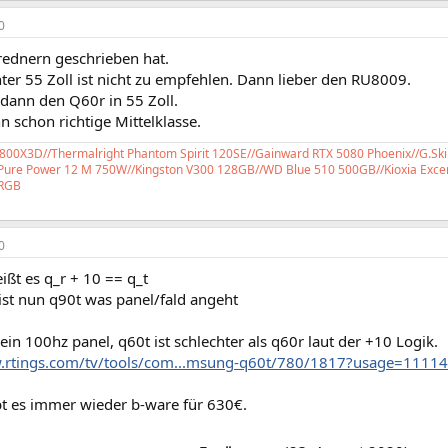
0
rednern geschrieben hat.
ter 55 Zoll ist nicht zu empfehlen. Dann lieber den RU8009.
dann den Q60r in 55 Zoll.
n schon richtige Mittelklasse.
00X3D//Thermalright Phantom Spirit 120SE//Gainward RTX 5080 Phoenix//G.Ski
 Pure Power 12 M 750W//Kingston V300 128GB//WD Blue 510 500GB//Kioxia Excer
RGB
0
eißt es q_r + 10 == q_t
ist nun q90t was panel/fald angeht
kein 100hz panel, q60t ist schlechter als q60r laut der +10 Logik.
.rtings.com/tv/tools/com...msung-q60t/780/1817?usage=11114
bt es immer wieder b-ware für 630€.