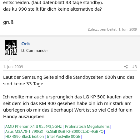
entscheiden. (laut datenblatt 33 tage standby).
das ku 990 stellt für dich keine alternative da?
gruß
Zuletzt bearbeitet:
1. Juni 2009
Ork
Lt. Commander
1. Juni 2009
#3
Laut der Samsung Seite sind die Standbyzeiten 600h und das
sind keine 33 Tage !
Ich wollte mir auch ursprünglich das LG KP 500 kaufen aber
seit dem ich das KM 900 gesehen habe bin ich mir stark am
überlegen ob mir das überhaupt Wert ist so viel Geld für ein
Handy auszugeben.
|
AMD Phenom X4 II 955@3,5GHz
|
Prolimatech Megahalems
|
|
Asus M3A78-T 790GX
|
G.Skill 8GB F2-8000CL5D-4GBPQ
|
|
HD 4890 Black Edition
|
Intel Postville 80GB
|