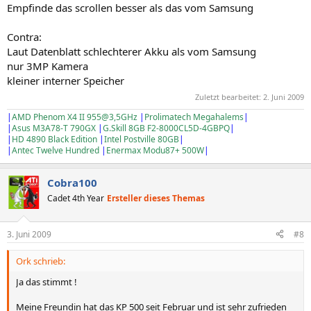
Empfinde das scrollen besser als das vom Samsung
Contra:
Laut Datenblatt schlechterer Akku als vom Samsung
nur 3MP Kamera
kleiner interner Speicher
Zuletzt bearbeitet:
2. Juni 2009
|
AMD Phenom X4 II 955@3,5GHz
|
Prolimatech Megahalems
|
|
Asus M3A78-T 790GX
|
G.Skill 8GB F2-8000CL5D-4GBPQ
|
|
HD 4890 Black Edition
|
Intel Postville 80GB
|
|
Antec Twelve Hundred
|
Enermax Modu87+ 500W
|
Cobra100
Cadet 4th Year
Ersteller dieses Themas
3. Juni 2009
#8
Ork schrieb:
Ja das stimmt !
Meine Freundin hat das KP 500 seit Februar und ist sehr zufrieden