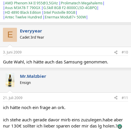
|
AMD Phenom X4 II 955@3,5GHz
|
Prolimatech Megahalems
|
Menüführung sehr übersichtlich
|
Asus M3A78-T 790GX
|
G.Skill 8GB F2-8000CL5D-4GBPQ
|
Stift dabei
|
HD 4890 Black Edition
|
Intel Postville 80GB
|
Empfinde das scrollen besser als das vom Samsung
|
Antec Twelve Hundred
|
Enermax Modu87+ 500W
|
Contra:
Laut Datenblatt schlechterer Akku als vom Samsung
Everyyear
E
nur 3MP Kamera
Cadet 3rd Year
kleiner interner Speicher
3. Juni 2009
#10
Gute Wahl, ich hätte auch das Samsung genommen.
Mr.Malzbier
Ensign
21. Juli 2009
#11
ich hätte noch ein frage an ork.
ich stehe auch gerade davor mirb eins zuzulegen.habe aber
nur 130€ sollter ich lieber sparen oder mir das lg holen.?