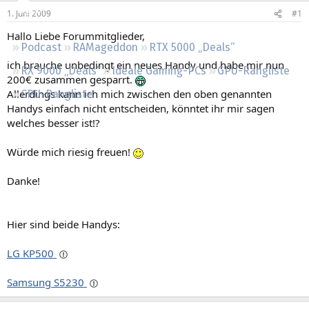
Regeln
1. Juni 2009
#1
Hallo Liebe Forummitglieder,
Podcast
RAMageddon
RTX 5000 „Deals“
ich brauche unbedingt ein neues Handy und habe mir nun
RX 9000 „Deals“
Ideale Gaming-PCs
GPU-Rangliste
200€ zusammen gesparrt.
Allerdings kann ich mich zwischen den oben genannten
CPU-Rangliste
Handys einfach nicht entscheiden, könntet ihr mir sagen
welches besser ist!?
Würde mich riesig freuen!
Danke!
Hier sind beide Handys:
LG KP500
Samsung S5230