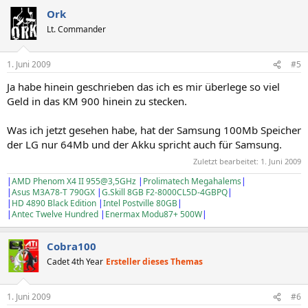
Ork
Lt. Commander
1. Juni 2009
#5
Ja habe hinein geschrieben das ich es mir überlege so viel
Geld in das KM 900 hinein zu stecken.
Was ich jetzt gesehen habe, hat der Samsung 100Mb Speicher
der LG nur 64Mb und der Akku spricht auch für Samsung.
Zuletzt bearbeitet:
1. Juni 2009
|
AMD Phenom X4 II 955@3,5GHz
|
Prolimatech Megahalems
|
|
Asus M3A78-T 790GX
|
G.Skill 8GB F2-8000CL5D-4GBPQ
|
|
HD 4890 Black Edition
|
Intel Postville 80GB
|
|
Antec Twelve Hundred
|
Enermax Modu87+ 500W
|
Cobra100
Cadet 4th Year
Ersteller dieses Themas
1. Juni 2009
#6