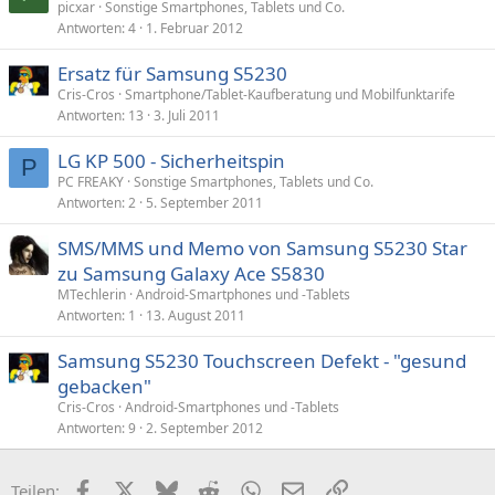
picxar
Sonstige Smartphones, Tablets und Co.
Antworten
4
1. Februar 2012
Ersatz für Samsung S5230
Cris-Cros
Smartphone/Tablet-Kaufberatung und Mobilfunktarife
Antworten
13
3. Juli 2011
LG KP 500 - Sicherheitspin
P
PC FREAKY
Sonstige Smartphones, Tablets und Co.
Antworten
2
5. September 2011
SMS/MMS und Memo von Samsung S5230 Star
zu Samsung Galaxy Ace S5830
MTechlerin
Android-Smartphones und -Tablets
Antworten
1
13. August 2011
Samsung S5230 Touchscreen Defekt - "gesund
gebacken"
Cris-Cros
Android-Smartphones und -Tablets
Antworten
9
2. September 2012
Facebook
X (Twitter)
Bluesky
Reddit
WhatsApp
E-Mail
Link
Teilen: