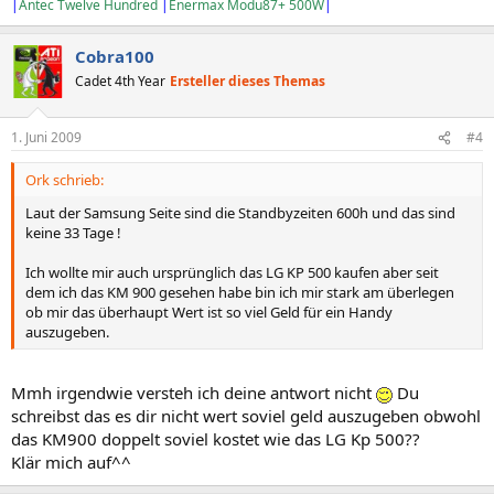
|
Antec Twelve Hundred
|
Enermax Modu87+ 500W
|
Cobra100
Cadet 4th Year
Ersteller dieses Themas
1. Juni 2009
#4
Ork schrieb:
Laut der Samsung Seite sind die Standbyzeiten 600h und das sind
keine 33 Tage !
Ich wollte mir auch ursprünglich das LG KP 500 kaufen aber seit
dem ich das KM 900 gesehen habe bin ich mir stark am überlegen
ob mir das überhaupt Wert ist so viel Geld für ein Handy
auszugeben.
Mmh irgendwie versteh ich deine antwort nicht
Du
schreibst das es dir nicht wert soviel geld auszugeben obwohl
das KM900 doppelt soviel kostet wie das LG Kp 500??
Klär mich auf^^