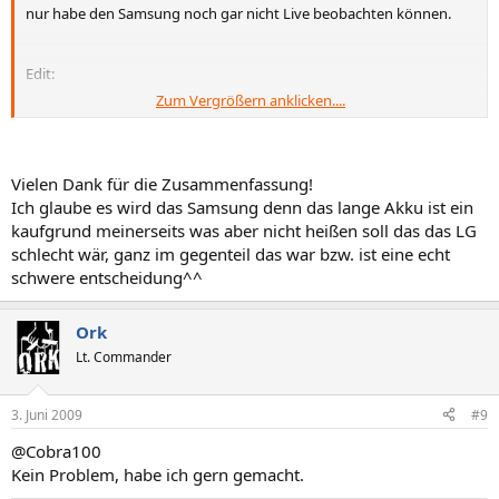
nur habe den Samsung noch gar nicht Live beobachten können.
Edit:
Zum Vergrößern anklicken....
Ich habe mir beide Handys angeschaut und bin der Meinung das es
einfach Geschmacksache ist für welches Handy man sich
entscheidet ist nämlich beides sehr identisch.
Vielen Dank für die Zusammenfassung!
Samsung
Ich glaube es wird das Samsung denn das lange Akku ist ein
kaufgrund meinerseits was aber nicht heißen soll das das LG
Pro:
schlecht wär, ganz im gegenteil das war bzw. ist eine echt
Kamera ist ein bisschen besser 3,2MP
Laut Datenblatt längerer Akku
schwere entscheidung^^
großer interner Speicher
Ork
Contra:
Scrollen mit den Finger ist schlecht umgesetzt
Lt. Commander
Kein Stift
Weckerfunktion nur im eingeschalteten Zustand
3. Juni 2009
#9
@Cobra100
LG
Kein Problem, habe ich gern gemacht.
Pro: