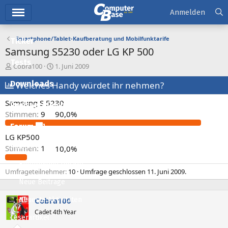
Hauptmenü
Anmelden
Smartphone/Tablet-Kaufberatung und Mobilfunktarife
Ticker
Samsung S5230 oder LG KP 500
Tests
E
E
Cobra100
1. Juni 2009
r
r
Downloads
s
Welches Handy würdet ihr nehmen?
s
t
t
Samsung S 5230
e
e
Preisvergleich
l
l
Stimmen:
9
90,0%
l
l
Forum
e
t
LG KP500
r
a
Aktuelles
Stimmen:
1
10,0%
m
Empfohlene Inhalte
Umfrageteilnehmer
10
Umfrage geschlossen
11. Juni 2009
.
Neue Beiträge
Neueste Aktivitäten
Cobra100
Cadet 4th Year
Leserartikel