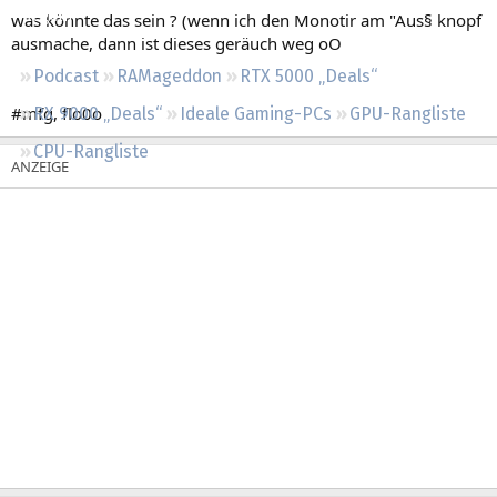
Regeln
was könnte das sein ? (wenn ich den Monotir am "Aus§ knopf
ausmache, dann ist dieses geräuch weg oO
Podcast
RAMageddon
RTX 5000 „Deals“
#mfg, flo0o
RX 9000 „Deals“
Ideale Gaming-PCs
GPU-Rangliste
CPU-Rangliste