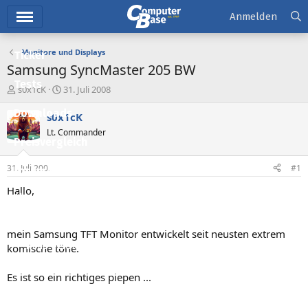
Hauptmenü
Anmelden
Monitore und Displays
Ticker
Samsung SyncMaster 205 BW
Tests
E
E
s0x1cK
31. Juli 2008
r
r
Downloads
s
s
s0x1cK
t
t
Lt. Commander
e
e
Preisvergleich
l
l
l
l
31. Juli 2008
#1
Forum
e
t
r
a
Hallo,
Aktuelles
m
Empfohlene Inhalte
mein Samsung TFT Monitor entwickelt seit neusten extrem
Neue Beiträge
komische töne.
Neueste Aktivitäten
Es ist so ein richtiges piepen ...
Leserartikel