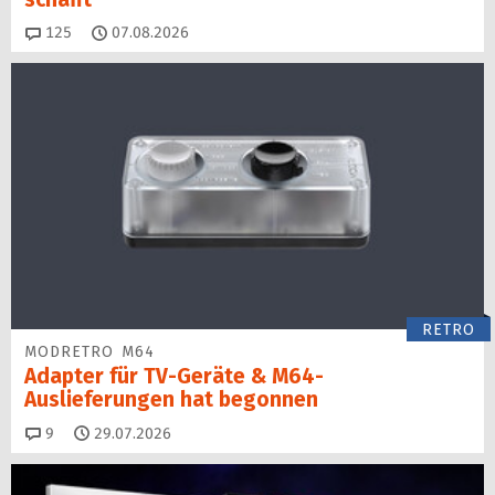
Kommentare
125
07.08.2026
RETRO
MODRETRO M64
Adapter für TV-Geräte & M64-
Auslieferungen hat begon­nen
Kommentare
9
29.07.2026