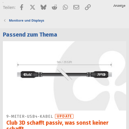
Facebook
X (Twitter)
Bluesky
Reddit
WhatsApp
E-Mail
Link
Teilen:
Monitore und Displays
Passend zum Thema
9-METER-USB4-KABEL
UPDATE
Club 3D schafft passiv, was sonst keiner
schafft