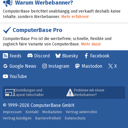
Warum Werbebanner?
ComputerBase berichtet unabhängig und verkauft deshalb keine
Inhalte, sondern Werbebanner.
Mehr erfahren!
ComputerBase Pro
ComputerBase Pro ist die werbefreie, schnelle, flexible und
zugleich faire Variante von ComputerBase.
Mehr dazu!
Feeds
Discord
Bluesky
Facebook
Google News
Instagram
Mastodon
X
YouTube
Einstellungen und
Probleme mit einem
Layout-Umschalter
Werbebanner?
© 1999–2026 ComputerBase GmbH
Impressum
Kontakt
Mediadaten
Vertrag widerrufen
Vertrag kündigen
Barrierefreiheit
Datenschutz