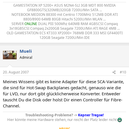
GAMESTATION XP 5200+ ASUS M2N4-SLI 3GB MDT 800 NVIDIA
GF8800GTS(320MB)320GB 7200U/Min SATA ...
NOTEBOOK MEDION 88300 mit Centrio 1700MHz 512MB DDR ATI
8800/8900 64MB 80GB Hitachi 5200U/Min WLAN ...
SERVER
ONLINE
DUAL PIII 500Mhz 640MB RAM 4GBSCSI Compaq
3x18GBSCSI Compaq 2x200GB Seagate 7200U/Min ATI RAGE 4MB ...
OLD GAMESTATION ECS KT333 XP2000+ 768MB DDR 333 MSI GF4400TI
120GB Seagate 7200U/Min IDE​
Mueli
Admiral
20. August 2007
#10
Meines Wissens gibt es keine Adapter für diese SCA-Variante,
die sind für Hot-Swap Backplanes gedacht, genauso wie die
für LVD, nur dort gibt glücklicherweise Konverter. Entweder
tauscht Du die Disk oder holst Dir einen Controller für Fibre-
Channel.
Troubleshooting-Probleme? ->
Kepner Tregoe!
Hier könnte meine Hardware stehen, nur reicht der Platz leider nicht
HP18C