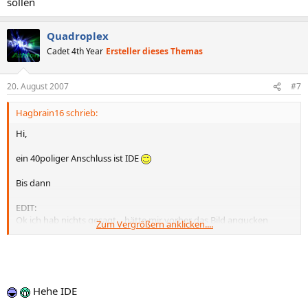
sollen
Quadroplex
Cadet 4th Year
Ersteller dieses Themas
20. August 2007
#7
Hagbrain16 schrieb:
Hi,
ein 40poliger Anschluss ist IDE
Bis dann
EDIT:
Ok ich hab nichts gesagt... hätte mir vorher das Bild angucken
Zum Vergrößern anklicken....
sollen
Hehe IDE