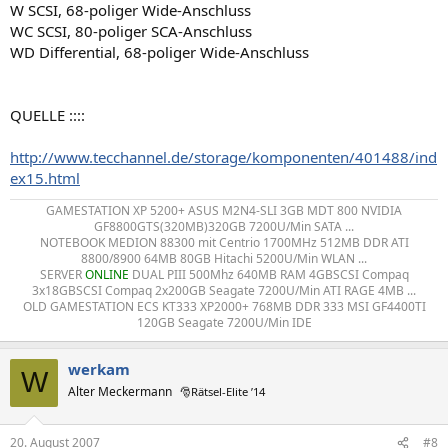
W SCSI, 68-poliger Wide-Anschluss
WC SCSI, 80-poliger SCA-Anschluss
WD Differential, 68-poliger Wide-Anschluss
QUELLE ::::
http://www.tecchannel.de/storage/komponenten/401488/ind
ex15.html
GAMESTATION XP 5200+ ASUS M2N4-SLI 3GB MDT 800 NVIDIA
GF8800GTS(320MB)320GB 7200U/Min SATA ...
NOTEBOOK MEDION 88300 mit Centrio 1700MHz 512MB DDR ATI
8800/8900 64MB 80GB Hitachi 5200U/Min WLAN ...
SERVER
ONLINE
DUAL PIII 500Mhz 640MB RAM 4GBSCSI Compaq
3x18GBSCSI Compaq 2x200GB Seagate 7200U/Min ATI RAGE 4MB ...
OLD GAMESTATION ECS KT333 XP2000+ 768MB DDR 333 MSI GF4400TI
120GB Seagate 7200U/Min IDE​
werkam
W
Alter Meckermann
🎅Rätsel-Elite ’14
20. August 2007
#8