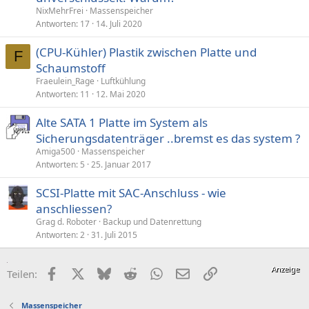
NixMehrFrei
Massenspeicher
Antworten
17
14. Juli 2020
(CPU-Kühler) Plastik zwischen Platte und
F
Schaumstoff
Fraeulein_Rage
Luftkühlung
Antworten
11
12. Mai 2020
Alte SATA 1 Platte im System als
Sicherungsdatenträger ..bremst es das system ?
Amiga500
Massenspeicher
Antworten
5
25. Januar 2017
SCSI-Platte mit SAC-Anschluss - wie
anschliessen?
Grag d. Roboter
Backup und Datenrettung
Antworten
2
31. Juli 2015
Facebook
X (Twitter)
Bluesky
Reddit
WhatsApp
E-Mail
Link
Teilen:
Massenspeicher