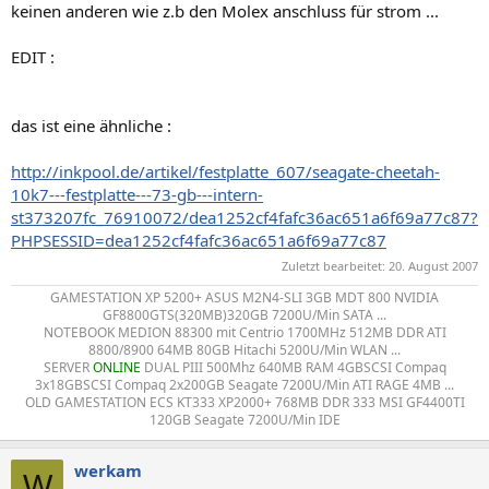
keinen anderen wie z.b den Molex anschluss für strom ...
EDIT :
das ist eine ähnliche :
http://inkpool.de/artikel/festplatte_607/seagate-cheetah-
10k7---festplatte---73-gb---intern-
st373207fc_76910072/dea1252cf4fafc36ac651a6f69a77c87?
PHPSESSID=dea1252cf4fafc36ac651a6f69a77c87
Zuletzt bearbeitet:
20. August 2007
GAMESTATION XP 5200+ ASUS M2N4-SLI 3GB MDT 800 NVIDIA
GF8800GTS(320MB)320GB 7200U/Min SATA ...
NOTEBOOK MEDION 88300 mit Centrio 1700MHz 512MB DDR ATI
8800/8900 64MB 80GB Hitachi 5200U/Min WLAN ...
SERVER
ONLINE
DUAL PIII 500Mhz 640MB RAM 4GBSCSI Compaq
3x18GBSCSI Compaq 2x200GB Seagate 7200U/Min ATI RAGE 4MB ...
OLD GAMESTATION ECS KT333 XP2000+ 768MB DDR 333 MSI GF4400TI
120GB Seagate 7200U/Min IDE​
werkam
W