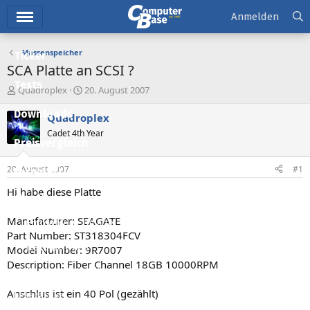
Hauptmenü
Anmelden
Massenspeicher
Ticker
SCA Platte an SCSI ?
Tests
E
E
Quadroplex
20. August 2007
r
r
Downloads
s
s
Quadroplex
t
t
Cadet 4th Year
e
e
Preisvergleich
l
l
l
l
20. August 2007
#1
Forum
e
t
r
a
Hi habe diese Platte
Aktuelles
m
Manufacturer: SEAGATE
Empfohlene Inhalte
Part Number: ST318304FCV
Neue Beiträge
Model Number: 9R7007
Description: Fiber Channel 18GB 10000RPM
Neueste Aktivitäten
Anschlus ist ein 40 Pol (gezählt)
Leserartikel