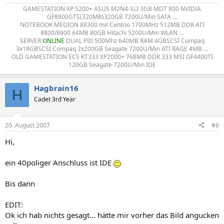
GAMESTATION XP 5200+ ASUS M2N4-SLI 3GB MDT 800 NVIDIA
GF8800GTS(320MB)320GB 7200U/Min SATA ...
NOTEBOOK MEDION 88300 mit Centrio 1700MHz 512MB DDR ATI
8800/8900 64MB 80GB Hitachi 5200U/Min WLAN ...
SERVER
ONLINE
DUAL PIII 500Mhz 640MB RAM 4GBSCSI Compaq
3x18GBSCSI Compaq 2x200GB Seagate 7200U/Min ATI RAGE 4MB ...
OLD GAMESTATION ECS KT333 XP2000+ 768MB DDR 333 MSI GF4400TI
120GB Seagate 7200U/Min IDE​
Hagbrain16
H
Cadet 3rd Year
20. August 2007
#6
Hi,
ein 40poliger Anschluss ist IDE
Bis dann
EDIT:
Ok ich hab nichts gesagt... hätte mir vorher das Bild angucken