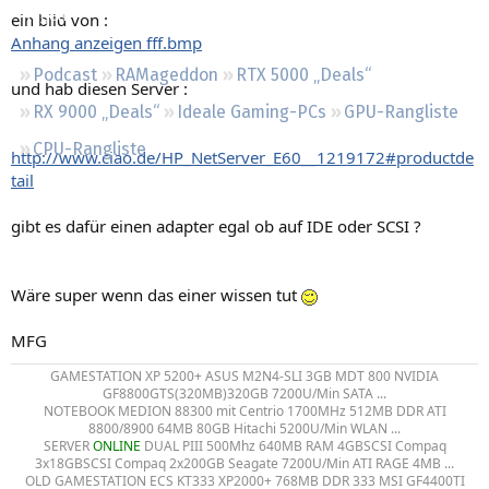
Regeln
ein bild von :
Anhang anzeigen fff.bmp
Podcast
RAMageddon
RTX 5000 „Deals“
und hab diesen Server :
RX 9000 „Deals“
Ideale Gaming-PCs
GPU-Rangliste
CPU-Rangliste
http://www.ciao.de/HP_NetServer_E60__1219172#productde
tail
gibt es dafür einen adapter egal ob auf IDE oder SCSI ?
Wäre super wenn das einer wissen tut
MFG
GAMESTATION XP 5200+ ASUS M2N4-SLI 3GB MDT 800 NVIDIA
GF8800GTS(320MB)320GB 7200U/Min SATA ...
NOTEBOOK MEDION 88300 mit Centrio 1700MHz 512MB DDR ATI
8800/8900 64MB 80GB Hitachi 5200U/Min WLAN ...
SERVER
ONLINE
DUAL PIII 500Mhz 640MB RAM 4GBSCSI Compaq
3x18GBSCSI Compaq 2x200GB Seagate 7200U/Min ATI RAGE 4MB ...
OLD GAMESTATION ECS KT333 XP2000+ 768MB DDR 333 MSI GF4400TI