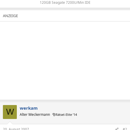
120GB Seagate 7200U/Min IDE​
werkam
W
Alter Meckermann
🎅Rätsel-Elite ’14
20. August 2007
#2