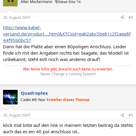
Alter Meckermann
🎅Rätsel-Elite ’14
20. August 2007
#4
http://www.kabel-
versand.de/product....html&XTCsid=eab2abc5be81c2f2aee8f
44f95b0bc57
Dann hat die Platte aber einen 80poligen Anschluss. Leider
finde ich mit den Angaben nichts bei Seagate, das Modell ist
unbekannt, steht evtl noch was anderes drauf?
Wer keine Infos gibt, braucht auch keine zu erwarten.
Never Change a running System!
Quadroplex
Cadet 4th Year
Ersteller dieses Themas
20. August 2007
#5
klick mal bitte auf den link in meinem letzten beitrag da stehts
auch das es ein 40 pol anschluss ist..