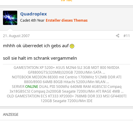
Quadroplex
Cadet 4th Year
Ersteller dieses Themas
21. August 2007
#11
mhhh ok überredet ich gebs auf
soll sie halt im schrank vergammeln
GAMESTATION XP 5200+ ASUS M2N4-SLI 3GB MDT 800 NVIDIA
GF8800GTS(320MB)320GB 7200U/Min SATA ...
NOTEBOOK MEDION 88300 mit Centrio 1700MHz 512MB DDR ATI
8800/8900 64MB 80GB Hitachi 5200U/Min WLAN ...
SERVER
ONLINE
DUAL PIII 500Mhz 640MB RAM 4GBSCSI Compaq
3x18GBSCSI Compaq 2x200GB Seagate 7200U/Min ATI RAGE 4MB ...
OLD GAMESTATION ECS KT333 XP2000+ 768MB DDR 333 MSI GF4400TI
120GB Seagate 7200U/Min IDE​