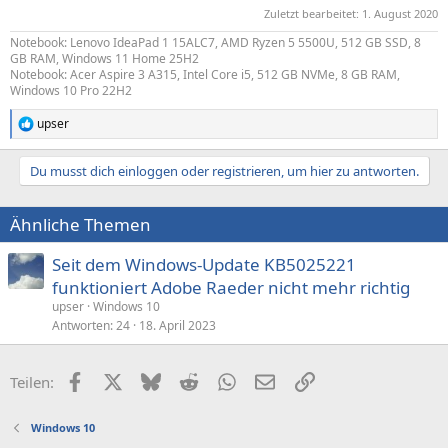
Zuletzt bearbeitet:
1. August 2020
Notebook: Lenovo IdeaPad 1 15ALC7, AMD Ryzen 5 5500U, 512 GB SSD, 8
GB RAM, Windows 11 Home 25H2
Notebook: Acer Aspire 3 A315, Intel Core i5, 512 GB NVMe, 8 GB RAM,
Windows 10 Pro 22H2
upser
R
e
a
Du musst dich einloggen oder registrieren, um hier zu antworten.
k
t
i
Ähnliche Themen
o
n
e
Seit dem Windows-Update KB5025221
n
funktioniert Adobe Raeder nicht mehr richtig
:
upser
Windows 10
Antworten
24
18. April 2023
Facebook
X (Twitter)
Bluesky
Reddit
WhatsApp
E-Mail
Link
Teilen:
Windows 10