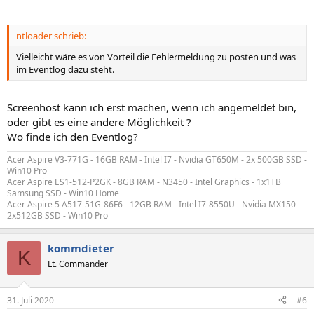
ntloader schrieb:
Vielleicht wäre es von Vorteil die Fehlermeldung zu posten und was
im Eventlog dazu steht.
Screenhost kann ich erst machen, wenn ich angemeldet bin,
oder gibt es eine andere Möglichkeit ?
Wo finde ich den Eventlog?
Acer Aspire V3-771G - 16GB RAM - Intel I7 - Nvidia GT650M - 2x 500GB SSD -
Win10 Pro
Acer Aspire ES1-512-P2GK - 8GB RAM - N3450 - Intel Graphics - 1x1TB
Samsung SSD - Win10 Home
Acer Aspire 5 A517-51G-86F6 - 12GB RAM - Intel I7-8550U - Nvidia MX150 -
2x512GB SSD - Win10 Pro
kommdieter
K
Lt. Commander
31. Juli 2020
#6