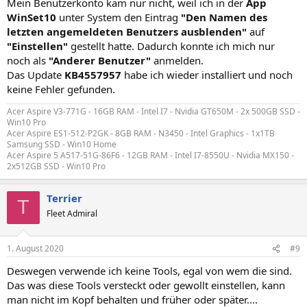
Mein Benutzerkonto kam nur nicht, weil ich in der
App
WinSet10
unter System den Eintrag
"Den Namen des
letzten angemeldeten Benutzers ausblenden"
auf
"Einstellen"
gestellt hatte. Dadurch konnte ich mich nur
noch als
"Anderer Benutzer"
anmelden.
Das Update
KB4557957
habe ich wieder installiert und noch
keine Fehler gefunden.
Acer Aspire V3-771G - 16GB RAM - Intel I7 - Nvidia GT650M - 2x 500GB SSD -
Win10 Pro
Acer Aspire ES1-512-P2GK - 8GB RAM - N3450 - Intel Graphics - 1x1TB
Samsung SSD - Win10 Home
Acer Aspire 5 A517-51G-86F6 - 12GB RAM - Intel I7-8550U - Nvidia MX150 -
2x512GB SSD - Win10 Pro
Terrier
T
Fleet Admiral
1. August 2020
#9
Deswegen verwende ich keine Tools, egal von wem die sind.
Das was diese Tools versteckt oder gewollt einstellen, kann
man nicht im Kopf behalten und früher oder später....