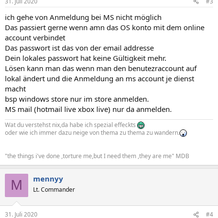
31. Juli 2020
#3
ich gehe von Anmeldung bei MS nicht möglich
Das passiert gerne wenn amn das OS konto mit dem online
account verbindet
Das passwort ist das von der email addresse
Dein lokales passwort hat keine Gültigkeit mehr.
Lösen kann man das wenn man den benutezraccount auf
lokal ändert und die Anmeldung an ms account je dienst
macht
bsp windows store nur im store anmelden.
MS mail (hotmail live xbox live) nur da anmelden.
Wat du verstehst nix,da habe ich spezial effeckts
oder wie ich immer dazu neige von thema zu thema zu wandern.
"the things i've done ,torture me,but I need them ,they are me" MDB
mennyy
M
Lt. Commander
31. Juli 2020
#4