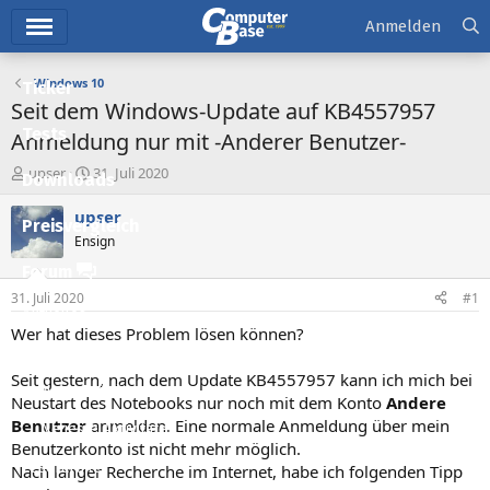
Hauptmenü
Anmelden
Windows 10
Ticker
Seit dem Windows-Update auf KB4557957
Tests
Anmeldung nur mit -Anderer Benutzer-
E
E
upser
31. Juli 2020
Downloads
r
r
s
s
upser
Preisvergleich
t
t
Ensign
e
e
l
l
Forum
l
l
31. Juli 2020
#1
e
t
Aktuelles
r
a
Wer hat dieses Problem lösen können?
m
Empfohlene Inhalte
Seit gestern, nach dem Update KB4557957 kann ich mich bei
Neue Beiträge
Neustart des Notebooks nur noch mit dem Konto
Andere
Benutzer
anmelden. Eine normale Anmeldung über mein
Neueste Aktivitäten
Benutzerkonto ist nicht mehr möglich.
Leserartikel
Nach langer Recherche im Internet, habe ich folgenden Tipp