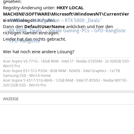
gesehen:
Regeln
Registry-Änderung unter:
HKEY LOCAL
MACHINE\SOFTWARE\Microsoft\WindowsNT\CurrentVer
sion\Winlogon
aufrufen.
Podcast
RAMageddon
RTX 5000 „Deals“
Dann den
DefaultUserName
anklicken und hier den
RX 9000 „Deals“
Ideale Gaming-PCs
GPU-Rangliste
richtigen Namen eintragen.
Leider hat das nichts gebracht.
CPU-Rangliste
Wer hat noch eine andere Lösung?
Acer Aspire V3-771G - 16GB RAM - Intel I7 - Nvidia GT650M - 2x 500GB SSD -
Win10 Pro
Acer Aspire ES1-512-P2GK - 8GB RAM - N3450 - Intel Graphics - 1x1TB
Samsung SSD - Win10 Home
Acer Aspire 5 A517-51G-86F6 - 12GB RAM - Intel I7-8550U - Nvidia MX150 -
2x512GB SSD - Win10 Pro