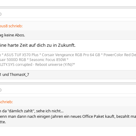
0
us8 schrieb:
ag keine Abos.
e harte Zeit auf dich zu in Zukunft.
x ° ASUS TUF X570 Plus ° Corsair Vengeance RGB Pro 64 GB ° PowerColor Red De
sair 5000D RGB ° Seasonic Focus 850W °
LITY.SYS corrupted - Reboot universe (Y/N)?°
1
und
ThomasK_7
0
chrieb:
da "dämlich zahlt", sehe ich nicht...
wenn man dann nach einigen Jahren ein neues Office Paket kauft, bezahlt ma
tte.