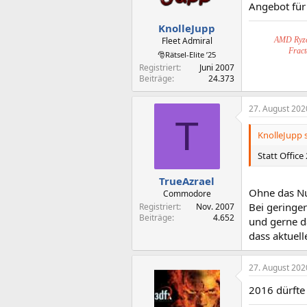
n
Angebot für
e
n
KnolleJupp
:
Fleet Admiral
AMD Ryze
Fract
🎅Rätsel-Elite ’25
Registriert
Juni 2007
Beiträge
24.373
27. August 202
T
KnolleJupp s
Statt Offic
TrueAzrael
Ohne das Nu
Commodore
Bei geringe
Registriert
Nov. 2007
Beiträge
4.652
und gerne dä
dass aktuell
27. August 202
2016 dürfte