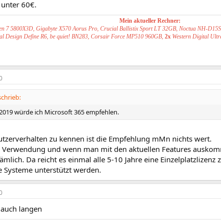
 unter 60€.
Mein aktueller Rechner:
n 7 5800X3D, Gigabyte X570 Aorus Pro, Crucial Ballistix Sport LT 32GB, Noctua NH-D15
al Design Define R6, be quiet! BN283, Corsair Force MP510 960GB,
2x
Western Digital Ul
0
chrieb:
e 2019 würde ich Microsoft 365 empfehlen.
tzerverhalten zu kennen ist die Empfehlung mMn nichts wert.
r Verwendung und wenn man mit den aktuellen Features auskomm
mlich. Da reicht es einmal alle 5-10 Jahre eine Einzelplatzlizenz
e Systeme unterstützt werden.
0
 auch langen