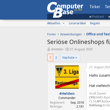
Ticker
Te
Podcast
Aktuelles
Leserartikel
Regeln
Foren
Anwendungen
Office und Tex
Seriöse Onlineshops f
E
E
4Helden
27. August 2020
r
r
1
2
Nächste
s
s
t
t
e
e
27. August 202
l
l
Hallo zusa
l
l
e
t
r
a
Hat vielleic
m
4Helden
Gruß Daniel
CPU:
AMD Ryze
Commander
CL16,
NT:
BeQui
Registriert
Sep. 2018
Kühlung:
Arcti
Beiträge
2.181