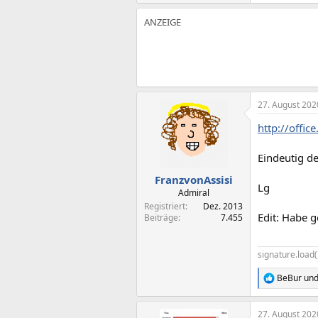
27. August 202
http://offic
Eindeutig de
FranzvonAssisi
Lg
Admiral
Registriert
Dez. 2013
Edit: Habe g
Beiträge
7.455
signature.load(
BeBur
un
R
e
a
27. August 202
k