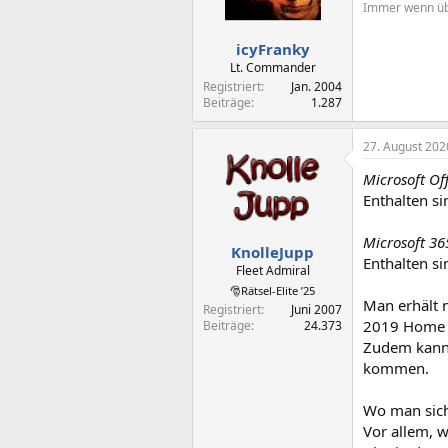
Immer wenn übe
icyFranky
Lt. Commander
Registriert
Jan. 2004
Beiträge
1.287
27. August 202
Microsoft Of
Enthalten si
Microsoft 36
KnolleJupp
Enthalten si
Fleet Admiral
🎅Rätsel-Elite ’25
Man erhält n
Registriert
Juni 2007
2019 Home a
Beiträge
24.373
Zudem kann 
kommen.
Wo man sich 
Vor allem, 