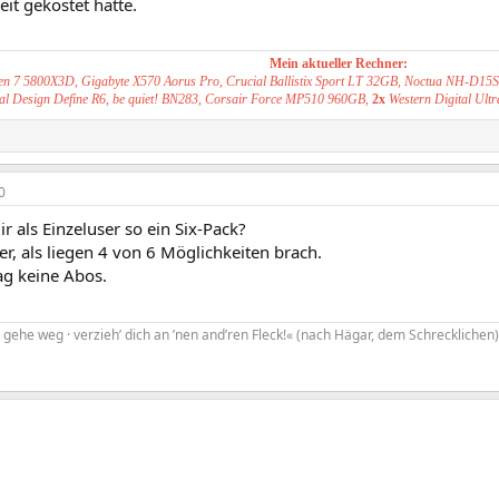
eit gekostet hätte.
Mein aktueller Rechner:
n 7 5800X3D, Gigabyte X570 Aorus Pro, Crucial Ballistix Sport LT 32GB, Noctua NH-D15
al Design Define R6, be quiet! BN283, Corsair Force MP510 960GB,
2x
Western Digital Ul
0
r als Einzeluser so ein Six-Pack?
r, als liegen 4 von 6 Möglichkeiten brach.
ag keine Abos.
gehe weg · verzieh’ dich an ’nen and’ren Fleck!« (nach Hägar, dem Schrecklichen)