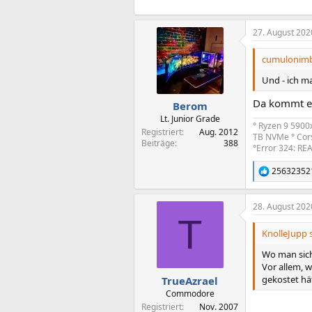
27. August 202
cumulonimb
Und - ich m
Da kommt ein
Berom
Lt. Junior Grade
° Ryzen 9 5900
Registriert
Aug. 2012
TB NVMe ° Cor
Beiträge
388
°Error 324: REA
25632352
R
e
a
28. August 202
k
T
t
i
KnolleJupp s
o
n
Wo man sich 
e
Vor allem, 
n
gekostet hä
TrueAzrael
:
Commodore
Registriert
Nov. 2007