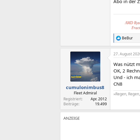
Abo in der Z
AMD Ryze
Fract
BeBur
R
e
a
27. August 202
k
t
Was nützt mi
i
o
OK, 2 Rechne
n
Und - ich m
e
CN8
n
cumulonimbus8
:
Fleet Admiral
»Regen, Regen, 
Registriert
Apr. 2012
Beiträge
19.499