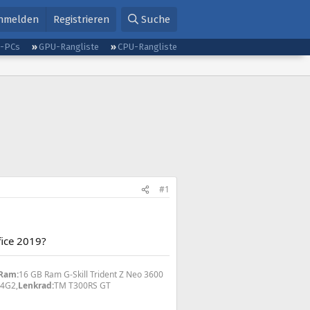
nmelden
Registrieren
Suche
g-PCs
GPU-Rangliste
CPU-Rangliste
#1
fice 2019?
Ram:
16 GB Ram G-Skill Trident Z Neo 3600
4G2,
Lenkrad:
TM T300RS GT