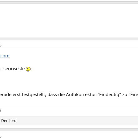
0
e.com
r seriöseste
erade erst festgestellt, dass die Autokorrektur "Eindeutig" zu "Ei
)
d
Der Lord
0