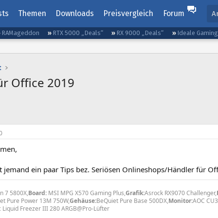
sts
Themen
Downloads
Preisvergleich
Forum
A
RAMageddon
RTX 5000 „Deals“
RX 9000 „Deals“
Ideale Gamin
t
ür Office 2019
0
mmen,
ht jemand ein paar Tips bez. Seriösen Onlineshops/Händler für Of
n 7 5800X,
Board:
MSI MPG X570 Gaming Plus,
Grafik:
Asrock RX9070 Challenger,
et Pure Power 13M 750W,
Gehäuse:
BeQuiet Pure Base 500DX,
Monitor:
AOC CU3
c Liquid Freezer III 280 ARGB@Pro-Lüfter