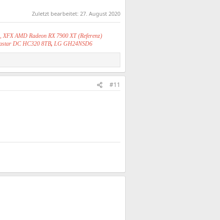
Zuletzt bearbeitet:
27. August 2020
S, XFX AMD Radeon RX 7900 XT (Referenz)
trastar DC HC320 8TB
,
LG GH24NSD6
#11