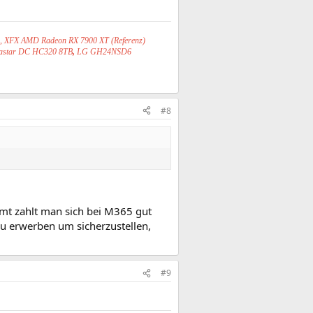
S, XFX AMD Radeon RX 7900 XT (Referenz)
trastar DC HC320 8TB
,
LG GH24NSD6
#8
t zahlt man sich bei M365 gut
 zu erwerben um sicherzustellen,
#9