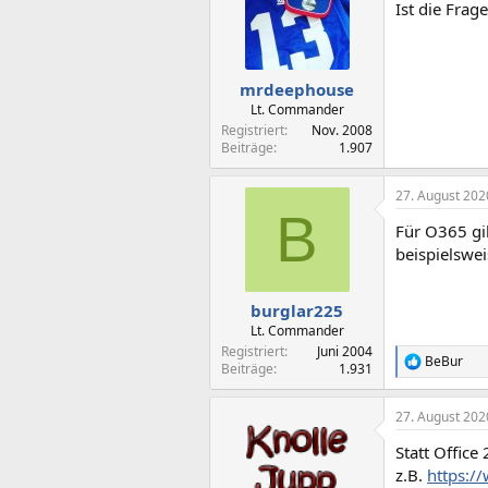
Ist die Frag
mrdeephouse
Lt. Commander
Registriert
Nov. 2008
Beiträge
1.907
27. August 202
B
Für O365 gib
beispielswe
burglar225
Lt. Commander
Registriert
Juni 2004
BeBur
R
Beiträge
1.931
e
a
27. August 202
k
t
Statt Offic
i
o
z.B.
https: