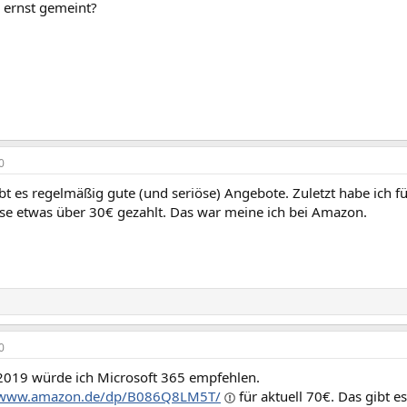
e ernst gemeint?
0
t es regelmäßig gute (und seriöse) Angebote. Zuletzt habe ich fü
ise etwas über 30€ gezahlt. Das war meine ich bei Amazon.
0
e 2019 würde ich Microsoft 365 empfehlen.
//www.amazon.de/dp/B086Q8LM5T/
für aktuell 70€. Das gibt e