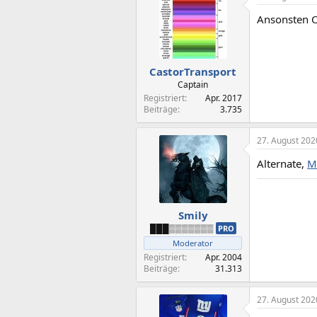
t
Ansonsten O
i
o
n
e
n
CastorTransport
:
Captain
Registriert
Apr. 2017
Beiträge
3.735
27. August 202
Alternate,
M
Smily
███▒▒▒▒▒▒▒
PRO
Moderator
Registriert
Apr. 2004
Beiträge
31.313
27. August 202