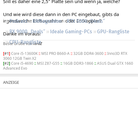
Soll es daher eine 2,5" Platte sein und wenn ja, welche?
Regeln
Und wie wird diese dann in den PC eingebaut, gibts da
irgendwelche Einbaurahmen oder Entkoppler?
Podcast
RAMageddon
RTX 5000 „Deals“
RX 9000 „Deals“
Ideale Gaming-PCs
GPU-Rangliste
Danke im Voraus!
CPU-Rangliste
Beste Grüße von
lordZ
[
#1
]
Core i5-13600K
::
MSI PRO B660-A
::
32GB DDR4-3600
::
Inno3D RTX
3060 12GB Twin X2
[
#2
]
Core i5-4690
::
MSI Z87-G55
::
16GB DDR3-1866
::
ASUS Dual GTX 1660
Advanced Evo