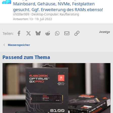
Mainboard, Gehäuse, NVMe, Festplatten
gesucht. Ggf. Erweiterung des RAMs ebenso!
sh00ter999
Desktop-Computer: Kaufberatung
Antworten
13
19. Juli 2022
Facebook
X (Twitter)
Bluesky
Reddit
WhatsApp
E-Mail
Link
Teilen:
Massenspeicher
Passend zum Thema