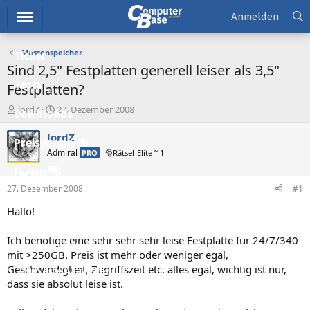
Hauptmenü
Anmelden
Massenspeicher
Ticker
Sind 2,5" Festplatten generell leiser als 3,5"
Tests
Festplatten?
E
E
lordZ
27. Dezember 2008
Downloads
r
r
s
s
lordZ
Preisvergleich
t
t
Admiral
PRO
🎅Rätsel-Elite ’11
e
e
l
l
Forum
l
l
27. Dezember 2008
#1
e
t
Aktuelles
r
a
Hallo!
m
Empfohlene Inhalte
Ich benötige eine sehr sehr sehr leise Festplatte für 24/7/340
Neue Beiträge
mit >250GB. Preis ist mehr oder weniger egal,
Geschwindigkeit, Zugriffszeit etc. alles egal, wichtig ist nur,
Neueste Aktivitäten
dass sie absolut leise ist.
Leserartikel