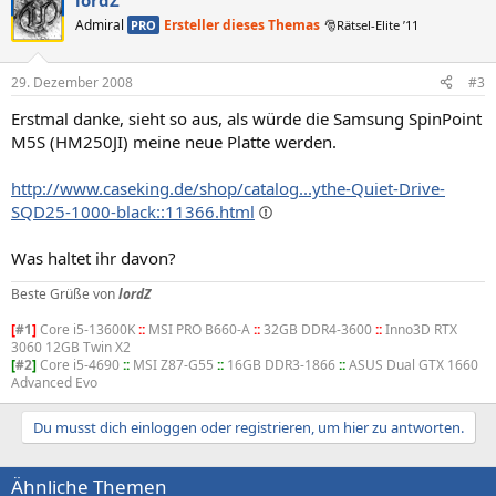
lordZ
Admiral
Ersteller dieses Themas
PRO
🎅Rätsel-Elite ’11
29. Dezember 2008
#3
Erstmal danke, sieht so aus, als würde die Samsung SpinPoint
M5S (HM250JI) meine neue Platte werden.
http://www.caseking.de/shop/catalog...ythe-Quiet-Drive-
SQD25-1000-black::11366.html
Was haltet ihr davon?
Beste Grüße von
lordZ
[
#1
]
Core i5-13600K
::
MSI PRO B660-A
::
32GB DDR4-3600
::
Inno3D RTX
3060 12GB Twin X2
[
#2
]
Core i5-4690
::
MSI Z87-G55
::
16GB DDR3-1866
::
ASUS Dual GTX 1660
Advanced Evo
Du musst dich einloggen oder registrieren, um hier zu antworten.
Ähnliche Themen