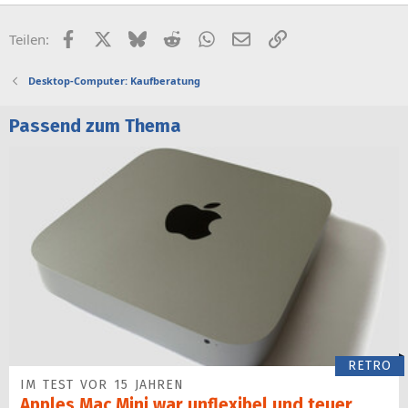
Facebook
X (Twitter)
Bluesky
Reddit
WhatsApp
E-Mail
Link
Teilen:
Desktop-Computer: Kaufberatung
Passend zum Thema
RETRO
IM TEST VOR 15 JAHREN
Apples Mac Mini war unflexibel und teuer