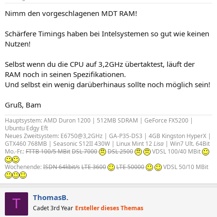
Nimm den vorgeschlagenen MDT RAM!
Schärfere Timings haben bei Intelsystemen so gut wie keinen
Nutzen!
Selbst wenn du die CPU auf 3,2GHz übertaktest, läuft der
RAM noch in seinen Spezifikationen.
Und selbst ein wenig darüberhinaus sollte noch möglich sein!
Gruß, Bam
Hauptsystem: AMD Duron 1200 | 512MB SDRAM | GeForce FX5200 |
Ubuntu Edgy Eft
Neues Zweitsystem: E6750@3,2GHz | GA-P35-DS3 | 4GB Kingston HyperX |
GTX460 768MB | Seasonic S12II 430W | Linux Mint 12
Lisa
| Win7 Ult. 64Bit
Mo.-Fr.:
FTTB 100/5 MBit
DSL 7000
DSL 2500
VDSL 100/40 MBit
Wochenende:
ISDN 64kbit/s
LTE 3600
LTE 50000
VDSL 50/10 MBit
ThomasB.
T
Cadet 3rd Year
Ersteller dieses Themas