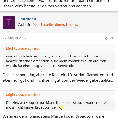
den Chipsatz seiner wahl raussuchen und dann einfach ein
Board vom hersteller deines Vertrauens nehmen.
ThomasB.
T
Cadet 3rd Year
Ersteller dieses Themas
27. August 2007
#9
MightyGrave schrieb:
nya, also ich hab nen gigabyte board und der Soundchip von
Realtek ist schon ordentlich. außerdem kommt es auch drauf an
was du für eine anlage/boxen du verwendest.
Das ist schon klar, aber die Realtek-HD-Audio-Klamotten sind
eben nur gut und nicht sehr gut von der Wiedergabequalität.
MightyGrave schrieb:
Der Netzwerkchip ist von Marvell, und der ist auch wunderbar, es
muss nicht immer Broadcom sein
Wenn es denn wenigstens Marvell oder Broadcom wäre,