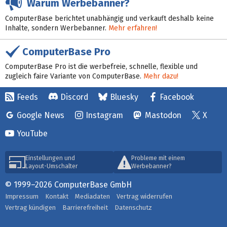
Warum Werbebanner?
ComputerBase berichtet unabhängig und verkauft deshalb keine
Inhalte, sondern Werbebanner.
Mehr erfahren!
ComputerBase Pro
ComputerBase Pro ist die werbefreie, schnelle, flexible und
zugleich faire Variante von ComputerBase.
Mehr dazu!
Feeds
Discord
Bluesky
Facebook
Google News
Instagram
Mastodon
X
YouTube
Einstellungen und
Probleme mit einem
Layout-Umschalter
Werbebanner?
© 1999–2026 ComputerBase GmbH
Impressum
Kontakt
Mediadaten
Vertrag widerrufen
Vertrag kündigen
Barrierefreiheit
Datenschutz