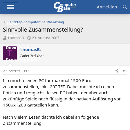
Hauptmenü
Anmelden
Desktop-Computer: Kaufberatung
Ticker
Sinnvolle Zusammenstellung?
Tests
E
E
ThomasB.
23. August 2007
r
r
Downloads
s
s
ThomasB.
T
t
t
Cadet 3rd Year
e
e
Preisvergleich
l
l
l
l
23. August 2007
#1
Forum
e
t
r
a
Ich möchte einen PC für maximal 1500 Euro
Aktuelles
m
zusammenstellen, inkl. 20" TFT. Dabei möchte ich einen
flotten und möglichst leisen PC haben, der aber auch
Empfohlene Inhalte
zukünftige Spiele noch flüssig in der nativen Auflösung von
Neue Beiträge
1600x1200 darstellen kann.
Neueste Aktivitäten
Nach vielem Lesen dachte ich dabei an folgende
Zusammenstellung:
Leserartikel