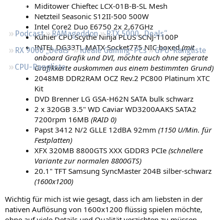
Miditower Chieftec LCX-01B-B-SL Mesh
Regeln
Netzteil Seasonic S12II-500 500W
Intel Core2 Duo E6750 2x 2,67GHz
Podcast
RAMageddon
RTX 5000 „Deals“
Kühler CPU Scythe Ninja PLUS SCNJ-1100P
INTEL DG33TL MATX Socket775 NIC boxed
(mit
RX 9000 „Deals“
Ideale Gaming-PCs
GPU-Rangliste
onboard Grafik und DVI, möchte auch ohne seperate
CPU-Rangliste
Grafikkarte auskommen aus einem bestimmten Grund)
2048MB DDR2RAM OCZ Rev.2 PC800 Platinum XTC
Kit
DVD Brenner LG GSA-H62N SATA bulk schwarz
2 x 320GB 3.5" WD Caviar WD3200AAKS SATA2
7200rpm 16MB
(RAID 0)
Papst 3412 N/2 GLLE 12dBA 92mm
(1150 U/Min. für
Festplatten)
XFX 320MB 8800GTS XXX GDDR3 PCIe
(schnellere
Variante zur normalen 8800GTS)
20.1" TFT Samsung SyncMaster 204B silber-schwarz
(1600x1200)
Wichtig für mich ist wie gesagt, dass ich am liebsten in der
nativen Auflösung von 1600x1200 flüssig spielen möchte,
ohne auf viele Details und Qualität verzichten zu müssen.