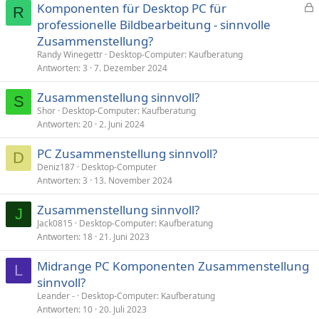
Komponenten für Desktop PC für
R
e
professionelle Bildbearbeitung - sinnvolle
s
Zusammenstellung?
p
Randy Winegettr
Desktop-Computer: Kaufberatung
e
Antworten
3
7. Dezember 2024
r
Zusammenstellung sinnvoll?
r
S
t
Shor
Desktop-Computer: Kaufberatung
Antworten
20
2. Juni 2024
PC Zusammenstellung sinnvoll?
D
Deniz187
Desktop-Computer
Antworten
3
13. November 2024
Zusammenstellung sinnvoll?
J
Jack0815
Desktop-Computer: Kaufberatung
Antworten
18
21. Juni 2023
Midrange PC Komponenten Zusammenstellung
L
sinnvoll?
Leander -
Desktop-Computer: Kaufberatung
Antworten
10
20. Juli 2023