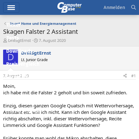
Hauptmenü
Anmelden
Smart Home und Energiemanagement
Ticker
Skagen Falster 2 Assistant
Tests
E
E
DrillSgtErnst
7. August 2020
r
r
Downloads
s
s
DrillSgtErnst
D
t
t
Lt. Junior Grade
e
e
Preisvergleich
l
l
l
l
7. August 2020
#1
Forum
e
t
r
a
Moin,
Aktuelles
m
ich habe mit die Falster 2 geholt und bin soweit zufrieden.
Empfohlene Inhalte
Einzig, diesen ganzen Google Quatsch mit Wettervorhersage,
Neue Beiträge
Assistant etc. will ich nicht. Kann ich den Google Assistant
richtig abschalten, inkl. dieser Wettervorhersage, Recite
Neueste Aktivitäten
Limmerick und Google Assistant Funktionen?
Leserartikel
Früher konnte man wohl das Mikro abschalten, diese