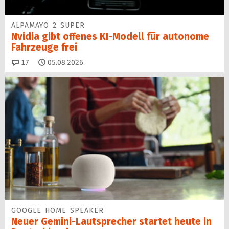
ALPAMAYO 2 SUPER
Nvidia gibt offenes KI-Modell für autonome
Fahrzeuge frei
Kommentare
17
05.08.2026
GOOGLE HOME SPEAKER
Neuer Gemini-Laut­spre­cher startet heu­te in