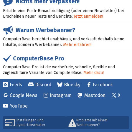
Nichts mehr verpassen!
Erhalte eine Push-Benachrichtigung (oder einen Newsletter) bei
Erscheinen neuer Tests und Berichte:
Jetzt anmelden!
Warum Werbebanner?
ComputerBase berichtet unabhängig und verkauft deshalb keine
Inhalte, sondern Werbebanner.
Mehr erfahren!
ComputerBase Pro
ComputerBase Pro ist die werbefreie, schnelle, flexible und
zugleich faire Variante von ComputerBase.
Mehr dazu!
Feeds
Discord
Bluesky
Facebook
Google News
Instagram
Mastodon
X
YouTube
Einstellungen und
Probleme mit einem
Layout-Umschalter
Werbebanner?