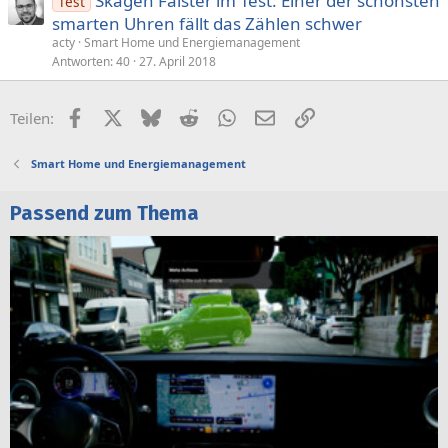
Skagen Falster im Test: Einer der schönsten
Test
smarten Uhren fällt das Zählen schwer
acty
Smart Home und Energiemanagement
Antworten
40
27. April 2018
Facebook
X (Twitter)
Bluesky
Reddit
WhatsApp
E-Mail
Link
Teilen:
Smart Home und Energiemanagement
Passend zum Thema