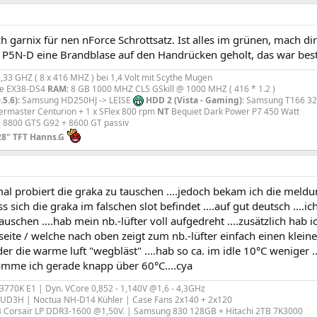
h garnix für nen nForce Schrottsatz. Ist alles im grünen, mach di
P5N-D eine Brandblase auf den Handrücken geholt, das war bes
33 GHZ ( 8 x 416 MHZ ) bei 1,4 Volt mit Scythe Mugen
te EX38-DS4
RAM
: 8 GB 1000 MHZ CL5 GSkill @ 1000 MHZ ( 416 * 1.2 )
.5.6)
: Samsung HD250HJ -> LEISE
HDD 2 (Vista - Gaming)
: Samsung T166 3
lermaster Centurion + 1 x SFlex 800 rpm
NT
Bequiet Dark Power P7 450 Watt
e 8800 GTS G92 + 8600 GT passiv
 28" TFT Hanns.G
al probiert die graka zu tauschen ....jedoch bekam ich die meldu
s sich die graka im falschen slot befindet ....auf gut deutsch ....i
tauschen ....hab mein nb.-lüfter voll aufgedreht ....zusätzlich hab 
seite / welche nach oben zeigt zum nb.-lüfter einfach einen kleine
 der die warme luft "wegbläst" ....hab so ca. im idle 10°C weniger .
komme ich gerade knapp über 60°C....cya
e 3770K E1 | Dyn. VCore 0,852 - 1,140V @1,6 - 4,3GHz
-UD3H | Noctua NH-D14 Kühler | Case Fans 2x140 + 2x120
 Corsair LP DDR3-1600 @1,50V. | Samsung 830 128GB + Hitachi 2TB 7K3000