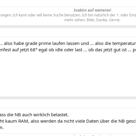
Inaktiv auf weiteres!
ngen. Ich kann oder will keine Suche benutzen. Ich bin natürlich der 1. oder Ein
mehr sehen. Bitte, Danke, Gerne.​
... also habe grade prime laufen lassen und ... also die temperatu
fest auf jetzt 68° egal ob idle oder last ... ob das jetzt gut ist ... 
s die NB auch wirklich belastet.
ht kaum RAM, also werden da nicht viele Daten über die NB gesc
n.