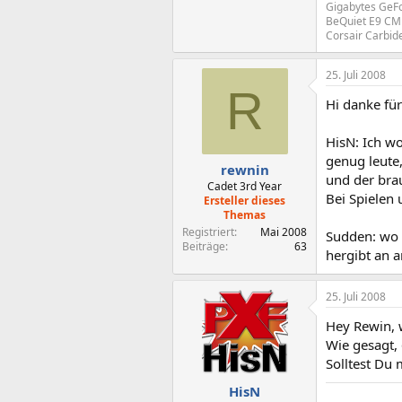
Gigabytes GeF
BeQuiet E9 CM 
Corsair Carbid
25. Juli 2008
R
Hi danke für
HisN: Ich wo
genug leute
rewnin
und der brau
Cadet 3rd Year
Bei Spielen 
Ersteller dieses
Themas
Registriert
Mai 2008
Sudden: wo k
Beiträge
63
hergibt an a
25. Juli 2008
Hey Rewin, 
Wie gesagt, 
Solltest Du
HisN