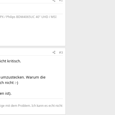
#2
PX / Philips BDM4065UC 40" UHD / MSI
#3
cht kritisch.
ka umzustecken. Warum die
h nicht :-)
n ist).
zige mit dem Problem. Ich kann es echt nicht