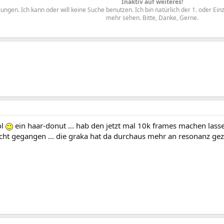
Inaktiv auf weiteres!
ngen. Ich kann oder will keine Suche benutzen. Ich bin natürlich der 1. oder Ein
mehr sehen. Bitte, Danke, Gerne.​
ol
ein haar-donut ... hab den jetzt mal 10k frames machen lasse
icht gegangen ... die graka hat da durchaus mehr an resonanz ge