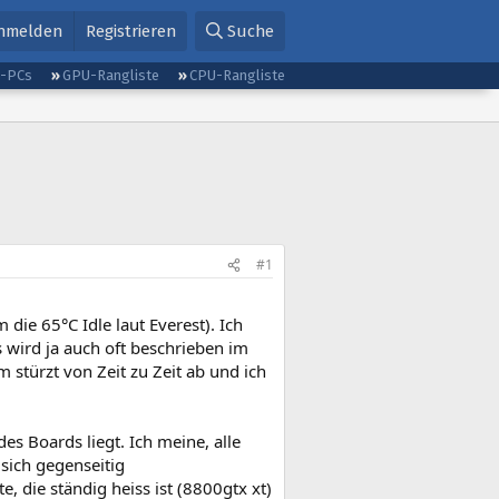
nmelden
Registrieren
Suche
g-PCs
GPU-Rangliste
CPU-Rangliste
#1
die 65°C Idle laut Everest). Ich
 wird ja auch oft beschrieben im
 stürzt von Zeit zu Zeit ab und ich
es Boards liegt. Ich meine, alle
sich gegenseitig
, die ständig heiss ist (8800gtx xt)