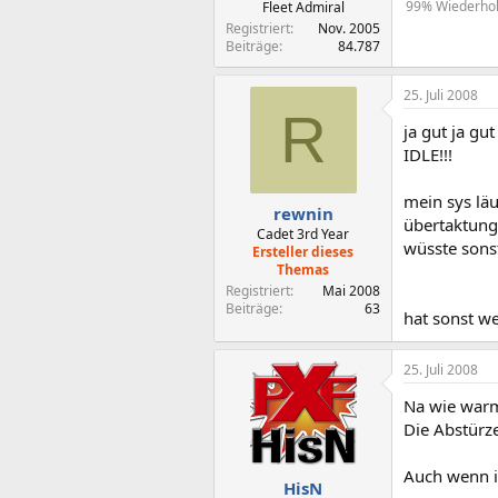
99% Wiederholu
Fleet Admiral
Registriert
Nov. 2005
Beiträge
84.787
25. Juli 2008
R
ja gut ja gu
IDLE!!!
mein sys lä
rewnin
übertaktung 
Cadet 3rd Year
wüsste sons
Ersteller dieses
Themas
Registriert
Mai 2008
Beiträge
63
hat sonst we
25. Juli 2008
Na wie warm
Die Abstürze
Auch wenn ic
HisN