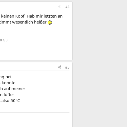
#4
r keinen Kopf. Hab mir letzten an
timmt wesentlich heißer
20 GB
#5
ng bei
ch konnte
ich auf meiner
n lüfter
..also 50°C