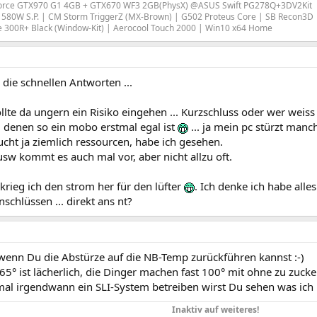
orce GTX970 G1 4GB + GTX670 WF3 2GB(PhysX) @ASUS Swift PG278Q+3DV2Kit
580W S.P. | CM Storm TriggerZ (MX-Brown) | G502 Proteus Core | SB Recon3D
e 300R+ Black (Window-Kit) | Aerocool Touch 2000 | Win10 x64 Home
 die schnellen Antworten ...
llte da ungern ein Risiko eingehen ... Kurzschluss oder wer weiss
, denen so ein mobo erstmal egal ist
... ja mein pc stürzt man
cht ja ziemlich ressourcen, habe ich gesehen.
usw kommt es auch mal vor, aber nicht allzu oft.
rieg ich den strom her für den lüfter
. Ich denke ich habe all
nschlüssen ... direkt ans nt?
wenn Du die Abstürze auf die NB-Temp zurückführen kannst :-)
65° ist lächerlich, die Dinger machen fast 100° mit ohne zu zucke
 mal irgendwann ein SLI-System betreiben wirst Du sehen was ich
Inaktiv auf weiteres!