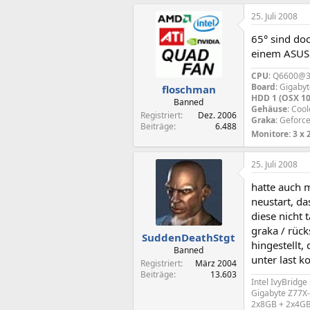
25. Juli 2008
65° sind doc
einem ASUS 
CPU
: Q6600@3,
Board
: Gigaby
floschman
HDD 1 (OSX 10
Banned
Gehäuse
: Coo
Registriert
Dez. 2006
Graka
: Geforc
Beiträge
6.488
Monitore: 3 x
25. Juli 2008
hatte auch m
neustart, das
diese nicht 
graka / rück
SuddenDeathStgt
hingestellt,
Banned
unter last 
Registriert
März 2004
Beiträge
13.603
Intel IvyBridg
Gigabyte Z77X
2x8GB + 2x4GB