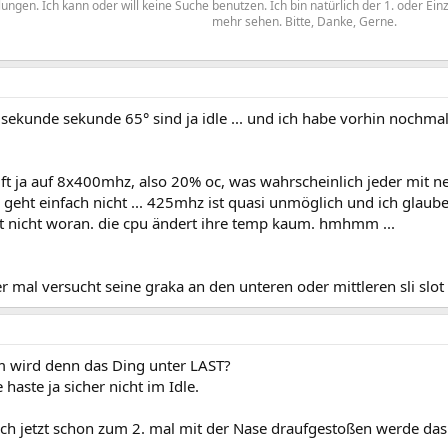
ngen. Ich kann oder will keine Suche benutzen. Ich bin natürlich der 1. oder Ein
mehr sehen. Bitte, Danke, Gerne.​
t sekunde sekunde 65° sind ja idle ... und ich habe vorhin nochm
uft ja auf 8x400mhz, also 20% oc, was wahrscheinlich jeder mit 
geht einfach nicht ... 425mhz ist quasi unmöglich und ich glaube 
t nicht woran. die cpu ändert ihre temp kaum. hmhmm ...
r mal versucht seine graka an den unteren oder mittleren sli sl
 wird denn das Ding unter LAST?
 haste ja sicher nicht im Idle.
h jetzt schon zum 2. mal mit der Nase draufgestoßen werde das i