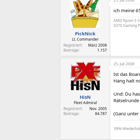
25. Juli 2008
ich meine 6
AMD Ryzen 5 5
X370 Gaming Pr
PickNick
Lt. Commander
Registriert
März 2008
Beiträge
1.157
25. Juli 2008
Ist das Boar
Häng halt no
Und: Du has
HisN
Rätselrunde 
Fleet Admiral
Registriert
Nov. 2005
(Ganz unter 
Beiträge
84.787
99% Wiederholu