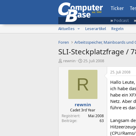
Ticker
Te
Podcast
Aktuelles
Leserartikel
Regeln
Foren
Arbeitsspeicher, Mainboards und
SLI-Steckplatzfrage / 
E
E
rewnin
25. Juli 2008
r
r
s
s
25. Juli 2008
t
t
R
Hallo Leute,
e
e
l
l
ich habe das
l
l
habe ein XFX
e
t
Netz. Aber d
rewnin
r
a
führe es dar
m
Cadet 3rd Year
Registriert
Mai 2008
Langsam denk
Beiträge
63
Hitzeerzeug
(CPU/Rams/NB