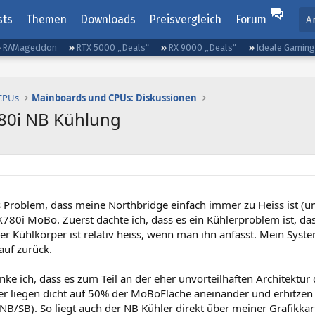
sts
Themen
Downloads
Preisvergleich
Forum
A
RAMageddon
RTX 5000 „Deals“
RX 9000 „Deals“
Ideale Gamin
 CPUs
Mainboards und CPUs: Diskussionen
780i NB Kühlung
 Problem, dass meine Northbridge einfach immer zu Heiss ist (um 
780i MoBo. Zuerst dachte ich, dass es ein Kühlerproblem ist, das
er Kühlkörper ist relativ heiss, wenn man ihn anfasst. Mein System
auf zurück.
e ich, dass es zum Teil an der eher unvorteilhaften Architektur d
er liegen dicht auf 50% der MoBoFläche aneinander und erhitzen 
/SB). So liegt auch der NB Kühler direkt über meiner Grafikkarte