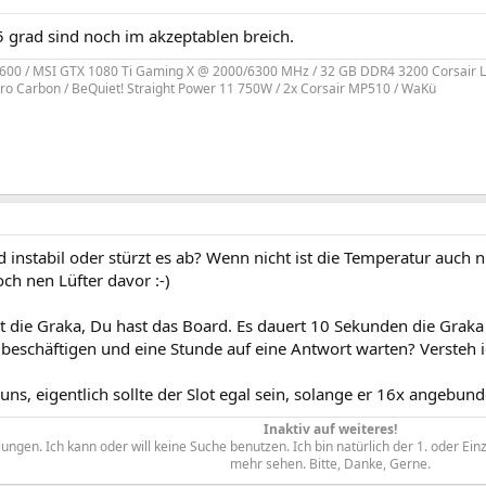
5 grad sind noch im akzeptablen breich.
600 / MSI GTX 1080 Ti Gaming X @ 2000/6300 MHz / 32 GB DDR4 3200 Corsair L
o Carbon / BeQuiet! Straight Power 11 750W / 2x Corsair MP510 / WaKü
d instabil oder stürzt es ab? Wenn nicht ist die Temperatur auch ni
ch nen Lüfter davor :-)
t die Graka, Du hast das Board. Es dauert 10 Sekunden die Gra
beschäftigen und eine Stunde auf eine Antwort warten? Versteh ic
uns, eigentlich sollte der Slot egal sein, solange er 16x angebunde
Inaktiv auf weiteres!
ngen. Ich kann oder will keine Suche benutzen. Ich bin natürlich der 1. oder Ein
mehr sehen. Bitte, Danke, Gerne.​