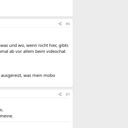
#6
 was und wo, wenn nicht hier, gibts
chmal ab vor allem beim videochat
es ausgereizt, was mein mobo
#7
n.
 meine.