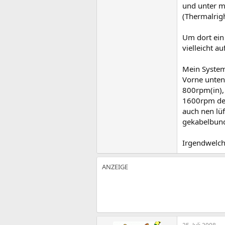
und unter m
(Thermalrig
Um dort ein 
vielleicht a
Mein System
Vorne unten
800rpm(in),
1600rpm der
auch nen lüf
gekabelbund
Irgendwelch