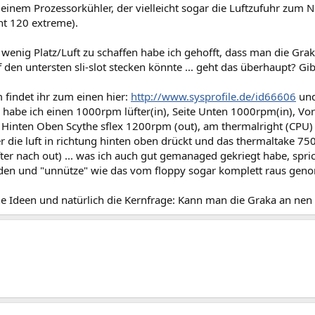
einem Prozessorkühler, der vielleicht sogar die Luftzufuhr zum N
ht 120 extreme).
wenig Platz/Luft zu schaffen habe ich gehofft, dass man die Graka 
uf den untersten sli-slot stecken könnte ... geht das überhaupt?
 findet ihr zum einen hier:
http://www.sysprofile.de/id66606
und
 habe ich einen 1000rpm lüfter(in), Seite Unten 1000rpm(in), V
 Hinten Oben Scythe sflex 1200rpm (out), am thermalright (CPU) 
 die luft in richtung hinten oben drückt und das thermaltake 7
ter nach out) ... was ich auch gut gemanaged gekriegt habe, spri
en und "unnütze" wie das vom floppy sogar komplett raus ge
e Ideen und natürlich die Kernfrage: Kann man die Graka an ne