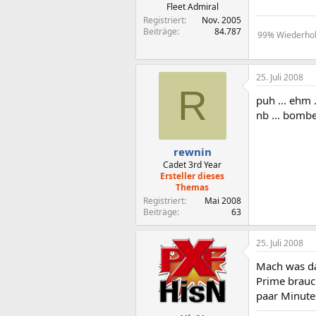
Fleet Admiral
Registriert
Nov. 2005
Beiträge
84.787
99% Wiederholu
25. Juli 2008
R
puh ... ehm 
nb ... bomben
rewnin
Cadet 3rd Year
Ersteller dieses
Themas
Registriert
Mai 2008
Beiträge
63
25. Juli 2008
Mach was das
Prime brauc
paar Minute