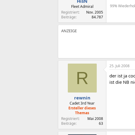
HisN
99% Wiederholu
Fleet Admiral
Registriert
Nov. 2005
Beiträge
84.787
25. Juli 2008
R
der ist ja co
ist die NB n
rewnin
Cadet 3rd Year
Ersteller dieses
Themas
Registriert
Mai 2008
Beiträge
63