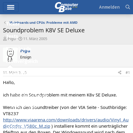
Hauptmenü
Anmelden
Mainboards und CPUs: Probleme mit AMD
Ticker
Soundproblem K8V SE Deluxe
Tests
E
E
Pigu
11. März 2005
r
r
Downloads
s
s
Pigu
t
t
Ensign
e
e
Preisvergleich
l
l
l
l
11. März 2005
#1
Forum
e
t
r
a
Hallo,
Aktuelles
m
ich habe ein Soundproblem mit meinem K8v SE Deluxe.
Empfohlene Inhalte
Neue Beiträge
Wenn ich den Soundtreiber (von der VIA Seite - Southbridge:
VT8237
Neueste Aktivitäten
http://www.viaarena.com/downloads/drivers/audio/Vinyl_Au
dioCodec_V580c_M.zip
) installiere kommt ein unerträglicher
Leserartikel
Pfeifton aus den Boxen. Der Windowssound wird nach dem