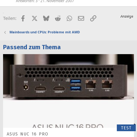
Antworten
3
21. November 2007
Facebook
X (Twitter)
Bluesky
Reddit
WhatsApp
E-Mail
Link
Teilen:
Mainboards und CPUs: Probleme mit AMD
Passend zum Thema
TEST
ASUS NUC 16 PRO