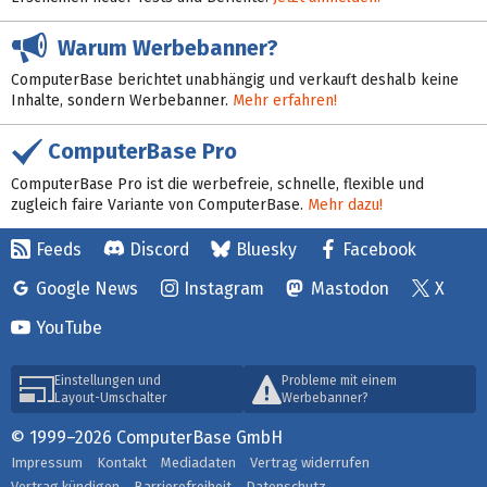
Warum Werbebanner?
ComputerBase berichtet unabhängig und verkauft deshalb keine
Inhalte, sondern Werbebanner.
Mehr erfahren!
ComputerBase Pro
ComputerBase Pro ist die werbefreie, schnelle, flexible und
zugleich faire Variante von ComputerBase.
Mehr dazu!
Feeds
Discord
Bluesky
Facebook
Google News
Instagram
Mastodon
X
YouTube
Einstellungen und
Probleme mit einem
Layout-Umschalter
Werbebanner?
© 1999–2026 ComputerBase GmbH
Impressum
Kontakt
Mediadaten
Vertrag widerrufen
Vertrag kündigen
Barrierefreiheit
Datenschutz