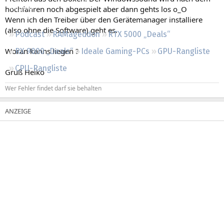
Regeln
hochfahren noch abgespielt aber dann gehts los o_O
Wenn ich den Treiber über den Gerätemanager installiere
(also ohne die Software) geht es.
Podcast
RAMageddon
RTX 5000 „Deals“
Woran kanns liegen ?
RX 9000 „Deals“
Ideale Gaming-PCs
GPU-Rangliste
CPU-Rangliste
Gruß Heiko
Wer Fehler findet darf sie behalten