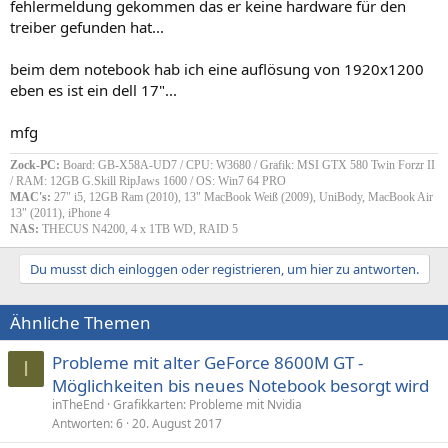
fehlermeldung gekommen das er keine hardware für den
treiber gefunden hat...
beim dem notebook hab ich eine auflösung von 1920x1200
eben es ist ein dell 17"...
mfg
Zock-PC:
Board: GB-X58A-UD7 / CPU: W3680 / Grafik: MSI GTX 580 Twin Forzr II
/ RAM: 12GB G.Skill RipJaws 1600 / OS: Win7 64 PRO
MAC's:
27" i5, 12GB Ram (2010), 13" MacBook Weiß (2009), UniBody, MacBook Air
13" (2011), iPhone 4
NAS:
THECUS N4200, 4 x 1TB WD, RAID 5
Du musst dich einloggen oder registrieren, um hier zu antworten.
Ähnliche Themen
Probleme mit alter GeForce 8600M GT -
I
Möglichkeiten bis neues Notebook besorgt wird
inTheEnd
Grafikkarten: Probleme mit Nvidia
Antworten
6
20. August 2017