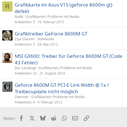
Grafikkarte im Asus V1S (geforce 8600m gt)
R
defekt
Rudik
Grafikkarten: Probleme mit Nvidia
Antworten
5
16. Februar 2015
Grafiktreiber GeForce 8600M GT
Ziya Glauner
Notebooks
Antworten
5
24. Mai 2012
MSI GX600: Treiber für Geforce 8600M GT (Code
43 Fehler)
Der Landvogt
Grafikkarten: Probleme mit Nvidia
Antworten
32
21. August 2014
Geforce 8600M GT PCI-E Link Width @ 1x /
Treiberupdate nicht möglich
Zwenner
Grafikkarten: Probleme mit Nvidia
Antworten
6
9. Februar 2012
Facebook
X (Twitter)
Bluesky
Reddit
WhatsApp
E-Mail
Link
Teilen: