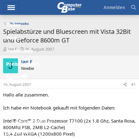
Hauptmenü
Anmelden
Notebooks
Ticker
Spielabstürze und Bluescreen mit Vista 32Bit
Tests
und Geforce 8600m GT
E
E
Jan.F
16. August 2007
Downloads
r
r
s
s
Jan.F
J
Preisvergleich
t
t
Newbie
e
e
l
l
Forum
l
l
16. August 2007
#1
e
t
Aktuelles
r
a
Hallo alle zusammen.
m
Empfohlene Inhalte
Ich habe ein Notebook gekauft mit folgenden Daten:
Neue Beiträge
Intel® Core™ 2 Duo Prozessor T7100 (2x 1.8 Ghz, Santa Rosa,
Neueste Aktivitäten
800Mhz FSB, 2MB L2-Cache)
Leserartikel
15,4 Zoll WXGA (1200x800 Pixel)