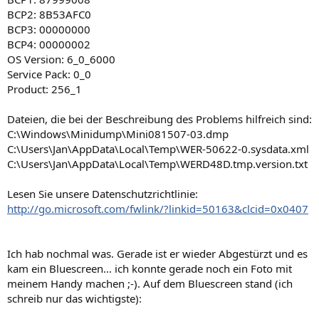
BCP2: 8B53AFC0
BCP3: 00000000
BCP4: 00000002
OS Version: 6_0_6000
Service Pack: 0_0
Product: 256_1
Dateien, die bei der Beschreibung des Problems hilfreich sind:
C:\Windows\Minidump\Mini081507-03.dmp
C:\Users\Jan\AppData\Local\Temp\WER-50622-0.sysdata.xml
C:\Users\Jan\AppData\Local\Temp\WERD48D.tmp.version.txt
Lesen Sie unsere Datenschutzrichtlinie:
http://go.microsoft.com/fwlink/?linkid=50163&clcid=0x0407
Ich hab nochmal was. Gerade ist er wieder Abgestürzt und es
kam ein Bluescreen... ich konnte gerade noch ein Foto mit
meinem Handy machen ;-). Auf dem Bluescreen stand (ich
schreib nur das wichtigste):