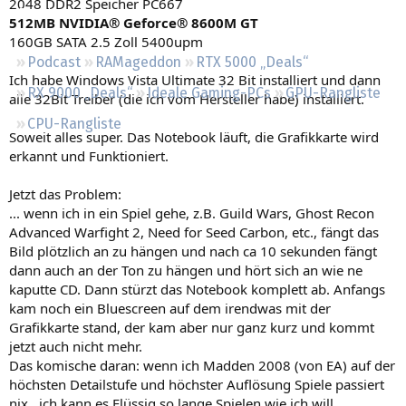
2048 DDR2 Speicher PC667
Regeln
512MB NVIDIA® Geforce® 8600M GT
160GB SATA 2.5 Zoll 5400upm
Podcast
RAMageddon
RTX 5000 „Deals“
Ich habe Windows Vista Ultimate 32 Bit installiert und dann
RX 9000 „Deals“
Ideale Gaming-PCs
GPU-Rangliste
alle 32Bit Treiber (die ich vom Hersteller habe) installiert.
CPU-Rangliste
Soweit alles super. Das Notebook läuft, die Grafikkarte wird
erkannt und Funktioniert.
Jetzt das Problem:
... wenn ich in ein Spiel gehe, z.B. Guild Wars, Ghost Recon
Advanced Warfight 2, Need for Seed Carbon, etc., fängt das
Bild plötzlich an zu hängen und nach ca 10 sekunden fängt
dann auch an der Ton zu hängen und hört sich an wie ne
kaputte CD. Dann stürzt das Notebook komplett ab. Anfangs
kam noch ein Bluescreen auf dem irendwas mit der
Grafikkarte stand, der kam aber nur ganz kurz und kommt
jetzt auch nicht mehr.
Das komische daran: wenn ich Madden 2008 (von EA) auf der
höchsten Detailstufe und höchster Auflösung Spiele passiert
nix...ich kann es Flüssig so lange Spielen wie ich will.