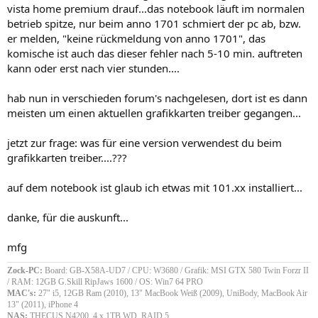
vista home premium drauf...das notebook läuft im normalen
betrieb spitze, nur beim anno 1701 schmiert der pc ab, bzw.
er melden, "keine rückmeldung von anno 1701", das
komische ist auch das dieser fehler nach 5-10 min. auftreten
kann oder erst nach vier stunden....
hab nun in verschieden forum's nachgelesen, dort ist es dann
meisten um einen aktuellen grafikkarten treiber gegangen...
jetzt zur frage: was für eine version verwendest du beim
grafikkarten treiber....???
auf dem notebook ist glaub ich etwas mit 101.xx installiert...
danke, für die auskunft...
mfg
Zock-PC:
Board: GB-X58A-UD7 / CPU: W3680 / Grafik: MSI GTX 580 Twin Forzr II
/ RAM: 12GB G.Skill RipJaws 1600 / OS: Win7 64 PRO
MAC's:
27" i5, 12GB Ram (2010), 13" MacBook Weiß (2009), UniBody, MacBook Air
13" (2011), iPhone 4
NAS:
THECUS N4200, 4 x 1TB WD, RAID 5