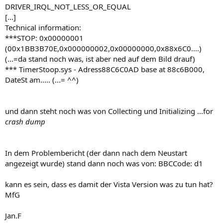
DRIVER_IRQL_NOT_LESS_OR_EQUAL
[...]
Technical information:
***STOP: 0x00000001
(00x1BB3B70E,0x000000002,0x00000000,0x88x6C0....)
(...=da stand noch was, ist aber ned auf dem Bild drauf)
*** TimerStoop.sys - Adress88C6C0AD base at 88c6B000,
DateSt am..... (...= ^^)
und dann steht noch was von Collecting und Initializing ...for
crash dump
In dem Problembericht (der dann nach dem Neustart
angezeigt wurde) stand dann noch was von: BBCCode: d1
kann es sein, dass es damit der Vista Version was zu tun hat?
MfG
Jan.F