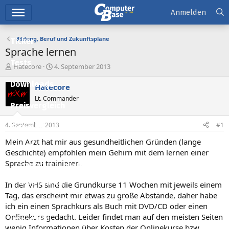
Hauptmenü
Anmelden
Bildung, Beruf und Zukunftspläne
Ticker
Sprache lernen
Tests
E
E
Hatecore
4. September 2013
r
r
Downloads
s
s
Hatecore
t
t
Lt. Commander
e
e
Preisvergleich
l
l
l
l
4. September 2013
#1
Forum
e
t
r
a
Mein Arzt hat mir aus gesundheitlichen Gründen (lange
Aktuelles
m
Geschichte) empfohlen mein Gehirn mit dem lernen einer
Sprache zu trainieren.
Empfohlene Inhalte
Neue Beiträge
In der VHS sind die Grundkurse 11 Wochen mit jeweils einem
Tag, das erscheint mir etwas zu große Abstände, daher habe
Neueste Aktivitäten
ich ein einen Sprachkurs als Buch mit DVD/CD oder einen
Onlinekurs gedacht. Leider findet man auf den meisten Seiten
Leserartikel
wenig Informationen über Kosten der Onlinekurse bzw.