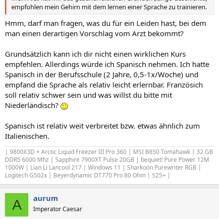
empfohlen mein Gehirn mit dem lernen einer Sprache zu trainieren.
Hmm, darf man fragen, was du für ein Leiden hast, bei dem
man einen derartigen Vorschlag vom Arzt bekommt?
Grundsätzlich kann ich dir nicht einen wirklichen Kurs
empfehlen. Allerdings würde ich Spanisch nehmen. Ich hatte
Spanisch in der Berufsschule (2 Jahre, 0,5-1x/Woche) und
empfand die Sprache als relativ leicht erlernbar. Französich
soll relativ schwer sein und was willst du bitte mit
Niederländisch?
Spanisch ist relativ weit verbreitet bzw. etwas ähnlich zum
Italienischen.
| 9800X3D + Arctic Liquid Freezer III Pro 360 | MSI B850 Tomahawk | 32 GB
DDR5 6000 Mhz | Sapphire 7900XT Pulse 20GB | bequiet! Pure Power 12M
1000W | Lian Li Lancool 217 | Windows 11 | Sharkoon Purewriter RGB |
Logitech G502x | Beyerdynamic DT770 Pro 80 Ohm | S25+ |
aurum
A
Imperator Caesar