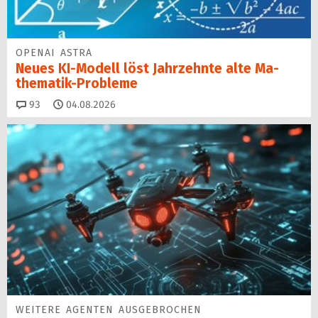
OPENAI ASTRA
Neues KI-Modell löst Jahr­zehn­te alte Ma­
thematik-Pro­ble­me
Kommentare
93
04.08.2026
WEITERE AGENTEN AUSGEBROCHEN