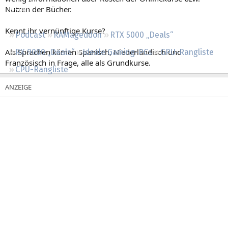
Regeln
Nutzen der Bücher.
Kennt ihr vernünftige Kurse?
Podcast
RAMageddon
RTX 5000 „Deals“
Als Sprachen kämen Spanisch, Niederländisch und
RX 9000 „Deals“
Ideale Gaming-PCs
GPU-Rangliste
Französisch in Frage, alle als Grundkurse.
CPU-Rangliste