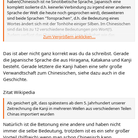
haben(Chinesisch ist ne Sinotibetische Sprache, Japanisch eine
komplett isolierte d.h. keinerlei Verbindung zu irgend einer anderen
Sprache der Welt die heute noch gesprochen wird), desweiteren
sind beide Sprachen "Tonsprachen", d.h. die Bedeutung eines
Wortes ändert sich mit der Tonhöhe einiger Silben. Im Chinesischen
sind das bis zu 12 verschiedene Bedeutungen pro Wort(!).
Zudem verfügt das Chinesische über kein Alphabet wie das
Zum Vergrößern anklicken....
Deutsche oder teilweise das Japanische, sondern nur Schriftzeichen
für jedes Wort, und da sollte man um einen Zeitungsartikel zu
verstehen etwa 5.000 - 10.000 Wörter kennen müssen.
Das ist aber nicht ganz korrekt was du da schreibst. Gerade
Und diese ganze Lernerei kann ziemlich schnell zu viel Frust führen.
die Japanische Sprache die aus Hiragana, Katakana und Kanji
besteht. Gerade letztere die Kanji haben eine sehr große
Es sei denn, du lernst mal eben in einer Stunde 100 solcher Zeichen,
Verwandtschaft zum Chinesischen, siehe dazu auch in die
was ich allerdings doch für recht unwahrscheinlich halte
Geschichte.
Zitat Wikipedia
Als gesichert gilt, dass spätestens ab dem 5. Jahrhundert unserer
Zeitrechnung die Kanji in mehreren Wellen aus verschiedenen Teilen
Chinas importiert wurden
Natürlich ist die Betonung eine andere und haben nicht
immer die selbe Bedeutung, trotzdem ist es ein sehr großer
Vorteil (hilfreich) wenn man schon Chinesisch kann.