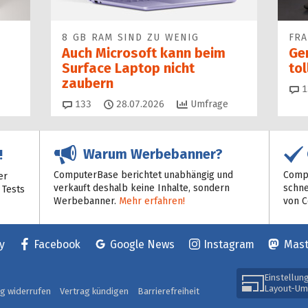
8 GB RAM SIND ZU WENIG
FR
Auch Microsoft kann beim
Ge
Surface Laptop nicht
to
zaubern
1
Kommentare
133
28.07.2026
Umfrage
Warum Werbebanner?
!
ComputerBase berichtet unabhängig und
Compu
er
verkauft deshalb keine Inhalte, sondern
schne
 Tests
Werbebanner.
Mehr erfahren!
von 
y
Facebook
Google News
Instagram
Mas
Einstellun
Layout-Um
ag widerrufen
Vertrag kündigen
Barrierefreiheit