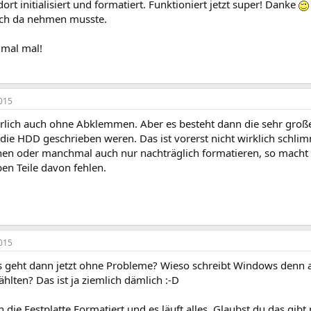
dort initialisiert und formatiert. Funktioniert jetzt super! Danke
ch da nehmen musste.
mal mal!
015
ürlich auch ohne Abklemmen. Aber es besteht dann die sehr große 
die HDD geschrieben weren. Das ist vorerst nicht wirklich schlim
chen oder manchmal auch nur nachträglich formatieren, so mach
en Teile davon fehlen.
015
s geht dann jetzt ohne Probleme? Wieso schreibt Windows denn a
lten? Das ist ja ziemlich dämlich :-D
ch die Festplatte Formatiert und es läuft alles. Glaubst du das gib