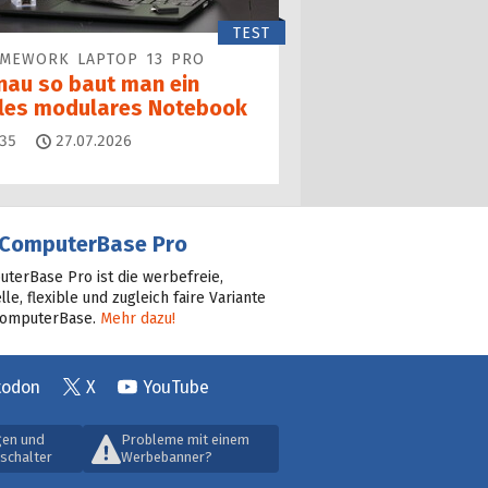
TEST
AMEWORK LAPTOP 13 PRO
nau so baut man ein
lles modulares Notebook
Kommentare
35
27.07.2026
ComputerBase Pro
terBase Pro ist die werbefreie,
lle, flexible und zugleich faire Variante
ComputerBase.
Mehr dazu!
todon
X
YouTube
gen und
Probleme mit einem
schalter
Werbebanner?