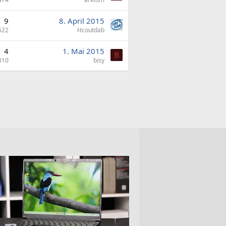
9
8. April 2015
522
Hcoutdab
4
1. Mai 2015
B
010
bisy