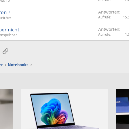
ows 10
ren ?
Antworten
Aufrufe
15.
eicher
er nicht.
Antworten
Aufrufe
1.
nspeicher
sApp
E-Mail
Link
er
Notebooks