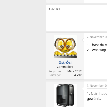
7. November 2
1.- hast du
2.- was sag
Ost-Ösi
Commodore
Registriert
März 2012
Beiträge
4.792
7. November 2
1. Nein hab
gewählt.