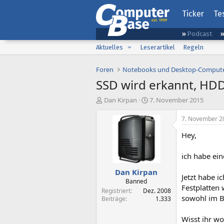
Ticker
Te
Podcast
Aktuelles
Leserartikel
Regeln
Foren
Notebooks und Desktop-Comput
SSD wird erkannt, HDD n
E
E
Dan Kirpan
7. November 2015
r
r
s
s
7. November 2
t
t
Hey,
e
e
l
l
l
l
ich habe ei
e
t
Dan Kirpan
r
a
Jetzt habe 
m
Banned
Festplatten 
Registriert
Dez. 2008
sowohl im BI
Beiträge
1.333
Wisst ihr wo