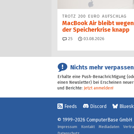
TROTZ 200 EURO AUFSCHLAG
MacBook Air bleibt wegen
der Speicherkrise knapp
Kommentare
25
03.08.2026
Nichts mehr verpassen
Erhalte eine Push-Benachrichtigung (od
einen Newsletter) bei Erscheinen neuer
und Berichte:
Jetzt anmelden!
Feeds
Discord
Bluesk
© 1999–2026 ComputerBase GmbH
Impressum
Kontakt
Mediadaten
Vertr
Datenschutz