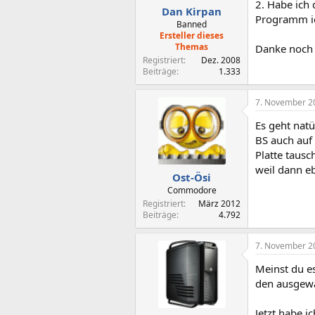
2. Habe ich 
Dan Kirpan
Programm i
Banned
Ersteller dieses
Themas
Danke noch 
Registriert
Dez. 2008
Beiträge
1.333
7. November 2
Es geht nat
BS auch auf 
Platte taus
weil dann eb
Ost-Ösi
Commodore
Registriert
März 2012
Beiträge
4.792
7. November 2
Meinst du e
den ausgewäh
Jetzt habe i