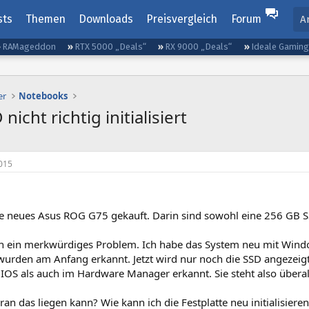
sts
Themen
Downloads
Preisvergleich
Forum
A
RAMageddon
RTX 5000 „Deals“
RX 9000 „Deals“
Ideale Gamin
er
Notebooks
icht richtig initialisiert
015
ne neues Asus ROG G75 gekauft. Darin sind sowohl eine 256 GB S
ich ein merkwürdiges Problem. Ich habe das System neu mit Windo
wurden am Anfang erkannt. Jetzt wird nur noch die SSD angezeigt 
OS als auch im Hardware Manager erkannt. Sie steht also überall
ran das liegen kann? Wie kann ich die Festplatte neu initialisiere