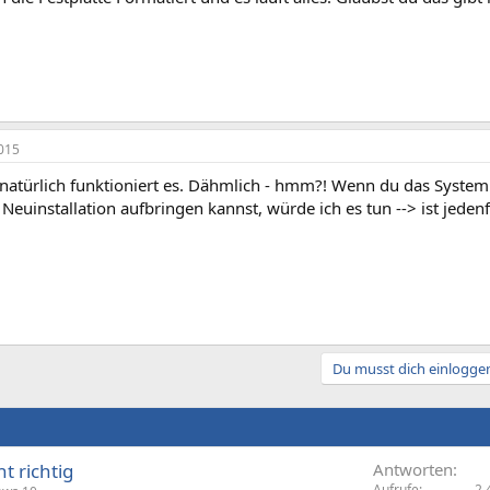
015
 natürlich funktioniert es. Dähmlich - hmm?! Wenn du das Syste
e Neuinstallation aufbringen kannst, würde ich es tun --> ist jedenf
Du musst dich einloggen
t richtig
Antworten
Aufrufe
2.