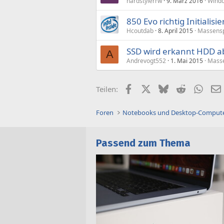
hardstylerrw
9. März 2016
Wind
850 Evo richtig Initialisie
Hcoutdab
8. April 2015
Massensp
SSD wird erkannt HDD ab
A
Andrevogt552
1. Mai 2015
Masse
Facebook
X (Twitter)
Bluesky
Reddit
What
Teilen:
Foren
Notebooks und Desktop-Comput
Passend zum Thema