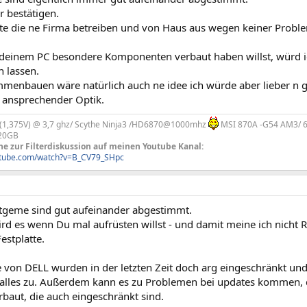
r bestätigen.
e die ne Firma betreiben und von Haus aus wegen keiner Probl
deinem PC besondere Komponenten verbaut haben willst, würd ic
n lassen.
mmenbauen wäre natürlich auch ne idee ich würde aber lieber n 
ansprechender Optik.
 (1,375V) @ 3,7 ghz/ Scythe Ninja3 /HD6870@1000mhz
MSI 870A -G54 AM3/ 6
320GB
he zur Filterdiskussion auf meinen Youtube Kanal:
utube.com/watch?v=B_CV79_SHpc
stgeme sind gut aufeinander abgestimmt.
rd es wenn Du mal aufrüsten willst - und damit meine ich nicht 
estplatte.
von DELL wurden in der letzten Zeit doch arg eingeschränkt und d
t alles zu. Außerdem kann es zu Problemen bei updates kommen,
baut, die auch eingeschränkt sind.