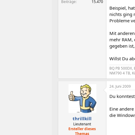
Beiträge
15.470
Beispiel, ha
nichts ging 
Probleme ve
Mit anderen 
mehr RAM, d
gegeben ist,
Willst Du ab
BQ PB 500DX, B
NM790 4 TB, Ki
24. Juni 2009
Du konntest 
Eine andere
die Window
thrillkill
Lieutenant
Ersteller dieses
Themas