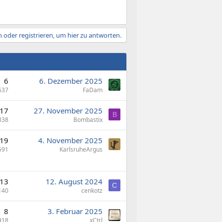
 oder registrieren, um hier zu antworten.
6
6. Dezember 2025
637
FaDam
17
27. November 2025
B
838
Bombastix
19
4. November 2025
591
KarlsruheArgus
13
12. August 2024
C
140
cenkotz
8
3. Februar 2025
918
xCtrl