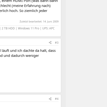
D), einem HDMI Port (was dann dann
 schlecht (meine Erfahrung nach)
lich hoch. So ziemlich jeder
Zuletzt bearbeitet:
14. Juni 2009
| 2 TB HDD | Windows 11 Pro | UPS: APC
#3
 läuft und ich dachte da halt, dass
ind und dadurch weniger
#4