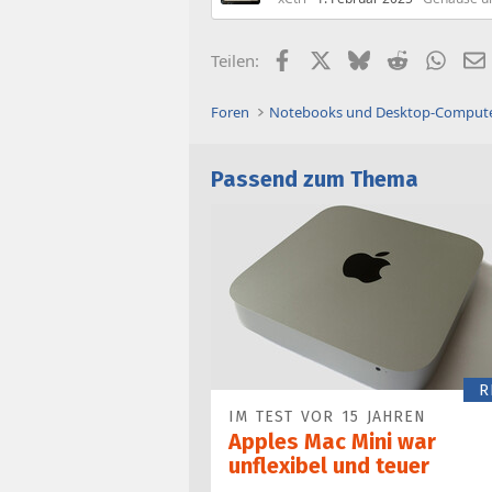
Facebook
X (Twitter)
Bluesky
Reddit
What
Teilen:
Foren
Notebooks und Desktop-Comput
Passend zum Thema
R
IM TEST VOR 15 JAHREN
Apples Mac Mini war
unflexibel und teuer