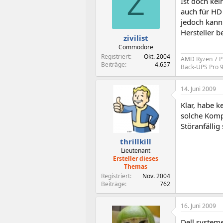
Z
Ist doch ke
auch für HD 
jedoch kann
Hersteller 
zivilist
Commodore
Registriert
Okt. 2004
AMD Ryzen 7 P
Beiträge
4.657
Back-UPS Pro 
14. Juni 2009
Klar, habe k
solche Komp
Störanfällig 
thrillkill
Lieutenant
Ersteller dieses
Themas
Registriert
Nov. 2004
Beiträge
762
16. Juni 2009
Dell system