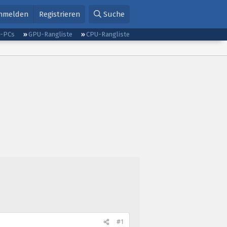
nmelden
Registrieren
Suche
g-PCs
GPU-Rangliste
CPU-Rangliste
#1