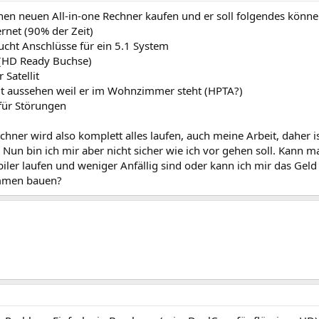
 nen neuen All-in-one Rechner kaufen und er soll folgendes könne
ternet (90% der Zeit)
ucht Anschlüsse für ein 5.1 System
 (HD Ready Buchse)
r Satellit
 gut aussehen weil er im Wohnzimmer steht (HPTA?)
 für Störungen
hner wird also komplett alles laufen, auch meine Arbeit, daher i
. Nun bin ich mir aber nicht sicher wie ich vor gehen soll. Kann
biler laufen und weniger Anfällig sind oder kann ich mir das Gel
mmen bauen?