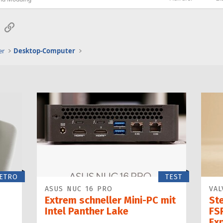
t
i
sApp
E-Mail
Link
k
e
l
er
Desktop-Computer
ETRO
TEST
ASUS NUC 16 PRO
VAL
Extrem schneller Mini-PC mit
St
Intel Panther Lake
FSR
Ex