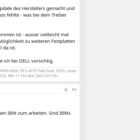
update des Herstellers gemacht und
uss fehlte - was bei dem Treiber
mmen ist - ausser vielleicht mal
öglichkeit zu weiteren Festplatten
 da ist.
e ich bei DELL vorsichtig.
DR5-6000, RTX 4070 Palit Dual, SSDs: Lexar
550, Win 11 Pro x64, Dell U2515H
#6
inen IBM zum arbeiten. Sind IBMs