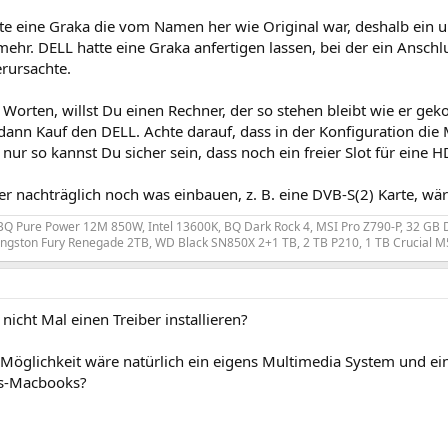
tte eine Graka die vom Namen her wie Original war, deshalb ein 
mehr. DELL hatte eine Graka anfertigen lassen, bei der ein Anschl
rursachte.
Worten, willst Du einen Rechner, der so stehen bleibt wie er geko
ann Kauf den DELL. Achte darauf, dass in der Konfiguration die M
 nur so kannst Du sicher sein, dass noch ein freier Slot für eine HD
er nachträglich noch was einbauen, z. B. eine DVB-S(2) Karte, wär
Q Pure Power 12M 850W, Intel 13600K, BQ Dark Rock 4, MSI Pro Z790-P, 32 GB D
ngston Fury Renegade 2TB, WD Black SN850X 2+1 TB, 2 TB P210, 1 TB Crucial M
nicht Mal einen Treiber installieren?
 Möglichkeit wäre natürlich ein eigens Multimedia System und e
s-Macbooks?