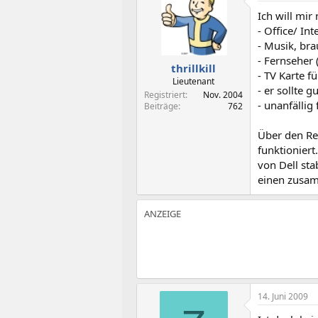
t
t
Ich will mir
e
e
l
l
- Office/ In
l
l
- Musik, bra
e
t
- Fernseher
thrillkill
r
a
- TV Karte fü
m
Lieutenant
- er sollte
Registriert
Nov. 2004
- unanfällig
Beiträge
762
Über den Rec
funktioniert
von Dell sta
einen zusa
14. Juni 2009