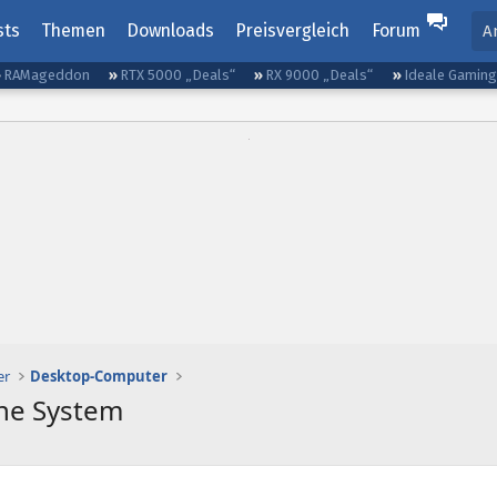
sts
Themen
Downloads
Preisvergleich
Forum
A
RAMageddon
RTX 5000 „Deals“
RX 9000 „Deals“
Ideale Gamin
er
Desktop-Computer
one System