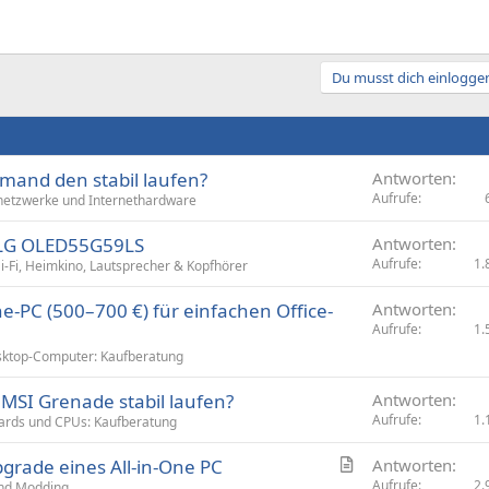
Du musst dich einloggen
jemand den stabil laufen?
Antworten
Aufrufe
etzwerke und Internethardware
r LG OLED55G59LS
Antworten
Aufrufe
1.
i-Fi, Heimkino, Lautsprecher & Kopfhörer
e-PC (500–700 €) für einfachen Office-
Antworten
Aufrufe
1.
ktop-Computer: Kaufberatung
MSI Grenade stabil laufen?
Antworten
Aufrufe
1.
rds und CPUs: Kaufberatung
A
pgrade eines All-in-One PC
Antworten
r
Aufrufe
2.
nd Modding