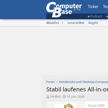
Ticker
Te
Podcast
Aktuelles
Leserartikel
Regeln
Foren
Notebooks und Desktop-Comput
Stabil laufenes All-in-
E
E
thrillkill
14. Juni 2009
r
r
s
s
14. Juni 2009