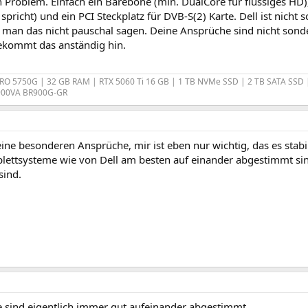
in Problem. Einfach ein Barebone (min. DualCore für flüssiges H
spricht) und ein PCI Steckplatz für DVB-S(2) Karte. Dell ist nicht
 man das nicht pauschal sagen. Deine Ansprüche sind nicht sonder
bekommt das anständig hin.
RO 5750G | 32 GB RAM | RTX 5060 Ti 16 GB | 1 TB NVMe SSD | 2 TB SATA SSD 
900VA BR900G-GR
eine besonderen Ansprüche, mir ist eben nur wichtig, das es stabil
lettsysteme wie von Dell am besten auf einander abgestimmt s
sind.
e sind eigentlich immer gut aufeinander abgestimmt.