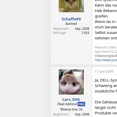
Kann das nu
Hab Bekannt
greifen.
Schaffe89
Wenn du in 
Banned
mich berate
Registriert
Sep. 2008
Selbst zusa
Beiträge
7.933
nehmen mit 
Phenom II 965
Spin Point F4 
Videovergleic
http://www.yo
17. Juni 2009
Ja, DELL-Sy
Schwierig wi
zusätzliche F
Lars_SHG
Die Gehäuse 
Fleet Admiral
PRO
längst nich
🎅Rätsel-Elite ’24
Produkte ver
Registriert
Sep. 2008