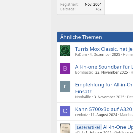
Registriert
Nov. 2004
Beiträge
762
Ähnliche Themen
Turris Mox Classic, hat 
FaDam
4. Dezember 2025
Heimn
All-in-one Soundbar fü
B
Bombastix
22. November 2025
H
Empfehlung für All-in-On
Einsatz
Noob4life
3. November 2025
Des
Kann 5700x3d auf A320 
C
cenkotz
11. August 2024
Mainboa
All-in-One U
Leserartikel
xCtrl
1. Februar 2025
Gehäuse u