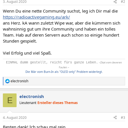
3. August 2020
#2
Wenn Du eine nette Community suchst, leg ich Dir mal die
https://radioactivegaming.eu/ark/
ans Herz. kA wann zuletzt Wipe war, aber die kümmern sich
wahnsinnig gut um ihre Community und haben ein tolles
Team. Hab auf deren Servern auch schon so einige hundert
Stunden gespielt.
Viel Erfolg und viel Spaß.
EINMAL dumm gestellt, reicht fürs ganze Leben.
~Zitat vom cleveren
Faulen ~
Die Mär vom Burn-In als "OLED only" Problem widerlegt.
electronish
R
e
a
electronish
k
E
t
Lieutenant
Ersteller dieses Themas
i
o
n
4. August 2020
#3
e
n
Besten dank! Ich schau mal rein.