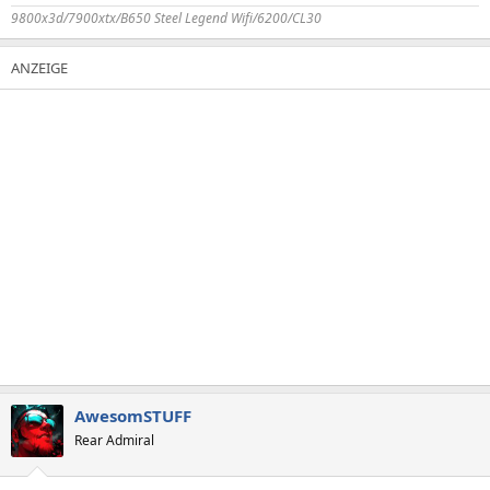
9800x3d/7900xtx/B650 Steel Legend Wifi/6200/CL30
AwesomSTUFF
Rear Admiral