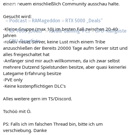
einem neuem einschließlich Community ausschau halte.
Regeln
Gesucht wird:
Podcast
RAMageddon
RTX 5000 „Deals“
-Kleine Gruppe (max 10) im besten Fall zwischen 20-40
RX 9000 „Deals“
Ideale Gaming-PCs
GPU-Rangliste
Jahren
CPU-Rangliste
-relativ neuer Server, keine Lust mich einem Tribe
anzuschließen der Bereits 20000 Tage aufm Server sitzt und
alles freigeschaltet hat
-Anfänger sind mir auch willkommen, da ich zwar selbst
mehrere Dutzend Spielstunden besitze, aber quasi keinerlei
Lategame Erfahrung besitze
-PVE only
-Keine kostenpflichtigen DLC's
Alles weitere gern im TS/Discord.
Tschöö mit Ö.
PS: Falls ich im falschen Thread bin, bitte ich um
verschiebung. Danke