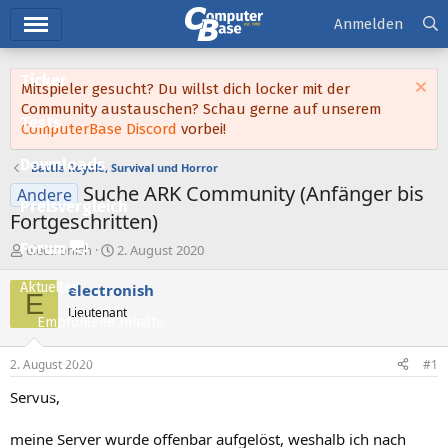
Hauptmenü
Anmelden
Ticker
Mitspieler gesucht? Du willst dich locker mit der
Community austauschen? Schau gerne auf unserem
Tests
ComputerBase Discord
vorbei!
Downloads
Battle Royale, Survival und Horror
Suche ARK Community (Anfänger bis
Andere
Preisvergleich
Fortgeschritten)
Forum
E
E
electronish
2. August 2020
r
r
s
s
Aktuelles
electronish
E
t
t
Lieutenant
e
e
Empfohlene Inhalte
l
l
l
l
Neue Beiträge
2. August 2020
#1
e
t
Neueste Aktivitäten
r
a
Servus,
m
Leserartikel
meine Server wurde offenbar aufgelöst, weshalb ich nach