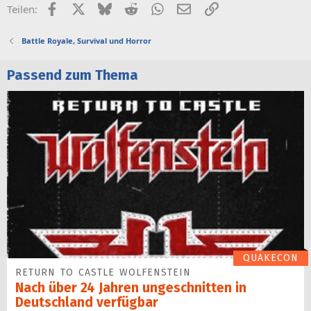
Facebook
X (Twitter)
Bluesky
Reddit
WhatsApp
E-Mail
Link
Teilen:
Battle Royale, Survival und Horror
Passend zum Thema
QUAKECON
RETURN TO CASTLE WOLFENSTEIN
Nach über 24 Jahren ungeschnitten in
Deutschland verfügbar