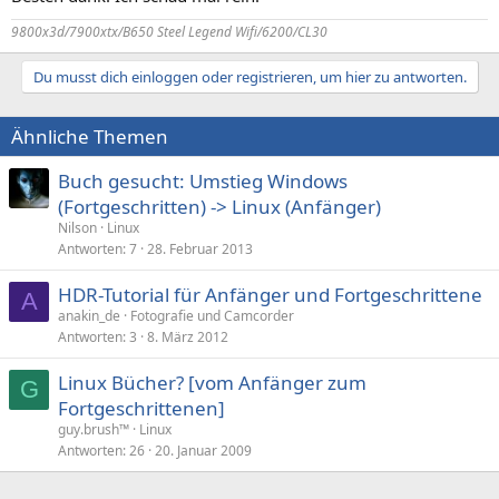
:
9800x3d/7900xtx/B650 Steel Legend Wifi/6200/CL30
Du musst dich einloggen oder registrieren, um hier zu antworten.
Ähnliche Themen
Buch gesucht: Umstieg Windows
(Fortgeschritten) -> Linux (Anfänger)
Nilson
Linux
Antworten
7
28. Februar 2013
HDR-Tutorial für Anfänger und Fortgeschrittene
A
anakin_de
Fotografie und Camcorder
Antworten
3
8. März 2012
Linux Bücher? [vom Anfänger zum
G
Fortgeschrittenen]
guy.brush™
Linux
Antworten
26
20. Januar 2009