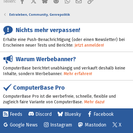
Facebook
X (Twitter)
Bluesky
Reddit
WhatsApp
E-Mail
Link
Teilen:
Extraleben, Community, Genrepolitik
Nichts mehr verpassen!
Erhalte eine Push-Benachrichtigung (oder einen Newsletter) bei
Erscheinen neuer Tests und Berichte:
Jetzt anmelden!
Warum Werbebanner?
ComputerBase berichtet unabhängig und verkauft deshalb keine
Inhalte, sondern Werbebanner.
Mehr erfahren!
ComputerBase Pro
ComputerBase Pro ist die werbefreie, schnelle, flexible und
zugleich faire Variante von ComputerBase.
Mehr dazu!
Feeds
Discord
Bluesky
Facebook
Google News
Instagram
Mastodon
X