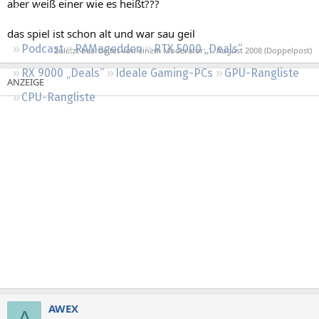
aber weiß einer wie es heißt???
Regeln
das spiel ist schon alt und war sau geil
Podcast
RAMageddon
RTX 5000 „Deals“
Zuletzt bearbeitet von einem Moderator:
1. August 2008
(Doppelpost)
RX 9000 „Deals“
Ideale Gaming-PCs
GPU-Rangliste
CPU-Rangliste
AWEX
A