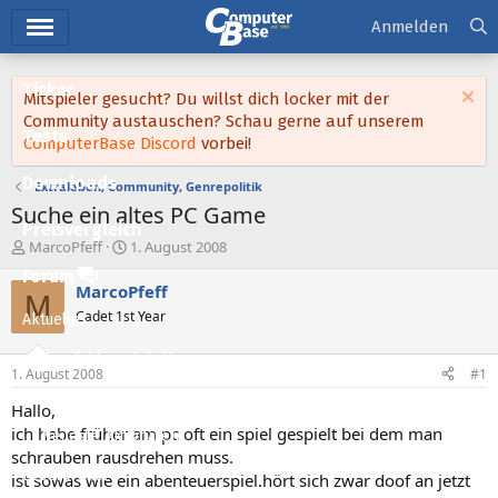
Hauptmenü
Anmelden
Ticker
Mitspieler gesucht? Du willst dich locker mit der
Community austauschen? Schau gerne auf unserem
Tests
ComputerBase Discord
vorbei!
Downloads
Extraleben, Community, Genrepolitik
Suche ein altes PC Game
Preisvergleich
E
E
MarcoPfeff
1. August 2008
r
r
Forum
s
s
MarcoPfeff
M
t
t
Cadet 1st Year
Aktuelles
e
e
l
l
Empfohlene Inhalte
l
l
1. August 2008
#1
e
t
Neue Beiträge
r
a
Hallo,
m
ich habe früher am pc oft ein spiel gespielt bei dem man
Neueste Aktivitäten
schrauben rausdrehen muss.
Leserartikel
ist sowas wie ein abenteuerspiel.hört sich zwar doof an jetzt