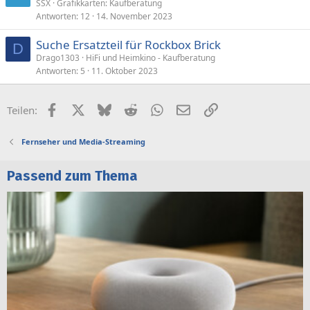
SSX
Grafikkarten: Kaufberatung
Antworten
12
14. November 2023
Suche Ersatzteil für Rockbox Brick
D
Drago1303
HiFi und Heimkino - Kaufberatung
Antworten
5
11. Oktober 2023
Facebook
X (Twitter)
Bluesky
Reddit
WhatsApp
E-Mail
Link
Teilen:
Fernseher und Media-Streaming
Passend zum Thema