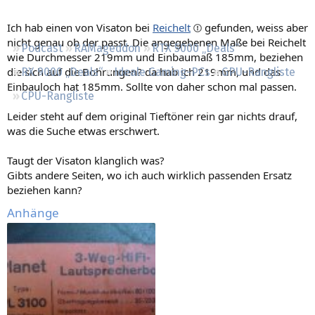
Regeln
Ich hab einen von Visaton bei
Reichelt
gefunden, weiss aber
nicht genau ob der passt. Die angegebenen Maße bei Reichelt
Podcast
RAMageddon
RTX 5000 „Deals“
wie Durchmesser 219mm und Einbaumaß 185mm, beziehen
die sich auf die Bohrungen? da hab ich 219mm, und das
RX 9000 „Deals“
Ideale Gaming-PCs
GPU-Rangliste
Einbauloch hat 185mm. Sollte von daher schon mal passen.
CPU-Rangliste
Leider steht auf dem original Tieftöner rein gar nichts drauf,
was die Suche etwas erschwert.
Taugt der Visaton klanglich was?
Gibts andere Seiten, wo ich auch wirklich passenden Ersatz
beziehen kann?
Anhänge