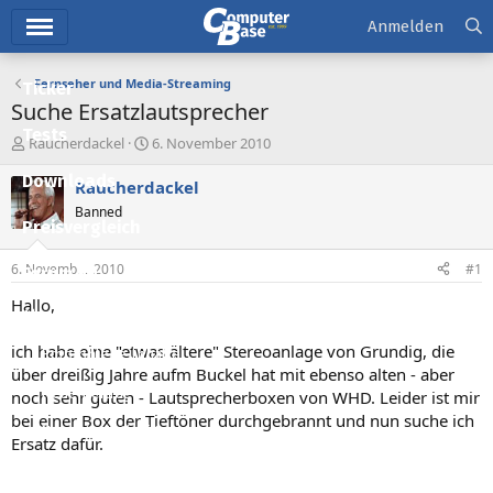
Hauptmenü
Anmelden
Fernseher und Media-Streaming
Ticker
Suche Ersatzlautsprecher
Tests
E
E
Raucherdackel
6. November 2010
r
r
Downloads
s
s
Raucherdackel
t
t
Banned
e
e
Preisvergleich
l
l
l
l
6. November 2010
#1
Forum
e
t
r
a
Hallo,
Aktuelles
m
ich habe eine "etwas ältere" Stereoanlage von Grundig, die
Empfohlene Inhalte
über dreißig Jahre aufm Buckel hat mit ebenso alten - aber
Neue Beiträge
noch sehr guten - Lautsprecherboxen von WHD. Leider ist mir
bei einer Box der Tieftöner durchgebrannt und nun suche ich
Neueste Aktivitäten
Ersatz dafür.
Leserartikel