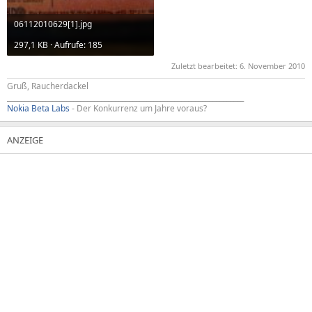
06112010629[1].jpg
297,1 KB · Aufrufe: 185
Zuletzt bearbeitet:
6. November 2010
Gruß, Raucherdackel
____________________________________________________________________
Nokia Beta Labs
- Der Konkurrenz um Jahre voraus?