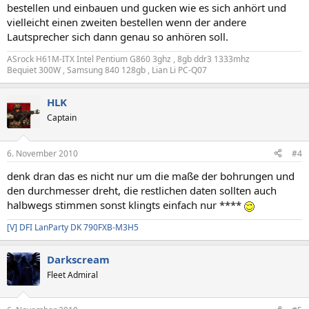
bestellen und einbauen und gucken wie es sich anhört und
vielleicht einen zweiten bestellen wenn der andere
Lautsprecher sich dann genau so anhören soll.
ASrock H61M-ITX Intel Pentium G860 3ghz , 8gb ddr3 1333mhz
Bequiet 300W , Samsung 840 128gb , Lian Li PC-Q07
HLK
Captain
6. November 2010
#4
denk dran das es nicht nur um die maße der bohrungen und
den durchmesser dreht, die restlichen daten sollten auch
halbwegs stimmen sonst klingts einfach nur ****
[V] DFI LanParty DK 790FXB-M3H5
Darkscream
Fleet Admiral