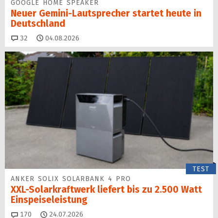
GOOGLE HOME SPEAKER
Neuer Gemini-Laut­spre­cher startet heu­te in
Deutschland
Kommentare
32
04.08.2026
TEST
ANKER SOLIX SOLARBANK 4 PRO
XXL-Solarkraftwerk liefert bis zu 2.500 Watt
Einspeise­leistung
Kommentare
170
24.07.2026