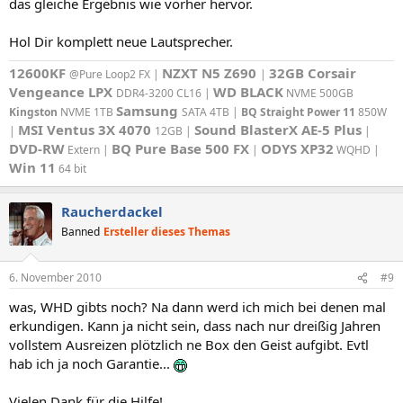
das gleiche Ergebnis wie vorher hervor.
Hol Dir komplett neue Lautsprecher.
12600KF
NZXT N5 Z690
32GB Corsair
@Pure Loop2 FX
|
|
Vengeance LPX
WD BLACK
DDR4-3200 CL16
|
NVME 500GB
Samsung
Kingston
NVME 1TB
SATA 4TB
|
BQ Straight Power 11
850W
MSI Ventus 3X 4070
Sound BlasterX AE-5 Plus
|
12GB
|
|
DVD-RW
BQ Pure Base 500 FX
ODYS XP32
Extern
|
|
WQHD
|
Win 11
64 bit
Raucherdackel
Banned
Ersteller dieses Themas
6. November 2010
#9
was, WHD gibts noch? Na dann werd ich mich bei denen mal
erkundigen. Kann ja nicht sein, dass nach nur dreißig Jahren
vollstem Ausreizen plötzlich ne Box den Geist aufgibt. Evtl
hab ich ja noch Garantie...
Vielen Dank für die Hilfe!