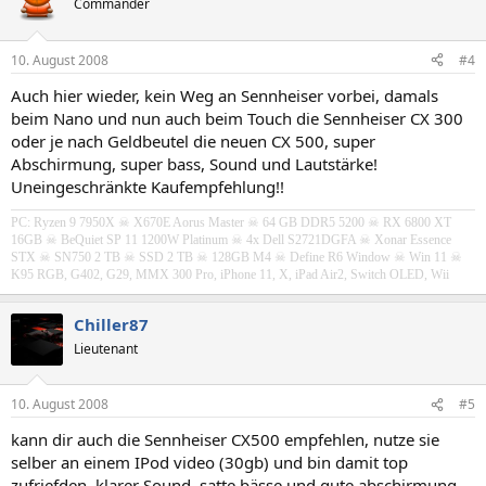
Commander
10. August 2008
#4
Auch hier wieder, kein Weg an Sennheiser vorbei, damals
beim Nano und nun auch beim Touch die Sennheiser CX 300
oder je nach Geldbeutel die neuen CX 500, super
Abschirmung, super bass, Sound und Lautstärke!
Uneingeschränkte Kaufempfehlung!!
PC: Ryzen 9 7950X ☠ X670E Aorus Master ☠ 64 GB DDR5 5200 ☠ RX 6800 XT
16GB
☠ BeQuiet SP 11 1200W Platinum
☠ 4x Dell S2721DGFA
☠
Xonar Essence
STX
☠ SN750 2 TB ☠ SSD 2 TB ☠ 128GB M4 ☠ Define R6 Window ☠ Win 11 ☠
K95 RGB, G402, G29, MMX 300 Pro, iPhone 11, X, iPad Air2, Switch OLED, Wii
Chiller87
Lieutenant
10. August 2008
#5
kann dir auch die Sennheiser CX500 empfehlen, nutze sie
selber an einem IPod video (30gb) und bin damit top
zufriefden. klarer Sound, satte bässe und gute abschirmung.