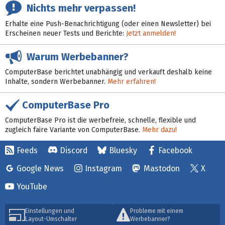
Nichts mehr verpassen!
Erhalte eine Push-Benachrichtigung (oder einen Newsletter) bei
Erscheinen neuer Tests und Berichte:
Jetzt anmelden!
Warum Werbebanner?
ComputerBase berichtet unabhängig und verkauft deshalb keine
Inhalte, sondern Werbebanner.
Mehr erfahren!
ComputerBase Pro
ComputerBase Pro ist die werbefreie, schnelle, flexible und
zugleich faire Variante von ComputerBase.
Mehr dazu!
Feeds
Discord
Bluesky
Facebook
Google News
Instagram
Mastodon
X
YouTube
Einstellungen und
Probleme mit einem
Layout-Umschalter
Werbebanner?