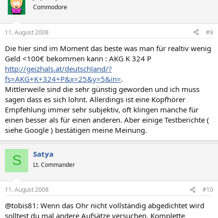
Commodore
11. August 2008
#9
Die hier sind im Moment das beste was man für realtiv wenig
Geld <100€ bekommen kann : AKG K 324 P
http://geizhals.at/deutschland/?
fs=AKG+K+324+P&x=25&y=5&in=
.
Mittlerweile sind die sehr günstig geworden und ich muss
sagen dass es sich lohnt. Allerdings ist eine Kopfhörer
Empfehlung immer sehr subjektiv, oft klingen manche für
einen besser als für einen anderen. Aber einige Testberichte (
siehe Google ) bestätigen meine Meinung.
Satya
S
Lt. Commander
11. August 2008
#10
@tobis81: Wenn das Ohr nicht vollständig abgedichtet wird
solltest du mal andere Aufsätze versuchen. Komplette