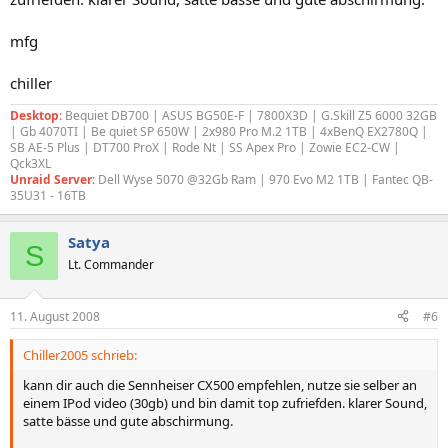
mfg
chiller
Desktop
:
Bequiet DB700 | ASUS BG50E-F | 7800X3D | G.Skill Z5 6000 32GB
| Gb 4070TI | Be quiet SP 650W | 2x980 Pro M.2 1TB | 4xBenQ EX2780Q |
SB AE-5 Plus | DT700 ProX | Rode Nt | SS Apex Pro | Zowie EC2-CW |
Qck3XL
Unraid Server
:
Dell Wyse 5070 @32Gb Ram | 970 Evo M2 1TB | Fantec QB-
35U31 - 16TB
Satya
S
Lt. Commander
11. August 2008
#6
Chiller2005 schrieb:
kann dir auch die Sennheiser CX500 empfehlen, nutze sie selber an
einem IPod video (30gb) und bin damit top zufriefden. klarer Sound,
satte bässe und gute abschirmung.