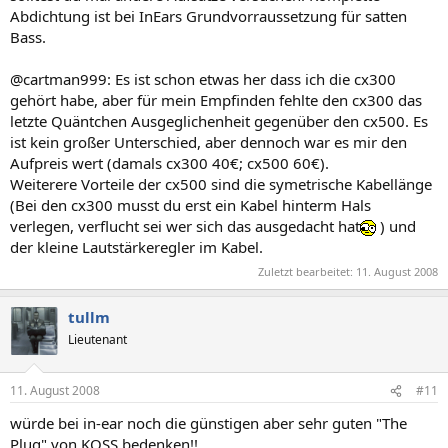
Abdichtung ist bei InEars Grundvorraussetzung für satten
Bass.
@cartman999: Es ist schon etwas her dass ich die cx300
gehört habe, aber für mein Empfinden fehlte den cx300 das
letzte Quäntchen Ausgeglichenheit gegenüber den cx500. Es
ist kein großer Unterschied, aber dennoch war es mir den
Aufpreis wert (damals cx300 40€; cx500 60€).
Weiterere Vorteile der cx500 sind die symetrische Kabellänge
(Bei den cx300 musst du erst ein Kabel hinterm Hals
verlegen, verflucht sei wer sich das ausgedacht hat
) und
der kleine Lautstärkeregler im Kabel.
Zuletzt bearbeitet:
11. August 2008
tullm
Lieutenant
11. August 2008
#11
würde bei in-ear noch die günstigen aber sehr guten "The
Plug" von KOSS bedenken!!