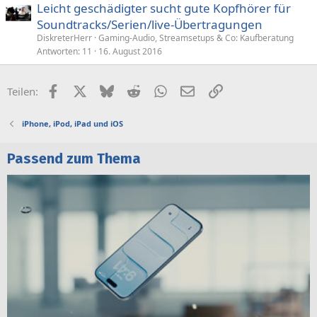
Leicht geschädigter sucht gute Kopfhörer für
Soundtracks/Serien/live-Übertragungen
DiskreterHerr
Gaming-Audio, Streamsetups & Co: Kaufberatung
Antworten
11
16. August 2016
Facebook
X (Twitter)
Bluesky
Reddit
WhatsApp
E-Mail
Link
Teilen:
iPhone, iPod, iPad und iOS
Passend zum Thema