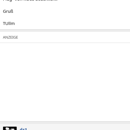
Gruß
TUllm
ds1