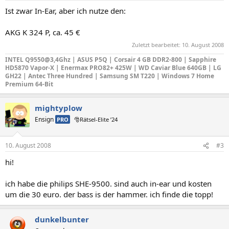
Ist zwar In-Ear, aber ich nutze den:
AKG K 324 P, ca. 45 €
Zuletzt bearbeitet:
10. August 2008
INTEL Q9550@3,4Ghz | ASUS P5Q | Corsair 4 GB DDR2-800 | Sapphire
HD5870 Vapor-X | Enermax PRO82+ 425W | WD Caviar Blue 640GB | LG
GH22 | Antec Three Hundred | Samsung SM T220 | Windows 7 Home
Premium 64-Bit
mightyplow
Ensign
PRO
🎅Rätsel-Elite ’24
10. August 2008
#3
hi!
ich habe die philips SHE-9500. sind auch in-ear und kosten
um die 30 euro. der bass is der hammer. ich finde die topp!
dunkelbunter