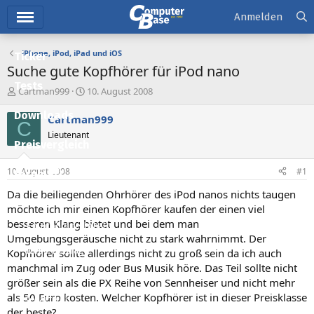
Hauptmenü
Anmelden
iPhone, iPod, iPad und iOS
Ticker
Suche gute Kopfhörer für iPod nano
Tests
E
E
Cartman999
10. August 2008
r
r
Downloads
s
s
Cartman999
C
t
t
Lieutenant
e
e
Preisvergleich
l
l
l
l
10. August 2008
#1
Forum
e
t
r
a
Da die beiliegenden Ohrhörer des iPod nanos nichts taugen
Aktuelles
m
möchte ich mir einen Kopfhörer kaufen der einen viel
besseren Klang bietet und bei dem man
Empfohlene Inhalte
Umgebungsgeräusche nicht zu stark wahrnimmt. Der
Neue Beiträge
Kopfhörer sollte allerdings nicht zu groß sein da ich auch
manchmal im Zug oder Bus Musik höre. Das Teil sollte nicht
Neueste Aktivitäten
größer sein als die PX Reihe von Sennheiser und nicht mehr
als 50 Euro kosten. Welcher Kopfhörer ist in dieser Preisklasse
Leserartikel
der beste?