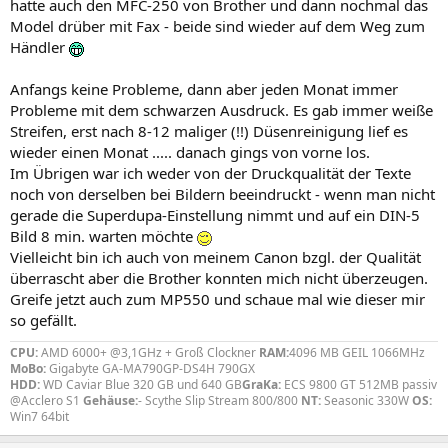
hatte auch den MFC-250 von Brother und dann nochmal das
Model drüber mit Fax - beide sind wieder auf dem Weg zum
Händler
Anfangs keine Probleme, dann aber jeden Monat immer
Probleme mit dem schwarzen Ausdruck. Es gab immer weiße
Streifen, erst nach 8-12 maliger (!!) Düsenreinigung lief es
wieder einen Monat ..... danach gings von vorne los.
Im Übrigen war ich weder von der Druckqualität der Texte
noch von derselben bei Bildern beeindruckt - wenn man nicht
gerade die Superdupa-Einstellung nimmt und auf ein DIN-5
Bild 8 min. warten möchte
Vielleicht bin ich auch von meinem Canon bzgl. der Qualität
überrascht aber die Brother konnten mich nicht überzeugen.
Greife jetzt auch zum MP550 und schaue mal wie dieser mir
so gefällt.
CPU:
AMD 6000+ @3,1GHz + Groß Clockner
RAM:
4096 MB GEIL 1066MHz
MoBo:
Gigabyte GA-MA790GP-DS4H 790GX
HDD:
WD Caviar Blue 320 GB und 640 GB
GraKa:
ECS 9800 GT 512MB passiv
@Acclero S1
Gehäuse:
- Scythe Slip Stream 800/800
NT:
Seasonic 330W
OS:
Win7 64bit