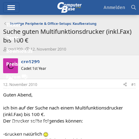
Hauptmenü
Anmelden
Sonstige Peripherie & Office-Setups: Kaufberatung
Ticker
Suche guten Multifunktionsdrucker (inkl.Fax)
Tests
bis 100 €
E
E
cro1290
12. November 2010
Downloads
r
r
s
s
cro1290
C
Preisvergleich
t
t
Cadet 1st Year
e
e
l
l
Forum
l
l
12. November 2010
#1
e
t
Aktuelles
r
a
Guten Abend,
m
Empfohlene Inhalte
ich bin auf der Suche nach einem Multifunktionsdrucker
Neue Beiträge
(inkl.Fax) bis 100 €.
Der Drucker sollte folgendes können:
Neueste Aktivitäten
Leserartikel
-drucken natürlich