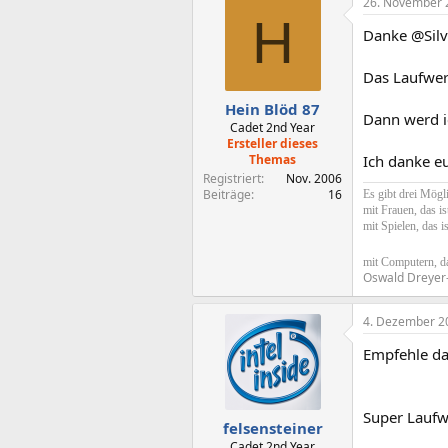
26. November 
H
Danke @Silv
Das Laufwer
Hein Blöd 87
Dann werd i
Cadet 2nd Year
Ersteller dieses
Themas
Ich danke eu
Registriert
Nov. 2006
Beiträge
16
Es gibt drei Mögli
mit Frauen, das i
mit Spielen, das i
mit Computern, da
Oswald Dreyer
4. Dezember 2
Empfehle da
Super Laufw
felsensteiner
Cadet 2nd Year