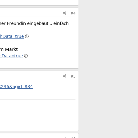
#4
ner Freundin eingebaut... einfach
chData=true
dem Markt
hData=true
#5
=8236&agid=834