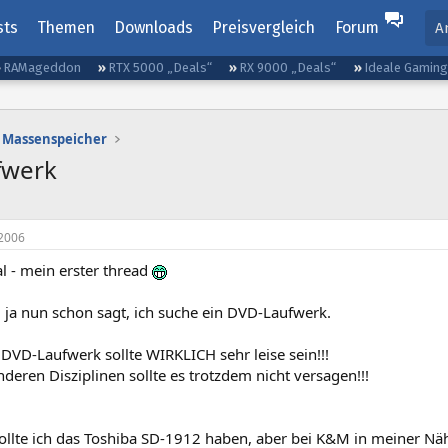
sts
Themen
Downloads
Preisvergleich
Forum
A
RAMageddon
RTX 5000 „Deals“
RX 9000 „Deals“
Ideale Gamin
Massenspeicher
fwerk
2006
l - mein erster thread
l ja nun schon sagt, ich suche ein DVD-Laufwerk.
DVD-Laufwerk sollte WIRKLICH sehr leise sein!!!
anderen Disziplinen sollte es trotzdem nicht versagen!!!
ollte ich das Toshiba SD-1912 haben, aber bei K&M in meiner Nähe