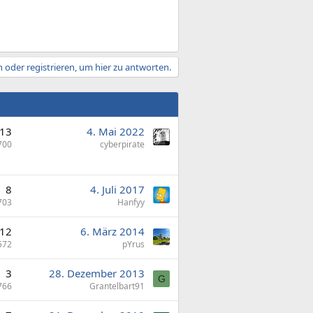
 oder registrieren, um hier zu antworten.
13
4. Mai 2022
700
cyberpirate
8
4. Juli 2017
703
Hanfyy
12
6. März 2014
572
pYrus
3
28. Dezember 2013
G
766
Grantelbart91