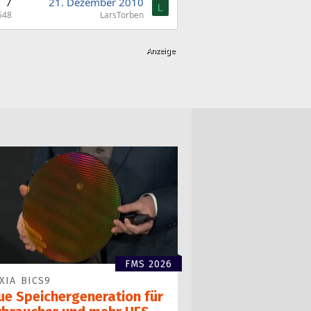
7
21. Dezember 2010
L
548
LarsTorben
FMS 2026
XIA BICS9
ue Speichergen­eration für