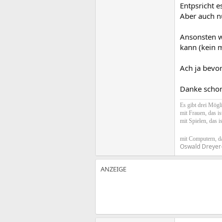
Entpsricht 
Aber auch nu
Ansonsten wä
kann (kein 
Ach ja bevo
Danke schon
Es gibt drei Mögli
mit Frauen, das i
mit Spielen, das i
mit Computern, da
Oswald Dreyer