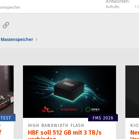
Antworten
Aufrufe
1.
senspeicher
sApp
E-Mail
Link
Massenspeicher
TEST
FMS 2026
0
HIGH BANDWIDTH FLASH
KIO
f
HBF soll 512 GB mit 3 TB/s
Ne