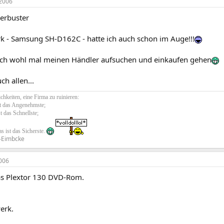
2006
erbuster
k - Samsung SH-D162C - hatte ich auch schon im Auge!!!
ch wohl mal meinen Händler aufsuchen und einkaufen gehen
ch allen...
chkeiten, eine Firma zu ruinieren:
st das Angenehmste;
st das Schnellste;
s ist das Sicherste.
-Eimbcke
006
s Plextor 130 DVD-Rom.
erk.