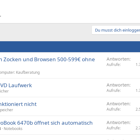
r
Du musst dich einloggen
um Zocken und Browsen 500-599€ ohne
Antworten
Aufrufe
1.
omputer: Kaufberatung
DVD Laufwerk
Antworten
Aufrufe
1.
icher
tioniert nicht
Antworten
Aufrufe
2.
peicher
oBook 6470b öffnet sich automatisch
Antworten
Aufrufe
2.
3
Notebooks