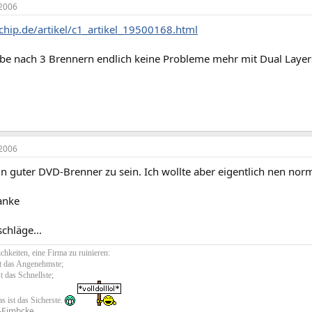
2006
chip.de/artikel/c1_artikel_19500168.html
abe nach 3 Brennern endlich keine Probleme mehr mit Dual Layers
2006
in guter DVD-Brenner zu sein. Ich wollte aber eigentlich nen no
anke
chläge...
chkeiten, eine Firma zu ruinieren:
st das Angenehmste;
st das Schnellste;
s ist das Sicherste.
-Eimbcke