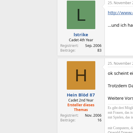
25. November 
L
http://www.
...und ich h
lstrike
Cadet 4th Year
Registriert
Sep. 2006
Beiträge
83
25. November 
H
ok scheint e
Trotzdem D
Hein Blöd 87
Weitere Vors
Cadet 2nd Year
Ersteller dieses
Es gibt drei Mögli
Themas
mit Frauen, das i
Registriert
Nov. 2006
mit Spielen, das i
Beiträge
16
mit Computern, da
Oswald Dreyer