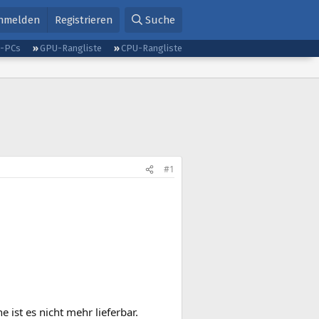
nmelden
Registrieren
Suche
g-PCs
GPU-Rangliste
CPU-Rangliste
#1
 ist es nicht mehr lieferbar.