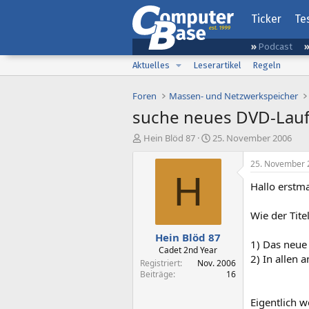
Ticker
Te
Podcast
Aktuelles
Leserartikel
Regeln
Foren
Massen- und Netzwerkspeicher
suche neues DVD-Lau
E
E
Hein Blöd 87
25. November 2006
r
r
s
s
25. November 
t
t
H
Hallo erstma
e
e
l
l
l
l
Wie der Tite
e
t
Hein Blöd 87
r
a
1) Das neue 
m
Cadet 2nd Year
2) In allen 
Registriert
Nov. 2006
Beiträge
16
Eigentlich w