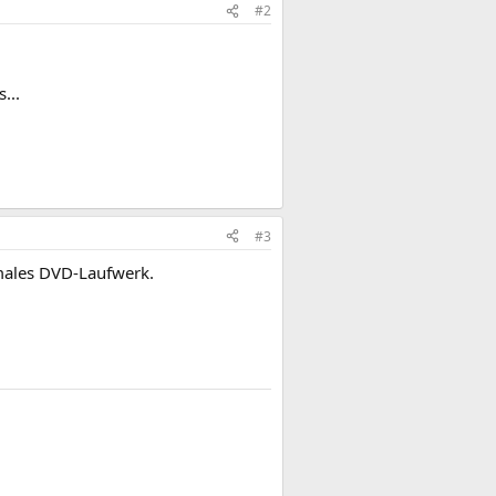
#2
...
#3
rmales DVD-Laufwerk.