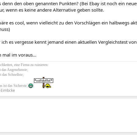
es denn den oben genannten Punkten? (Bei Ebay ist noch ein ne
r, wenn es keine andere Alternative geben sollte.
re es cool, wenn vielleicht zu den Vorschlägen ein halbwegs akt
muss)
r ich es vergesse kennt jemand einen aktuellen Vergleichstest v
 mal im voraus...
chkeiten, eine Firma zu ruinieren:
st das Angenehmste;
st das Schnellste;
s ist das Sicherste.
-Eimbcke