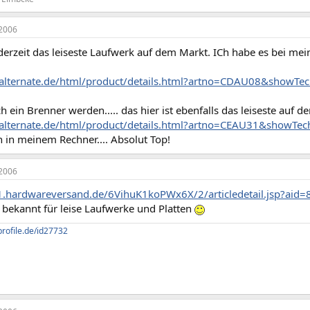
2006
 derzeit das leiseste Laufwerk auf dem Markt. ICh habe es bei mei
alternate.de/html/product/details.html?artno=CDAU08&showTe
ch ein Brenner werden..... das hier ist ebenfalls das leiseste auf 
alternate.de/html/product/details.html?artno=CEAU31&showTec
 in meinem Rechner.... Absolut Top!
2006
.hardwareversand.de/6VihuK1koPWx6X/2/articledetail.jsp?aid
 bekannt für leise Laufwerke und Platten
profile.de/id27732