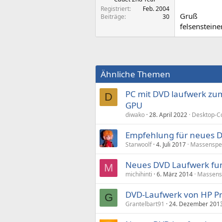
Registriert
Feb. 2004
Gruß
Beiträge
30
felsensteine
Ähnliche Themen
PC mit DVD laufwerk z
D
GPU
diwako
28. April 2022
Desktop-C
Empfehlung für neues 
Starwoolf
4. Juli 2017
Massenspe
Neues DVD Laufwerk funk
M
michihinti
6. März 2014
Massens
DVD-Laufwerk von HP Pr
G
Grantelbart91
24. Dezember 201