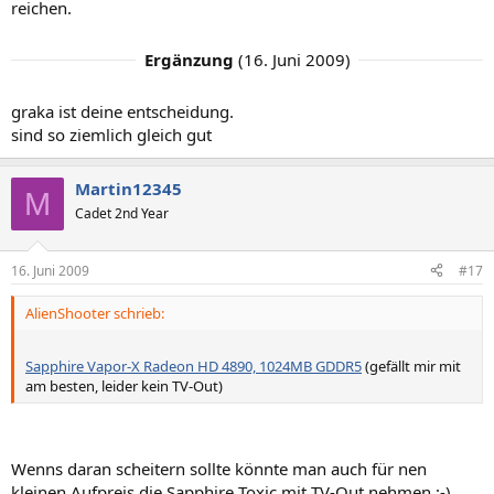
reichen.
Ergänzung
(
16. Juni 2009
)
graka ist deine entscheidung.
sind so ziemlich gleich gut
Martin12345
M
Cadet 2nd Year
16. Juni 2009
#17
AlienShooter schrieb:
Sapphire Vapor-X Radeon HD 4890, 1024MB GDDR5
(gefällt mir mit
am besten, leider kein TV-Out)
Wenns daran scheitern sollte könnte man auch für nen
kleinen Aufpreis die Sapphire Toxic mit TV-Out nehmen ;-)