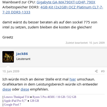
Mainboard zur CPU:
Gigabyte GA-MA790XT-UD4P, 790X
Arbeitsspeicher DDR3:
4GB-Kit (2x2GB) OCZ Platinum CL7-7-
7-20 DDR3-1333
damit wärst du besser beraten als auf den sockel 775 von
intel zu setzen, zudem bleiben die kosten die gleichen!
Greetz
Zuletzt bearbeitet:
10. Juni 2009
jack86
Lieutenant
10. Juni 2009
#9
Ich würde mich an deiner Stelle erst mal
hier
umschaun.
Grafikkarten in dem Leistungsbereich würde ich entweder
diese
oder
diese
empfehlen.
||
Lenovo Thinkpad T14
●
Ryzen 5 Pro 4650U
/
16 GB
/
512 GB
||
Apple iPad Pro 9,7"
●
128 GB
||
Google Pixel 7