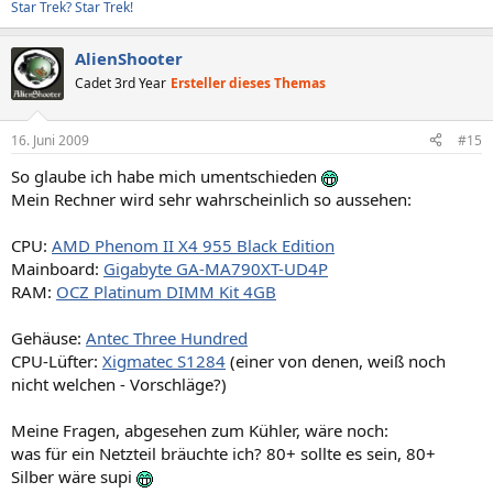
Star Trek? Star Trek!
AlienShooter
Cadet 3rd Year
Ersteller dieses Themas
16. Juni 2009
#15
So glaube ich habe mich umentschieden
Mein Rechner wird sehr wahrscheinlich so aussehen:
CPU:
AMD Phenom II X4 955 Black Edition
Mainboard:
Gigabyte GA-MA790XT-UD4P
RAM:
OCZ Platinum DIMM Kit 4GB
Gehäuse:
Antec Three Hundred
CPU-Lüfter:
Xigmatec S1284
(einer von denen, weiß noch
nicht welchen - Vorschläge?)
Meine Fragen, abgesehen zum Kühler, wäre noch:
was für ein Netzteil bräuchte ich? 80+ sollte es sein, 80+
Silber wäre supi