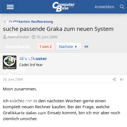
Hauptmenü
Anmelden
Grafikkarten: Kaufberatung
Ticker
suche passende Graka zum neuen System
Tests
E
E
AlienShooter
10. Juni 2009
r
r
Letzte
Downloads
1 von 2
Nächste
s
s
t
t
e
e
AlienShooter
Preisvergleich
l
l
Cadet 3rd Year
l
l
Forum
e
t
r
a
10. Juni 2009
#1
Aktuelles
m
Moin zusammen,
Empfohlene Inhalte
ich möchte mir in den nächsten Wochen gerne einen
Neue Beiträge
komplett neuen Rechner kaufen. Bei der Frage, welche
Neueste Aktivitäten
Grafikkarte dabei zum Einsatz kommt, bin ich mir aber noch
ziemlich unsicher.
Leserartikel