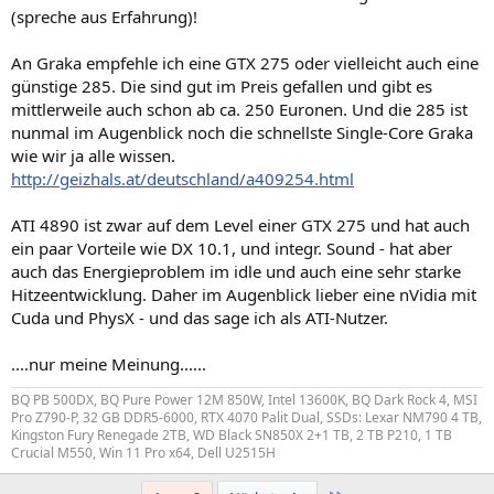
(spreche aus Erfahrung)!
An Graka empfehle ich eine GTX 275 oder vielleicht auch eine
günstige 285. Die sind gut im Preis gefallen und gibt es
mittlerweile auch schon ab ca. 250 Euronen. Und die 285 ist
nunmal im Augenblick noch die schnellste Single-Core Graka
wie wir ja alle wissen.
http://geizhals.at/deutschland/a409254.html
ATI 4890 ist zwar auf dem Level einer GTX 275 und hat auch
ein paar Vorteile wie DX 10.1, und integr. Sound - hat aber
auch das Energieproblem im idle und auch eine sehr starke
Hitzeentwicklung. Daher im Augenblick lieber eine nVidia mit
Cuda und PhysX - und das sage ich als ATI-Nutzer.
....nur meine Meinung......
BQ PB 500DX, BQ Pure Power 12M 850W, Intel 13600K, BQ Dark Rock 4, MSI
Pro Z790-P, 32 GB DDR5-6000, RTX 4070 Palit Dual, SSDs: Lexar NM790 4 TB,
Kingston Fury Renegade 2TB, WD Black SN850X 2+1 TB, 2 TB P210, 1 TB
Crucial M550, Win 11 Pro x64, Dell U2515H