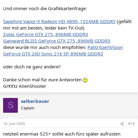
Und immer noch die Grafikkartenfrage:
Sapphire Vapor-X Radeon HD 4890, 1024MB GDDR5
(gefällt
mir mit am besten, leider kein TV-Out)
Zotac GeForce GTX 275, 896MB GDDR3
Gainward BLISS GeForce GTX 275, 896MB GDDR3
diese wurde mir auch noch empfohlen:
Palit/XpertVision
GeForce GTX 260 Sonic 216 SP, 896MB GDDR3
oder doch ne ganz andere?
Danke schon mal für eure Antworten
Gr€€tz AlienShooter
selberbauer
S
Captain
16. Juni 2009
#16
netzteil enermax 525+ sollte auch fürs später aufrüsten