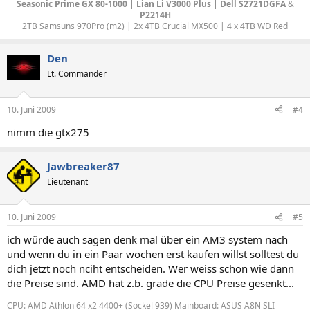
Seasonic Prime GX 80-1000 | Lian Li V3000 Plus
|
Dell S2721DGFA
&
P2214H
2TB Samsuns 970Pro (m2) | 2x 4TB Crucial MX500 | 4 x 4TB WD Red​
Den
Lt. Commander
10. Juni 2009
#4
nimm die gtx275
Jawbreaker87
Lieutenant
10. Juni 2009
#5
ich würde auch sagen denk mal über ein AM3 system nach
und wenn du in ein Paar wochen erst kaufen willst solltest du
dich jetzt noch nciht entscheiden. Wer weiss schon wie dann
die Preise sind. AMD hat z.b. grade die CPU Preise gesenkt...
CPU: AMD Athlon 64 x2 4400+ (Sockel 939) Mainboard: ASUS A8N SLI