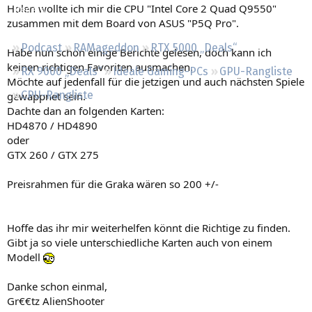
Holen wollte ich mir die CPU "Intel Core 2 Quad Q9550"
Regeln
zusammen mit dem Board von ASUS "P5Q Pro".
Podcast
RAMageddon
RTX 5000 „Deals“
Habe nun schon einige Berichte gelesen, doch kann ich
keinen richtigen Favoriten ausmachen.
RX 9000 „Deals“
Ideale Gaming-PCs
GPU-Rangliste
Möchte auf jedenfall für die jetzigen und auch nächsten Spiele
CPU-Rangliste
gewappnet sein.
Dachte dan an folgenden Karten:
HD4870 / HD4890
oder
GTX 260 / GTX 275
Preisrahmen für die Graka wären so 200 +/-
Hoffe das ihr mir weiterhelfen könnt die Richtige zu finden.
Gibt ja so viele unterschiedliche Karten auch von einem
Modell
Danke schon einmal,
Gr€€tz AlienShooter