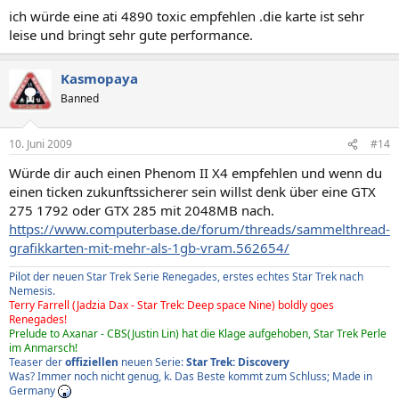
ich würde eine ati 4890 toxic empfehlen .die karte ist sehr
leise und bringt sehr gute performance.
Kasmopaya
Banned
10. Juni 2009
#14
Würde dir auch einen Phenom II X4 empfehlen und wenn du
einen ticken zukunftssicherer sein willst denk über eine GTX
275 1792 oder GTX 285 mit 2048MB nach.
https://www.computerbase.de/forum/threads/sammelthread-
grafikkarten-mit-mehr-als-1gb-vram.562654/
Pilot der neuen Star Trek Serie Renegades, erstes echtes Star Trek nach
Nemesis.
Terry Farrell (Jadzia Dax - Star Trek: Deep space Nine) boldly goes
Renegades!
Prelude to Axanar - CBS(Justin Lin) hat die Klage aufgehoben, Star Trek Perle
im Anmarsch!
Teaser der
offiziellen
neuen Serie:
Star Trek: Discovery
Was? Immer noch nicht genug, k. Das Beste kommt zum Schluss; Made in
Germany