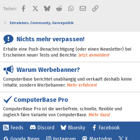
Facebook
X (Twitter)
Bluesky
Reddit
WhatsApp
E-Mail
Link
Teilen:
Extraleben, Community, Genrepolitik
Nichts mehr verpassen!
Erhalte eine Push-Benachrichtigung (oder einen Newsletter) bei
Erscheinen neuer Tests und Berichte:
Jetzt anmelden!
Warum Werbebanner?
ComputerBase berichtet unabhängig und verkauft deshalb keine
Inhalte, sondern Werbebanner.
Mehr erfahren!
ComputerBase Pro
ComputerBase Pro ist die werbefreie, schnelle, flexible und
zugleich faire Variante von ComputerBase.
Mehr dazu!
Feeds
Discord
Bluesky
Facebook
Google News
Instagram
Mastodon
X