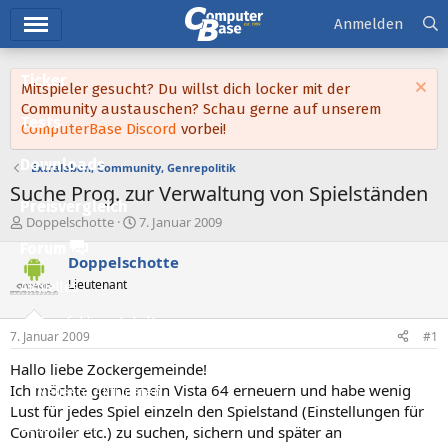
Hauptmenü
Anmelden
Ticker
Mitspieler gesucht? Du willst dich locker mit der
Community austauschen? Schau gerne auf unserem
Tests
ComputerBase Discord
vorbei!
Downloads
Extraleben, Community, Genrepolitik
Suche Prog. zur Verwaltung von Spielständen
Preisvergleich
E
E
Doppelschotte
7. Januar 2009
r
r
Forum
s
s
Doppelschotte
t
t
Lieutenant
Aktuelles
e
e
l
l
Empfohlene Inhalte
l
l
7. Januar 2009
#1
e
t
Neue Beiträge
r
a
Hallo liebe Zockergemeinde!
m
Ich möchte gerne mein Vista 64 erneuern und habe wenig
Neueste Aktivitäten
Lust für jedes Spiel einzeln den Spielstand (Einstellungen für
Leserartikel
Controller etc.) zu suchen, sichern und später an