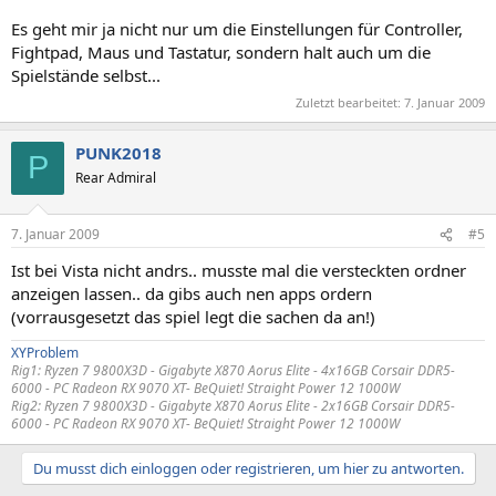
Es geht mir ja nicht nur um die Einstellungen für Controller,
Fightpad, Maus und Tastatur, sondern halt auch um die
Spielstände selbst...
Zuletzt bearbeitet:
7. Januar 2009
PUNK2018
P
Rear Admiral
7. Januar 2009
#5
Ist bei Vista nicht andrs.. musste mal die versteckten ordner
anzeigen lassen.. da gibs auch nen apps ordern
(vorrausgesetzt das spiel legt die sachen da an!)
XYProblem
Rig1:
Ryzen 7 9800X3D - Gigabyte X870 Aorus Elite - 4x16GB Corsair DDR5-
6000 -
PC Radeon RX 9070 XT
- BeQuiet! Straight Power 12 1000W
Rig2:
Ryzen 7 9800X3D - Gigabyte X870 Aorus Elite - 2x16GB Corsair DDR5-
6000 -
PC Radeon RX 9070 XT
- BeQuiet! Straight Power 12 1000W
Du musst dich einloggen oder registrieren, um hier zu antworten.