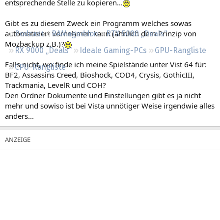
entsprechende Stelle zu kopieren...
Regeln
Gibt es zu diesem Zweck ein Programm welches sowas
automatisiert vornehmen kann (ähnlich dem Prinzip von
Podcast
RAMageddon
RTX 5000 „Deals“
Mozbackup z.B.)?
RX 9000 „Deals“
Ideale Gaming-PCs
GPU-Rangliste
Falls nicht, wo finde ich meine Spielstände unter Vist 64 für:
CPU-Rangliste
BF2, Assassins Creed, Bioshock, COD4, Crysis, GothicIII,
Trackmania, LevelR und COH?
Den Ordner Dokumente und Einstellungen gibt es ja nicht
mehr und sowiso ist bei Vista unnötiger Weise irgendwie alles
anders...