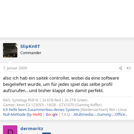
SlipKn0T
Commander
7. Januar 2009
#2
also ich hab ein saitek controller, wobei da eine software
beigeliefert wurde, um für jedes spiel das selbe profil
aufzurufen...und bisher klappt des damit perfekt.
NAS: Synology RS816 | 2x 6TB Red | 2x 2TB Green
Gamer: Xeon E3-1230V3 - 16GB - GTX1070 (Gaming Koffer)
Ich helfe beim Zusammenbau deines Systems
[Niedersachsen] Win / Linux
Null-Methode [by
HisN
]
|
G
o
o
g
l
e
| F.A.Q.:
.:Multimedia:.
:
.:Gaming:.
:
.:Office:.
dermoritz
D