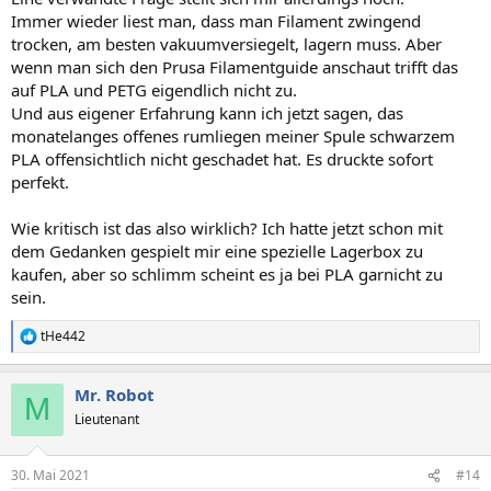
Immer wieder liest man, dass man Filament zwingend
trocken, am besten vakuumversiegelt, lagern muss. Aber
wenn man sich den Prusa Filamentguide anschaut trifft das
auf PLA und PETG eigendlich nicht zu.
Und aus eigener Erfahrung kann ich jetzt sagen, das
monatelanges offenes rumliegen meiner Spule schwarzem
PLA offensichtlich nicht geschadet hat. Es druckte sofort
perfekt.
Wie kritisch ist das also wirklich? Ich hatte jetzt schon mit
dem Gedanken gespielt mir eine spezielle Lagerbox zu
kaufen, aber so schlimm scheint es ja bei PLA garnicht zu
sein.
tHe442
R
e
a
Mr. Robot
k
M
t
Lieutenant
i
o
n
30. Mai 2021
#14
e