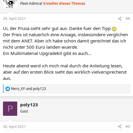
Fleet Admiral
Ersteller dieses Themas
29. April 2021
#8
Ui, der Prusa sieht sehr gut aus. Danke fuer den Tipp
Der Preis ist natuerlich eine Ansage, insbesondere verglichen
mit dem ANET. Aber ich habe schon damit gerechnet das ich
nicht unter 500 Euro landen wuerde.
Ein Multimaterial Upgradekit gibt es auch...
Heute abend werd ich mich mal durch die Anleitung lesen,
aber auf den ersten Blick sieht das wirklich vielversprechend
aus.
Nero_XY
und
poly123
R
e
a
poly123
k
P
t
Gast
i
o
n
30. April 2021
#9
e