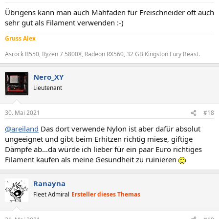
n
Übrigens kann man auch Mähfaden für Freischneider oft auch
:
sehr gut als Filament verwenden :-)
Gruss Alex
Asrock B550, Ryzen 7 5800X, Radeon RX560, 32 GB Kingston Fury Beast.
Nero_XY
Lieutenant
30. Mai 2021
#18
@areiland
Das dort verwende Nylon ist aber dafür absolut
ungeeignet und gibt beim Erhitzen richtig miese, giftige
Dämpfe ab...da würde ich lieber für ein paar Euro richtiges
Filament kaufen als meine Gesundheit zu ruinieren
Ranayna
Fleet Admiral
Ersteller dieses Themas