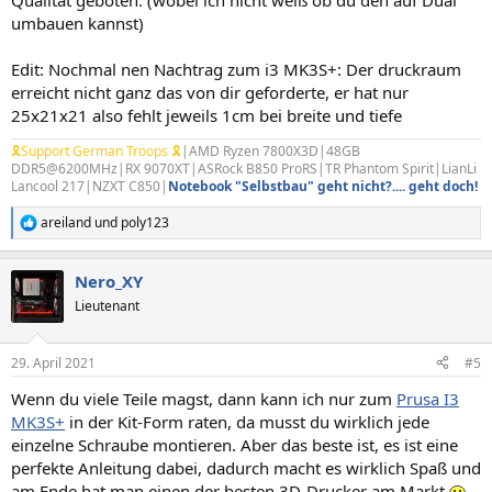
Qualität geboten. (wobei ich nicht weiß ob du den auf Dual
umbauen kannst)
Edit: Nochmal nen Nachtrag zum i3 MK3S+: Der druckraum
erreicht nicht ganz das von dir geforderte, er hat nur
25x21x21 also fehlt jeweils 1cm bei breite und tiefe
🎗Support German Troops 🎗
|AMD Ryzen 7800X3D|48GB
DDR5@6200MHz|RX 9070XT|ASRock B850 ProRS|TR Phantom Spirit|LianLi
Lancool 217|NZXT C850|
Notebook "Selbstbau" geht nicht?.... geht doch!
areiland
und
poly123
R
e
a
Nero_XY
k
t
Lieutenant
i
o
n
29. April 2021
#5
e
n
Wenn du viele Teile magst, dann kann ich nur zum
Prusa I3
:
MK3S+
in der Kit-Form raten, da musst du wirklich jede
einzelne Schraube montieren. Aber das beste ist, es ist eine
perfekte Anleitung dabei, dadurch macht es wirklich Spaß und
am Ende hat man einen der besten 3D-Drucker am Markt