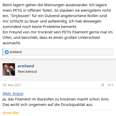
n
Beim lagern gehen die Meinungen auseinander. Ich lagere
:
mein PETG in offenen Tüten. So stauben sie wenigstens nicht
ein. "Dryboxen" für ein Dutzend angebrochene Rollen sind
mir schlicht zu teuer und aufwendig. Ich hab deswegen
zumindest noch keine Probleme bemerkt.
Ein Freund von mir trocknet sein PETG Filament gerne mal im
Ofen, und berichtet, dass es einen großen Unterschied
ausmacht.
areiland
R
e
a
areiland
k
t
Fleet Admiral
i
o
n
30. Mai 2021
#15
e
n
@Mr. Robot
:
Ja, das Filament im Backofen zu trocknen macht schon Sinn.
Das wirkt sich ungemein auf die Druckqualität aus.
Gruss Alex