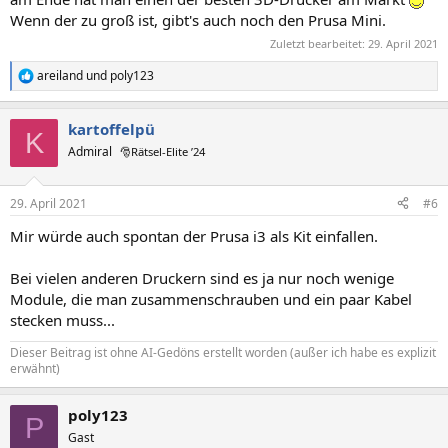
Wenn der zu groß ist, gibt's auch noch den Prusa Mini.
Zuletzt bearbeitet:
29. April 2021
areiland
und
poly123
R
e
a
kartoffelpü
k
K
t
Admiral
🎅Rätsel-Elite ’24
i
o
n
29. April 2021
#6
e
n
Mir würde auch spontan der Prusa i3 als Kit einfallen.
:
Bei vielen anderen Druckern sind es ja nur noch wenige
Module, die man zusammenschrauben und ein paar Kabel
stecken muss...
Dieser Beitrag ist ohne AI-Gedöns erstellt worden (außer ich habe es explizit
erwähnt)
poly123
P
Gast