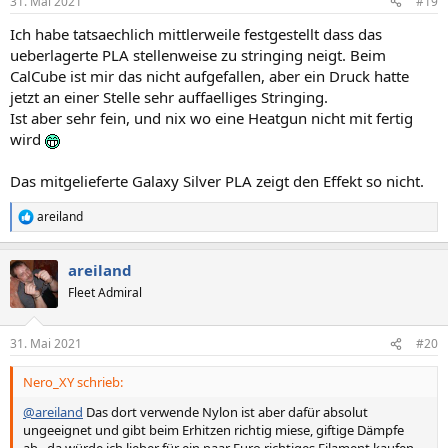
31. Mai 2021
#19
Ich habe tatsaechlich mittlerweile festgestellt dass das
ueberlagerte PLA stellenweise zu stringing neigt. Beim
CalCube ist mir das nicht aufgefallen, aber ein Druck hatte
jetzt an einer Stelle sehr auffaelliges Stringing.
Ist aber sehr fein, und nix wo eine Heatgun nicht mit fertig
wird
Das mitgelieferte Galaxy Silver PLA zeigt den Effekt so nicht.
areiland
R
e
a
areiland
k
t
Fleet Admiral
i
o
n
31. Mai 2021
#20
e
n
Nero_XY schrieb:
:
@areiland
Das dort verwende Nylon ist aber dafür absolut
ungeeignet und gibt beim Erhitzen richtig miese, giftige Dämpfe