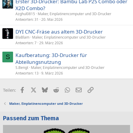
Erster 3D-Drucker: Bambu Lab P2S Combo oder
X2D Combo?
Azghul0815
Maker, Einplatinencomputer und 3D-Drucker
Antworten
31
20. Mai 2026
DYI CNC-Fräse aus altem 3D-Drucker
BlaBlam
Maker, Einplatinencomputer und 3D-Drucker
Antworten
7
29. März 2026
Kaufberatung: 3D-Drucker für
S
Abteilungsnutzung
S.Bengt
Maker, Einplatinencomputer und 3D-Drucker
Antworten
13
9. März 2026
Facebook
X (Twitter)
Bluesky
Reddit
WhatsApp
E-Mail
Link
Teilen:
Maker, Einplatinencomputer und 3D-Drucker
Passend zum Thema