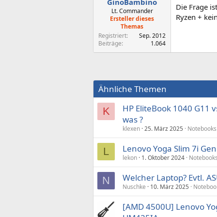
GinoBambino
Die Frage is
Lt. Commander
Ryzen + kei
Ersteller dieses
Themas
Registriert
Sep. 2012
Beiträge
1.064
Ähnliche Themen
HP EliteBook 1040 G11 v
K
was ?
klexen
25. März 2025
Notebooks
Lenovo Yoga Slim 7i Gen
L
lekon
1. Oktober 2024
Notebooks
Welcher Laptop? Evtl. 
N
Nuschke
10. März 2025
Noteboo
[AMD 4500U] Lenovo Yog