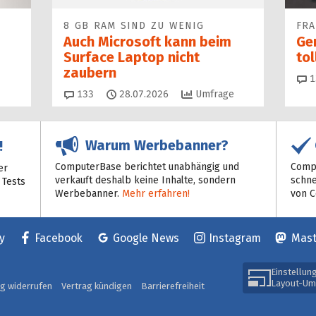
8 GB RAM SIND ZU WENIG
FR
Auch Microsoft kann beim
Ge
Surface Laptop nicht
to
zaubern
1
Kommentare
133
28.07.2026
Umfrage
Warum Werbebanner?
!
ComputerBase berichtet unabhängig und
Compu
er
verkauft deshalb keine Inhalte, sondern
schne
 Tests
Werbebanner.
Mehr erfahren!
von 
y
Facebook
Google News
Instagram
Mas
Einstellun
Layout-Um
ag widerrufen
Vertrag kündigen
Barrierefreiheit