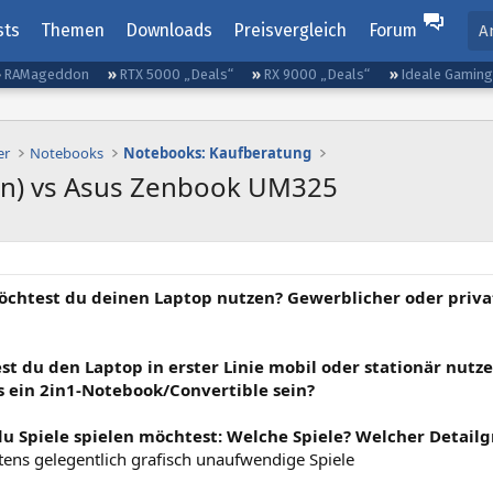
sts
Themen
Downloads
Preisvergleich
Forum
A
RAMageddon
RTX 5000 „Deals“
RX 9000 „Deals“
Ideale Gamin
er
Notebooks
Notebooks: Kaufberatung
zen) vs Asus Zenbook UM325
öchtest du deinen Laptop nutzen? Gewerblicher oder privat
st du den Laptop in erster Linie mobil oder stationär nutz
es ein 2in1-Notebook/Convertible sein?
du Spiele spielen möchtest: Welche Spiele? Welcher Detailg
tens gelegentlich grafisch unaufwendige Spiele