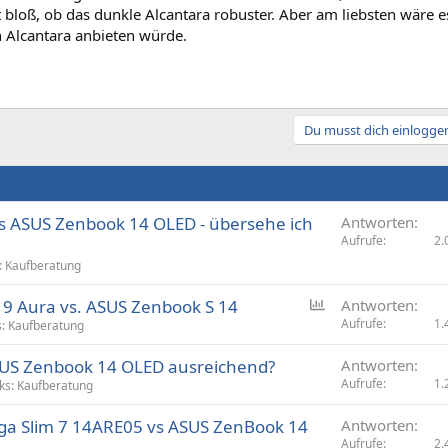
t bloß, ob das dunkle Alcantara robuster. Aber am liebsten wäre e
n Alcantara anbieten würde.
Du musst dich einloggen
s ASUS Zenbook 14 OLED - übersehe ich
Antworten
Aufrufe
2.
: Kaufberatung
U
 9 Aura vs. ASUS Zenbook S 14
Antworten
m
Aufrufe
1.
: Kaufberatung
f
ASUS Zenbook 14 OLED ausreichend?
Antworten
r
Aufrufe
1.
ks: Kaufberatung
a
g
a Slim 7 14ARE05 vs ASUS ZenBook 14
Antworten
e
Aufrufe
2.