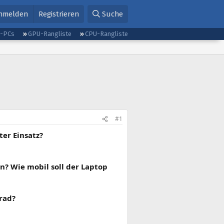
nmelden
Registrieren
Suche
g-PCs
GPU-Rangliste
CPU-Rangliste
#1
er Einsatz?
en? Wie mobil soll der Laptop
rad?