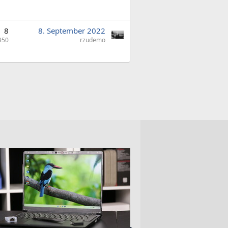
8
8. September 2022
950
rzudemo