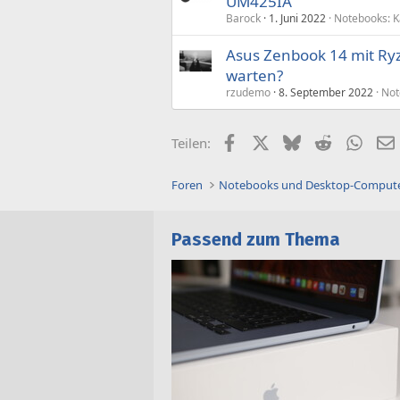
UM425IA
Barock
1. Juni 2022
Notebooks: 
Asus Zenbook 14 mit Ry
warten?
rzudemo
8. September 2022
Not
Facebook
X (Twitter)
Bluesky
Reddit
What
Teilen:
Foren
Notebooks und Desktop-Comput
Passend zum Thema