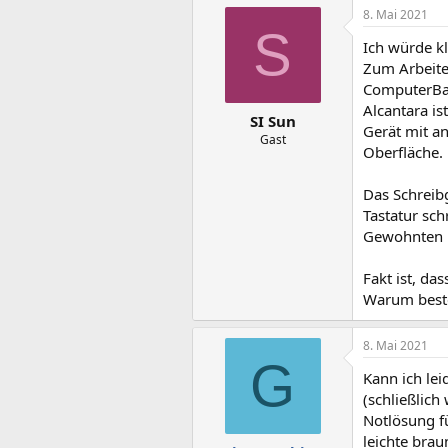
8. Mai 2021
S
Ich würde kl
Zum Arbeite
ComputerBas
Alcantara i
SI Sun
Gerät mit an
Gast
Oberfläche.
Das Schreib
Tastatur sc
Gewohnten b
Fakt ist, da
Warum bestel
8. Mai 2021
G
Kann ich le
(schließlich
Notlösung f
leichte brau