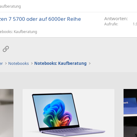
Kaufberatung
zen 7 5700 oder auf 6000er Reihe
Antworten
Aufrufe
1.
ebooks: Kaufberatung
sApp
E-Mail
Link
er
Notebooks
Notebooks: Kaufberatung