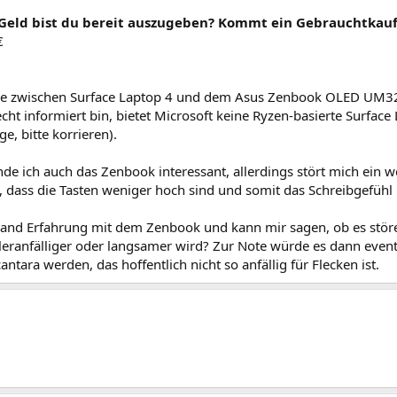
l Geld bist du bereit auszugeben? Kommt ein Gebrauchtkauf
€
e zwischen Surface Laptop 4 und dem Asus Zenbook OLED UM325
echt informiert bin, bietet Microsoft keine Ryzen-basierte Surfa
ege, bitte korrieren).
inde ich auch das Zenbook interessant, allerdings stört mich ein 
, dass die Tasten weniger hoch sind und somit das Schreibgefühl
mand Erfahrung mit dem Zenbook und kann mir sagen, ob es störe
leranfälliger oder langsamer wird? Zur Note würde es dann event
ntara werden, das hoffentlich nicht so anfällig für Flecken ist.