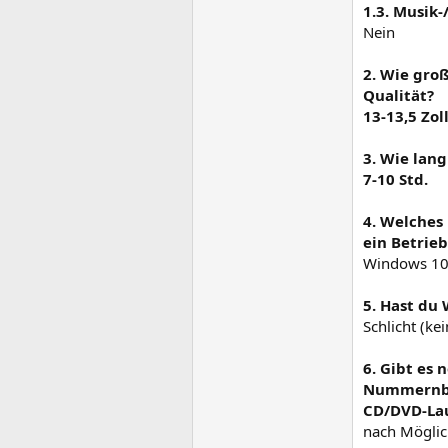
1.3. Musik
Nein
2. Wie gro
Qualität?
13-13,5 Zol
3. Wie lang
7-10 Std.
4. Welches
ein Betrie
Windows 1
5. Hast du
Schlicht (ke
6. Gibt es
Nummernblo
CD/DVD-Lau
nach Möglic