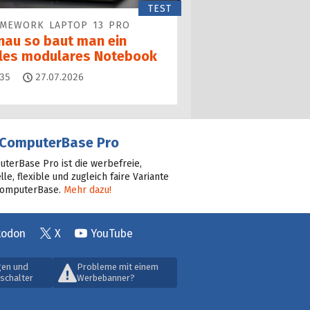
TEST
AMEWORK LAPTOP 13 PRO
nau so baut man ein
lles modulares Notebook
Kommentare
35
27.07.2026
ComputerBase Pro
terBase Pro ist die werbefreie,
lle, flexible und zugleich faire Variante
ComputerBase.
Mehr dazu!
todon
X
YouTube
gen und
Probleme mit einem
schalter
Werbebanner?