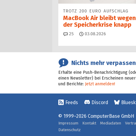
TROTZ 200 EURO AUFSCHLAG
MacBook Air bleibt wegen
der Speicherkrise knapp
Kommentare
25
03.08.2026
Nichts mehr verpassen
Erhalte eine Push-Benachrichtigung (od
einen Newsletter) bei Erscheinen neuer
und Berichte:
Jetzt anmelden!
Feeds
Discord
Bluesk
© 1999–2026 ComputerBase GmbH
Impressum
Kontakt
Mediadaten
Vertr
Datenschutz