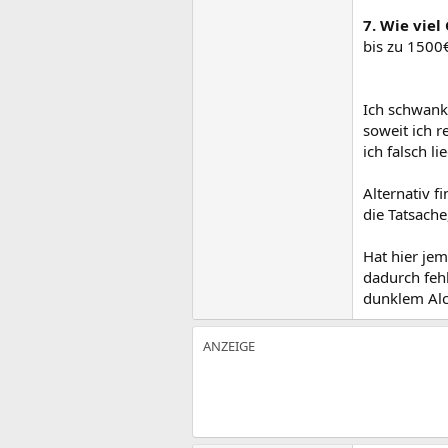
7. Wie vie
bis zu 1500
Ich schwank
soweit ich r
ich falsch li
Alternativ f
die Tatsache
Hat hier je
dadurch feh
dunklem Alca