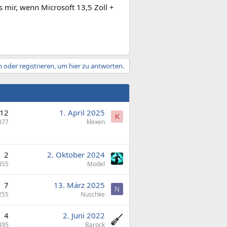
s mir, wenn Microsoft 13,5 Zoll +
 oder registrieren, um hier zu antworten.
12
1. April 2025
K
077
klexen
2
2. Oktober 2024
455
Model
7
13. März 2025
N
255
Nuschke
4
2. Juni 2022
495
Barock