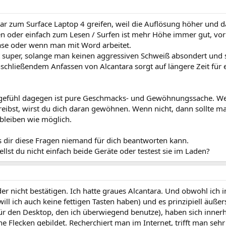
ar zum Surface Laptop 4 greifen, weil die Auflösung höher und da
n oder einfach zum Lesen / Surfen ist mehr Höhe immer gut, vor 
e oder wenn man mit Word arbeitet.
st super, solange man keinen aggressiven Schweiß absondert und 
schließendem Anfassen von Alcantara sorgt auf längere Zeit für e
gefühl dagegen ist pure Geschmacks- und Gewöhnungssache. W
hreibst, wirst du dich daran gewöhnen. Wenn nicht, dann sollte 
leiben wie möglich.
ss dir diese Fragen niemand für dich beantworten kann.
lst du nicht einfach beide Geräte oder testest sie im Laden?
ider nicht bestätigen. Ich hatte graues Alcantara. Und obwohl ic
 will ich auch keine fettigen Tasten haben) und es prinzipiell äußer
ür den Desktop, den ich überwiegend benutze), haben sich innerh
ne Flecken gebildet. Recherchiert man im Internet, trifft man sehr