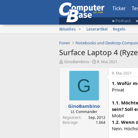
Ticker
Te
Podcast
Aktuelles
Leserartikel
Regeln
Foren
Notebooks und Desktop-Comput
Surface Laptop 4 (Ry
E
E
GinoBambino
8. Mai 2021
r
r
s
s
8. Mai 2021
t
t
G
1. Wofür m
e
e
l
l
Privat
l
l
e
t
1.1. Möchte
GinoBambino
r
a
sein? Soll 
m
Lt. Commander
Mobil
Registriert
Sep. 2012
1.2. Wenn 
Beiträge
1.064
Nein. Höchs