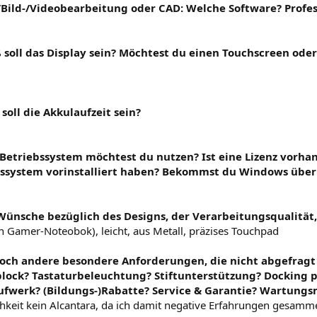
-/Bild-/Videobearbeitung oder CAD: Welche Software? Profe
ß soll das Display sein? Möchtest du einen Touchscreen ode
l
 soll die Akkulaufzeit sein?
 Betriebssystem möchtest du nutzen? Ist eine Lizenz vorha
bssystem vorinstalliert haben? Bekommst du Windows über 
0
 Wünsche bezüglich des Designs, der Verarbeitungsqualität,
in Gamer-Noteobok), leicht, aus Metall, präzises Touchpad
 noch andere besondere Anforderungen, die nicht abgefrag
ck? Tastaturbeleuchtung? Stiftunterstützung? Docking p
fwerk? (Bildungs-)Rabatte? Service & Garantie? Wartungs
hkeit kein Alcantara, da ich damit negative Erfahrungen gesam