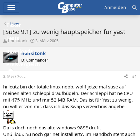
Hauptmenü
Anmelden
Linux
Ticker
[SuSe 9.1] zu wenig hauptspeicher für yast
Tests
E
E
honkitonk
3. März 2005
r
r
Downloads
s
s
honkitonk
t
t
Lt. Commander
e
e
Preisvergleich
l
l
l
l
3. März 2005
#1
Forum
e
t
r
a
hi leutz bin der totale linux noob. wollt jetze mal suse auf
Aktuelles
m
meinen alten schleppi draufbügeln. Der Schleppi hat ne CPU
mit 475 MHz und nur 52 MB RAM. Das ist für Yast zu wenig.
Empfohlene Inhalte
nu will er von mir, dass ich das Swap verzeichnis angebe.
Neue Beiträge
Neueste Aktivitäten
Da is doch noch das alte windows 98SE druff.
Und linux nu noch gar net installiert?. Im Handbch steht auch
Leserartikel