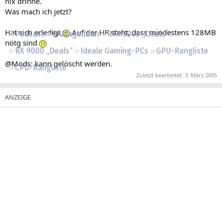
nix drinne.
Regeln
Was mach ich jetzt?
Hat sich erledigt
Auf der HP steht, dass mindestens 128MB
Podcast
RAMageddon
RTX 5000 „Deals“
nötg sind
RX 9000 „Deals“
Ideale Gaming-PCs
GPU-Rangliste
@Mods: kann gelöscht werden.
CPU-Rangliste
Zuletzt bearbeitet:
3. März 2005