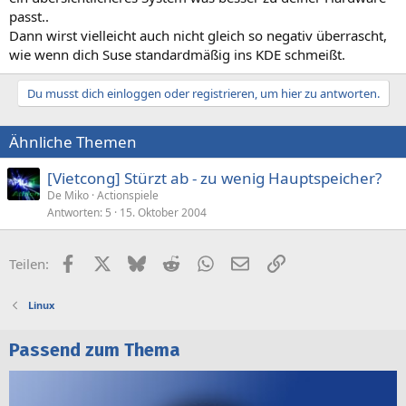
passt..
Dann wirst vielleicht auch nicht gleich so negativ überrascht,
wie wenn dich Suse standardmäßig ins KDE schmeißt.
Du musst dich einloggen oder registrieren, um hier zu antworten.
Ähnliche Themen
[Vietcong] Stürzt ab - zu wenig Hauptspeicher?
De Miko
Actionspiele
Antworten
5
15. Oktober 2004
Facebook
X (Twitter)
Bluesky
Reddit
WhatsApp
E-Mail
Link
Teilen:
Linux
Passend zum Thema