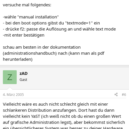
versuche mal folgendes:
-wähle "manual installation"
- bei den boot options gibst du "textmode=1" ein
- drücke f2: passe die Auflösung an und wähle text mode
-mit enter bestätigen
schau am besten in der dokumentation
(administrationshandbuch) nach (kann man als pdf
herunterladen)
zAD
Z
Gast
4. März 2005
#6
Vielleicht wäre es auch nicht schlecht gleich mit einer
schlankeren Distribution anzufangen. Dort hast du dann
vielleicht kein YaST (ich weiß nicht ob du einen großen Wert
auf grafische Administration legst), aber bekommst sicherlich
ein übersichtlicheres System was besser zu deiner Hardware