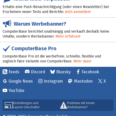
Erhalte eine Push-Benachrichtigung (oder einen Newsletter) bei
Erscheinen neuer Tests und Berichte:
Jetzt anmelden!
Warum Werbebanner?
ComputerBase berichtet unabhängig und verkauft deshalb keine
Inhalte, sondern Werbebanner.
Mehr erfahren!
ComputerBase Pro
ComputerBase Pro ist die werbefreie, schnelle, flexible und
zugleich faire Variante von ComputerBase.
Mehr dazu!
Feeds
Discord
Bluesky
Facebook
Google News
Instagram
Mastodon
X
YouTube
Einstellungen und
Probleme mit einem
Layout-Umschalter
Werbebanner?