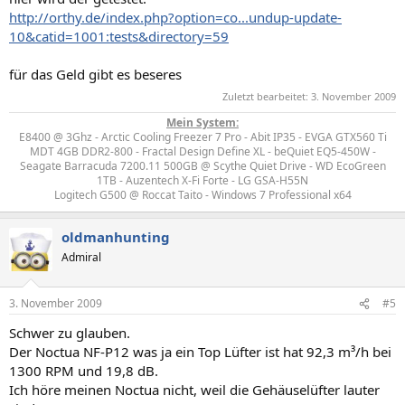
http://orthy.de/index.php?option=co...undup-update-
10&catid=1001:tests&directory=59
für das Geld gibt es beseres
Zuletzt bearbeitet:
3. November 2009
Mein System:
E8400 @ 3Ghz - Arctic Cooling Freezer 7 Pro - Abit IP35 - EVGA GTX560 Ti
MDT 4GB DDR2-800 - Fractal Design Define XL - beQuiet EQ5-450W -
Seagate Barracuda 7200.11 500GB @ Scythe Quiet Drive - WD EcoGreen
1TB - Auzentech X-Fi Forte - LG GSA-H55N
Logitech G500 @ Roccat Taito - Windows 7 Professional x64​
oldmanhunting
Admiral
3. November 2009
#5
Schwer zu glauben.
Der Noctua NF-P12 was ja ein Top Lüfter ist hat 92,3 m³/h bei
1300 RPM und 19,8 dB.
Ich höre meinen Noctua nicht, weil die Gehäuselüfter lauter