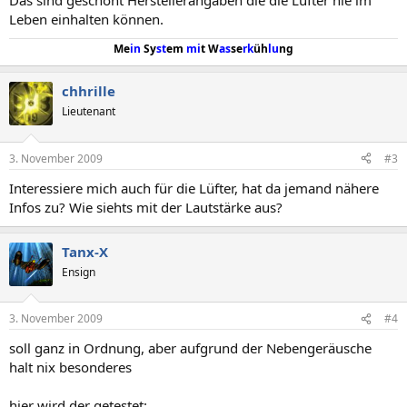
Das sind geschönt Herstellerangaben die die Lüfter nie im
Leben einhalten können.
Me
in
Sy
st
em
mi
t W
as
se
rk
üh
lu
ng
chhrille
Lieutenant
3. November 2009
#3
Interessiere mich auch für die Lüfter, hat da jemand nähere
Infos zu? Wie siehts mit der Lautstärke aus?
Tanx-X
Ensign
3. November 2009
#4
soll ganz in Ordnung, aber aufgrund der Nebengeräusche
halt nix besonderes
hier wird der getestet: