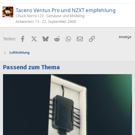
Tacens Ventus Pro und NZXT empfehlung
Chuck Norris123
Gehäuse und Modding
Antworten
13
22. September 2008
Facebook
X (Twitter)
Bluesky
Reddit
WhatsApp
E-Mail
Link
Teilen:
Luftkühlung
Passend zum Thema