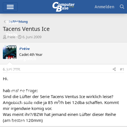
Hauptmenü
Anmelden
Luftkühlung
Ticker
Tacens Ventus Ice
Tests
E
E
Piele
6. Juni 2009
r
r
Downloads
s
s
Piele
t
t
Cadet 4th Year
e
e
Preisvergleich
l
l
l
l
6. Juni 2009
#1
Forum
e
t
r
a
Hi.
Aktuelles
m
hab mal ne Frage:
Empfohlene Inhalte
Sind die Lüfter der Serie Tacens Ventus Ice wirklich leise?
Neue Beiträge
Angeblich solle ndie ja 85 m³/h bei 12dba schaffen. Kommt
mir irgendwie komig vor.
Neueste Aktivitäten
Was meint ihr?/BZW hat jemand einen Lüfter dieser Reihe
(am besten 120mm)
Leserartikel