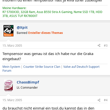
insofern du einen Tempsensor hast ja Riva tuner zubeispiel
Meine Hardware:
R7 5700X3D, 32GB Ram, Asus B550 Strix A Gaming, Nvme SSD 1TB, HDD
3TB, ASUS TUF RX7800XT
@Xpit
Banned
Ersteller dieses Themas
15. März 2005
#3
Tempsensor was genau ist das ich habe nur die Graka
eingebaut?
Mein System
|
Counter Strike Source Clan
|
Valve auf Deutsch Support
Forum
ChaosBimpf
Lt. Commander
15. März 2005
#4
du brauchst nicht einmal ein tool.du kannst das in den