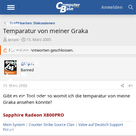
Hauptmenü
Anmelden
Grafikkarten: Diskussionen
Ticker
Temparatur von meiner Graka
Tests
E
E
@Xpit
15. März 2005
r
r
Downloads
s
Für weitere Antworten geschlossen.
s
t
t
e
e
Preisvergleich
@Xpit
l
l
Banned
l
l
Forum
e
t
r
a
15. März 2005
#1
Aktuelles
m
Gibt es ein Tool oder so womit ich die temparatur von meine
Empfohlene Inhalte
Graka ansehen könnte?
Neue Beiträge
Sapphire Radeon X800PRO
Neueste Aktivitäten
Mein System
|
Counter Strike Source Clan
|
Valve auf Deutsch Support
Forum
Leserartikel