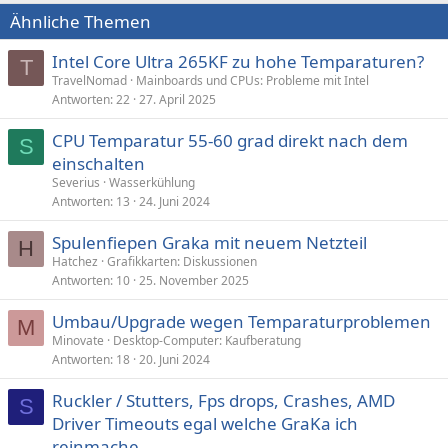
Ähnliche Themen
Intel Core Ultra 265KF zu hohe Temparaturen?
T
TravelNomad
Mainboards und CPUs: Probleme mit Intel
Antworten
22
27. April 2025
CPU Temparatur 55-60 grad direkt nach dem
S
einschalten
Severius
Wasserkühlung
Antworten
13
24. Juni 2024
Spulenfiepen Graka mit neuem Netzteil
H
Hatchez
Grafikkarten: Diskussionen
Antworten
10
25. November 2025
Umbau/Upgrade wegen Temparaturproblemen
M
Minovate
Desktop-Computer: Kaufberatung
Antworten
18
20. Juni 2024
Ruckler / Stutters, Fps drops, Crashes, AMD
S
Driver Timeouts egal welche GraKa ich
reinmache