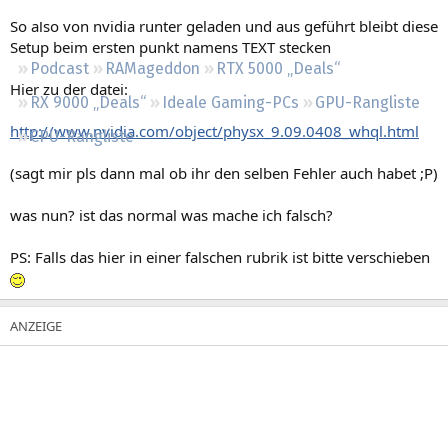
Regeln
So also von nvidia runter geladen und aus geführt bleibt diese
Setup beim ersten punkt namens TEXT stecken
Podcast
RAMageddon
RTX 5000 „Deals“
Hier zu der datei:
RX 9000 „Deals“
Ideale Gaming-PCs
GPU-Rangliste
http://www.nvidia.com/object/physx_9.09.0408_whql.html
CPU-Rangliste
(sagt mir pls dann mal ob ihr den selben Fehler auch habet ;P)
was nun? ist das normal was mache ich falsch?
PS: Falls das hier in einer falschen rubrik ist bitte verschieben