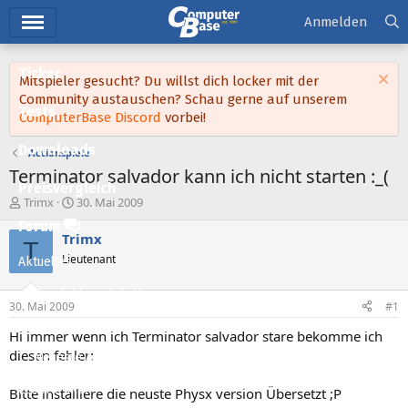
Hauptmenü
Anmelden
Ticker
Mitspieler gesucht? Du willst dich locker mit der
Community austauschen? Schau gerne auf unserem
Tests
ComputerBase Discord
vorbei!
Downloads
Actionspiele
Terminator salvador kann ich nicht starten :_(
Preisvergleich
E
E
Trimx
30. Mai 2009
r
r
Forum
s
s
Trimx
T
t
t
Lieutenant
Aktuelles
e
e
l
l
Empfohlene Inhalte
l
l
30. Mai 2009
#1
e
t
Neue Beiträge
r
a
Hi immer wenn ich Terminator salvador stare bekomme ich
m
diesen fehler:
Neueste Aktivitäten
Leserartikel
Bitte installiere die neuste Physx version Übersetzt ;P