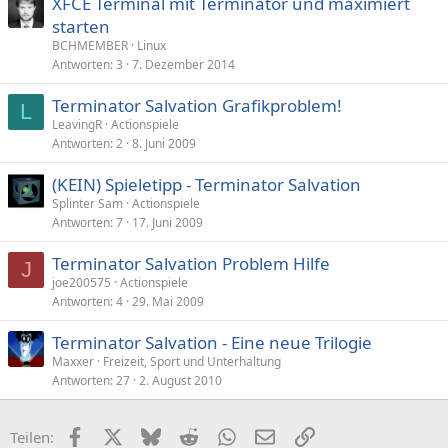
XFCE Terminal mit Terminator und maximiert
starten
BCHMEMBER
Linux
Antworten
3
7. Dezember 2014
Terminator Salvation Grafikproblem!
L
LeavingR
Actionspiele
Antworten
2
8. Juni 2009
(KEIN) Spieletipp - Terminator Salvation
Splinter Sam
Actionspiele
Antworten
7
17. Juni 2009
Terminator Salvation Problem Hilfe
J
joe200575
Actionspiele
Antworten
4
29. Mai 2009
Terminator Salvation - Eine neue Trilogie
Maxxer
Freizeit, Sport und Unterhaltung
Antworten
27
2. August 2010
Facebook
X (Twitter)
Bluesky
Reddit
WhatsApp
E-Mail
Link
Teilen: