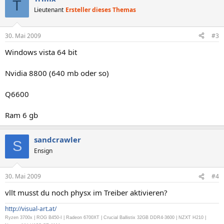
T
Lieutenant
Ersteller dieses Themas
30. Mai 2009
#3
Windows vista 64 bit
Nvidia 8800 (640 mb oder so)
Q6600
Ram 6 gb
sandcrawler
S
Ensign
30. Mai 2009
#4
vllt musst du noch physx im Treiber aktivieren?
http://visual-art.at/
Ryzen 3700x | ROG B450-I | Radeon 6700XT | Crucial Ballistix 32GB DDR4-3600 |
NZXT H210 |