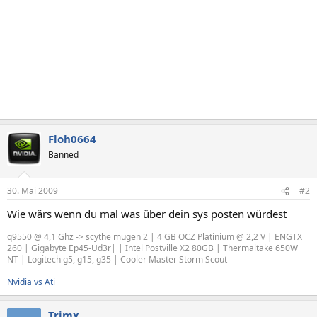
Floh0664
Banned
30. Mai 2009
#2
Wie wärs wenn du mal was über dein sys posten würdest
q9550 @ 4,1 Ghz -> scythe mugen 2 | 4 GB OCZ Platinium @ 2,2 V | ENGTX
260 | Gigabyte Ep45-Ud3r| | Intel Postville X2 80GB | Thermaltake 650W
NT | Logitech g5, g15, g35 | Cooler Master Storm Scout
Nvidia vs Ati
Trimx