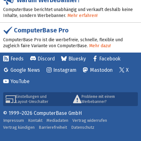
Warum Werbebanner?
ComputerBase berichtet unabhängig und verkauft deshalb keine
Inhalte, sondern Werbebanner.
Mehr erfahren!
ComputerBase Pro
ComputerBase Pro ist die werbefreie, schnelle, flexible und
zugleich faire Variante von ComputerBase.
Mehr dazu!
Feeds
Discord
Bluesky
Facebook
Google News
Instagram
Mastodon
X
YouTube
Einstellungen und
Probleme mit einem
Layout-Umschalter
Werbebanner?
© 1999–2026 ComputerBase GmbH
Impressum
Kontakt
Mediadaten
Vertrag widerrufen
Vertrag kündigen
Barrierefreiheit
Datenschutz