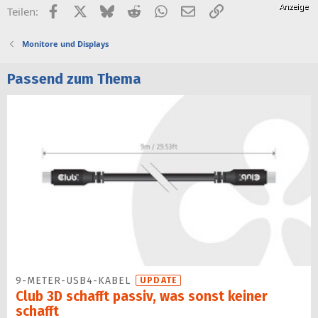
Facebook
X (Twitter)
Bluesky
Reddit
WhatsApp
E-Mail
Link
Teilen:
Monitore und Displays
Passend zum Thema
9-METER-USB4-KABEL
UPDATE
Club 3D schafft passiv, was sonst keiner
schafft