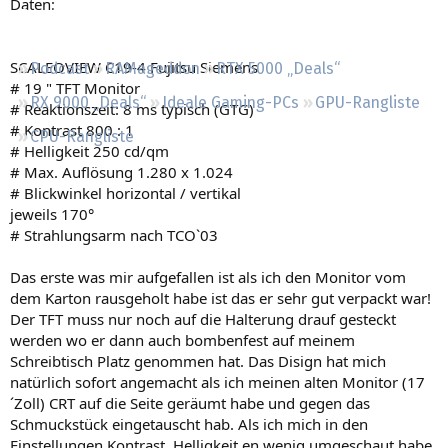
Daten:
Regeln
SCALEOVIEW C19-4 Fujitsu Siemens
Podcast
RAMageddon
RTX 5000 „Deals“
# 19 " TFT Monitor
RX 9000 „Deals“
Ideale Gaming-PCs
GPU-Rangliste
# Reaktionszeit: 8 ms typisch (GTG)
# Kontrast 800 : 1
CPU-Rangliste
# Helligkeit 250 cd/qm
# Max. Auflösung 1.280 x 1.024
# Blickwinkel horizontal / vertikal
jeweils 170°
# Strahlungsarm nach TCO`03
Das erste was mir aufgefallen ist als ich den Monitor vom
dem Karton rausgeholt habe ist das er sehr gut verpackt war!
Der TFT muss nur noch auf die Halterung drauf gesteckt
werden wo er dann auch bombenfest auf meinem
Schreibtisch Platz genommen hat. Das Disign hat mich
natürlich sofort angemacht als ich meinen alten Monitor (17
´Zoll) CRT auf die Seite geräumt habe und gegen das
Schmuckstück eingetauscht hab. Als ich mich in den
Einstellungen Kontrast, Helligkeit en wenig umgeschaut habe