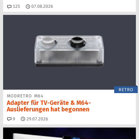
Kommentare
125
07.08.2026
RETRO
MODRETRO M64
Adapter für TV-Geräte & M64-
Auslieferungen hat begon­nen
Kommentare
9
29.07.2026