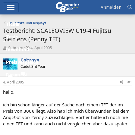
Hauptmenü
Anmelden
Monitore und Displays
Ticker
Testbericht: SCALEOVIEW C19-4 Fujitsu
Tests
Siemens (Penny TFT)
E
E
Cobrayx
4. April 2005
Downloads
r
r
s
s
Cobrayx
Preisvergleich
t
t
Cadet 3rd Year
e
e
l
l
Forum
l
l
4. April 2005
#1
e
t
Aktuelles
r
a
hallo,
m
Empfohlene Inhalte
ich bin schon länger auf der Suche nach einem TFT der im
Neue Beiträge
Preis von 300€ liegt. Also hab ich mich überwunden bei dem
Angebot von Penny zuzuschlagen. Vorher hatte ich noch nie
Neueste Aktivitäten
einen TFT und kann auch nicht vergleichen aber dazu später.
Leserartikel