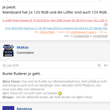
Ja passt.
Mainboard hat 2x 12V RGB und die Lüfter sind auch 12V RGB.
i5 10400f
H100i Platinum SE
16 GB RGB Pro
MAG B460 Torpedo
RX 580
R27ge Gen 2
ALC 1200
X-
230
iCUE 465X RGB
PurePower 11 CM 400
Sabre RGB Pro Champion
K55 RGB Pro XT
OfficeJet 3831
BS:
256GB PM961
-> Win11 x64
120GB Integral P Series 5
-> BS n.a.
SSD: 2x
CT1000MX500
1x
CT500MX500
Makso
Commodore
30. Juli 2020
#3
Bunte fluderer jo geht.
@Jim Panze •
Das sind doch alles nur Momentaufnahmen, Intel schläft ja nicht
und bringt ja auch noch ein Nachfolger ihrer aktuellen HDTE Plattform, das
muss man alles mal relativieren.
@Jim Panze ACC ist nicht mehr vorhanden
@Zappi
•
Ach der @DavidG wieder..der halb Bruder von @Jim Panze.
Kenstna