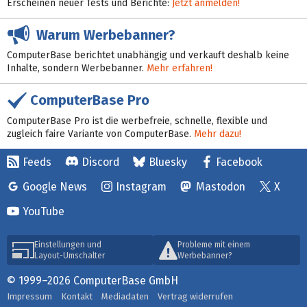
Erscheinen neuer Tests und Berichte:
Jetzt anmelden!
Warum Werbebanner?
ComputerBase berichtet unabhängig und verkauft deshalb keine
Inhalte, sondern Werbebanner.
Mehr erfahren!
ComputerBase Pro
ComputerBase Pro ist die werbefreie, schnelle, flexible und
zugleich faire Variante von ComputerBase.
Mehr dazu!
Feeds
Discord
Bluesky
Facebook
Google News
Instagram
Mastodon
X
YouTube
Einstellungen und
Probleme mit einem
Layout-Umschalter
Werbebanner?
© 1999–2026 ComputerBase GmbH
Impressum
Kontakt
Mediadaten
Vertrag widerrufen