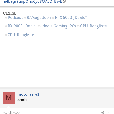
nafbagr9uupOhoCyd8QAvD_BwE
Regeln
Podcast
RAMageddon
RTX 5000 „Deals“
RX 9000 „Deals“
Ideale Gaming-PCs
GPU-Rangliste
CPU-Rangliste
motorazrv3
M
Admiral
30. Juli 2020
#2