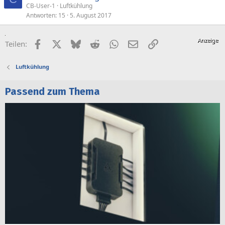
CB-User-1
Luftkühlung
Antworten
15
5. August 2017
Facebook
X (Twitter)
Bluesky
Reddit
WhatsApp
E-Mail
Link
Teilen:
Luftkühlung
Passend zum Thema