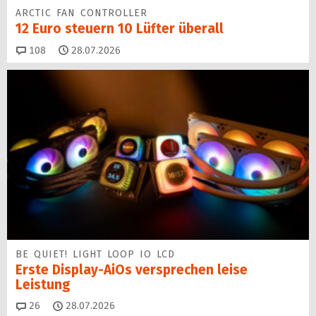
ARCTIC FAN CONTROLLER
12 Euro steuern 10 Lüfter überall
Kommentare
108
28.07.2026
BE QUIET! LIGHT LOOP IO LCD
Erste Display-AiOs versprechen leise
Leistung
Kommentare
26
28.07.2026