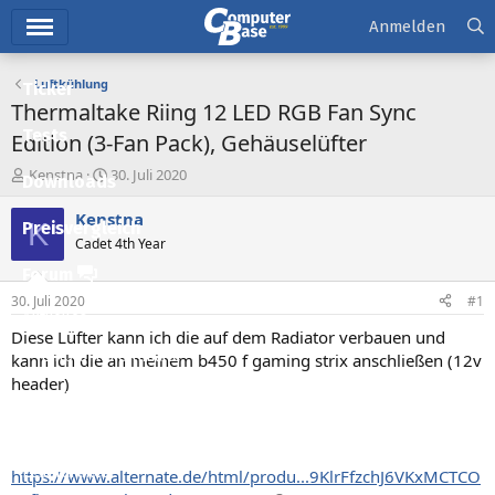
Hauptmenü
Anmelden
Luftkühlung
Ticker
Thermaltake Riing 12 LED RGB Fan Sync
Tests
Edition (3-Fan Pack), Gehäuselüfter
E
E
Kenstna
30. Juli 2020
Downloads
r
r
s
s
Kenstna
K
Preisvergleich
t
t
Cadet 4th Year
e
e
l
l
Forum
l
l
30. Juli 2020
#1
e
t
Aktuelles
r
a
Diese Lüfter kann ich die auf dem Radiator verbauen und
m
Empfohlene Inhalte
kann ich die an meinem b450 f gaming strix anschließen (12v
header)
Neue Beiträge
Neueste Aktivitäten
Leserartikel
https://www.alternate.de/html/produ...9KlrFfzchJ6VKxMCTCO