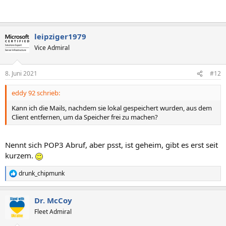
leipziger1979
Vice Admiral
8. Juni 2021
#12
eddy 92 schrieb:
Kann ich die Mails, nachdem sie lokal gespeichert wurden, aus dem
Client entfernen, um da Speicher frei zu machen?
Nennt sich POP3 Abruf, aber psst, ist geheim, gibt es erst seit
kurzem.
drunk_chipmunk
R
e
a
Dr. McCoy
k
t
Fleet Admiral
i
o