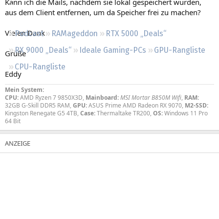
Kann ich die Mails, nachdem sie lokal gespeichert wurden,
Regeln
aus dem Client entfernen, um da Speicher frei zu machen?
Vielen Dank
Podcast
RAMageddon
RTX 5000 „Deals“
RX 9000 „Deals“
Ideale Gaming-PCs
GPU-Rangliste
Grüße
CPU-Rangliste
Eddy
Mein System:
CPU:
AMD Ryzen 7 9850X3D,
Mainboard:
MSI Mortar B850M Wifi
,
RAM:
32GB G-Skill DDR5 RAM,
GPU:
ASUS Prime AMD Radeon RX 9070,
M2-SSD:
Kingston Renegate G5 4TB,
Case:
Thermaltake TR200,
OS:
Windows 11 Pro
64 Bit