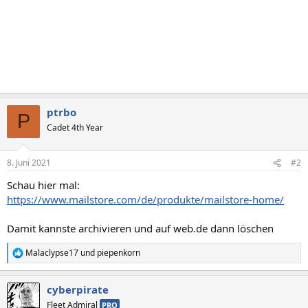
ptrbo
P
Cadet 4th Year
8. Juni 2021
#2
Schau hier mal:
https://www.mailstore.com/de/produkte/mailstore-home/
Damit kannste archivieren und auf web.de dann löschen
Malaclypse17
und
piepenkorn
R
e
a
cyberpirate
k
t
Fleet Admiral
PRO