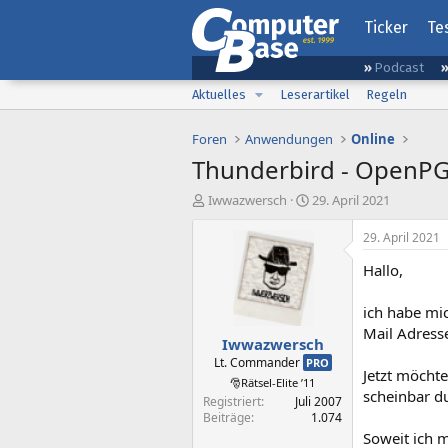
Ticker
Te
Podcast
Aktuelles
Leserartikel
Regeln
Foren
Anwendungen
Online
Thunderbird - OpenPGP
E
E
Iwwazwersch
29. April 2021
r
r
s
s
29. April 2021
t
t
Hallo,
e
e
l
l
l
l
ich habe mic
e
t
Mail Adress
Iwwazwersch
r
a
m
Lt. Commander
PRO
Jetzt möchte
🎅Rätsel-Elite ’11
scheinbar du
Registriert
Juli 2007
Beiträge
1.074
Soweit ich 