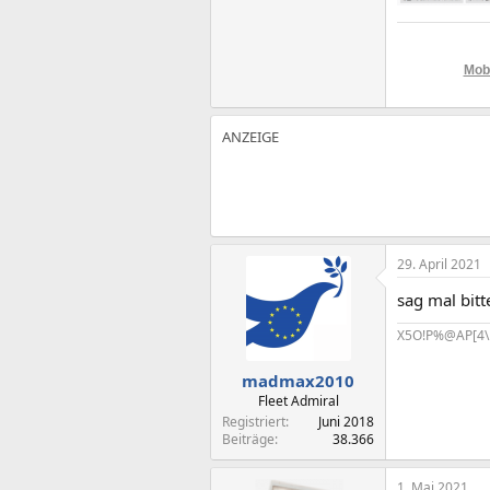
Mobi
29. April 2021
sag mal bitt
X5O!P%@AP[4\
madmax2010
Fleet Admiral
Registriert
Juni 2018
Beiträge
38.366
1. Mai 2021