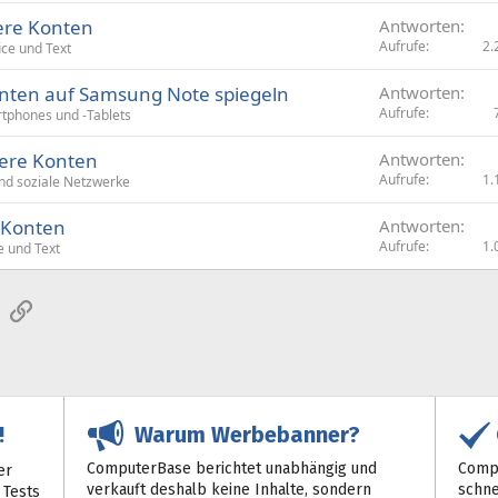
ere Konten
Antworten
Aufrufe
2.
ice und Text
nten auf Samsung Note spiegeln
Antworten
Aufrufe
tphones und -Tablets
rere Konten
Antworten
Aufrufe
1.
nd soziale Netzwerke
 Konten
Antworten
Aufrufe
1.
e und Text
sApp
E-Mail
Link
Warum Werbebanner?
!
ComputerBase berichtet unabhängig und
Compu
er
verkauft deshalb keine Inhalte, sondern
schne
 Tests