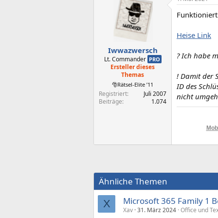
Funktioniert
Heise Link
Iwwazwersch
? Ich habe m
Lt. Commander
PRO
Ersteller dieses
Themas
! Damit der 
🎅Rätsel-Elite ’11
ID des Schlü
Registriert
Juli 2007
nicht umgehe
Beiträge
1.074
Mobi
Ähnliche Themen
Microsoft 365 Family 1
X
Xav
31. März 2024
Office und Te