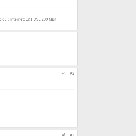
biquiti
Internet:
1&1 DSL 200 MBit
#2
#3