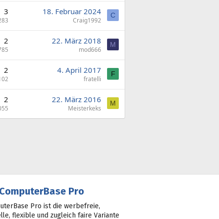
3
18. Februar 2024
C
283
Craig1992
2
22. März 2018
M
785
mod666
2
4. April 2017
F
102
fratelli
2
22. März 2016
M
055
Meisterkeks
ComputerBase Pro
terBase Pro ist die werbefreie,
lle, flexible und zugleich faire Variante