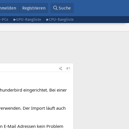
nmelden
Registrieren
Suche
g-PCs
GPU-Rangliste
CPU-Rangliste
#1
hunderbird eingerichtet. Bei einer
 verwenden. Der Import läuft auch
en E-Mail Adressen kein Problem