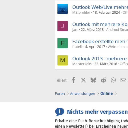
Outlook Web/Live mehr
MSIprofiler
18. Februar 2024
Off
Outlook mit mehrere Ko
J
Jan-
22. März 2018
Android-Smar
Facebook erstellte meh
F
fratelli
4. April 2017
Webseiten u
Outlook 2013 - mehrere
M
Meisterkeks
22. März 2016
Offic
Facebook
X (Twitter)
Bluesky
Reddit
What
Teilen:
Foren
Anwendungen
Online
Nichts mehr verpassen
Erhalte eine Push-Benachrichtigung (od
einen Newsletter) bei Erscheinen neuer