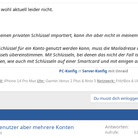
 wohl aktuell leider nicht.
einen privaten Schlüssel importiert, kann ihn aber nicht in meine
Schlüssel für ein Konto genutzt werden kann, muss die Mailadresse d
ssels übereinstimmen. Mit Schlüsseln, bei denen das nicht der Fal
n, wie auch mit Schlüsseln auf einer Smartcard und mit einigen a
PC-Konfig
//
Server-Konfig
mit Unraid
l:
iPhone 14 Pro Max
Uhr:
Garmin Venus 2 Plus & fēnix 5
Netzwerk:
Fritz!Box & U
Du musst dich einloggen
 Benutzer aber mehrere Konten
Antworten
Aufrufe
3.
xt