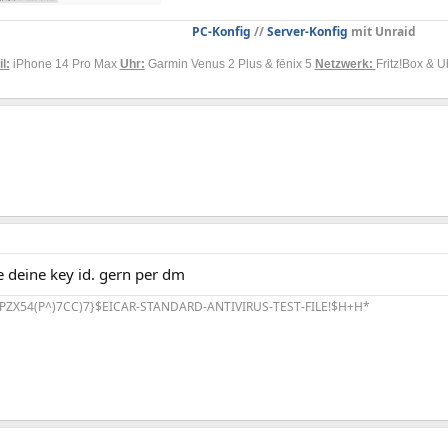
PC-Konfig
//
Server-Konfig
mit Unraid
l:
iPhone 14 Pro Max
Uhr:
Garmin Venus 2 Plus & fēnix 5
Netzwerk:
Fritz!Box & U
e deine key id. gern per dm
PZX54(P^)7CC)7}$EICAR-STANDARD-ANTIVIRUS-TEST-FILE!$H+H*