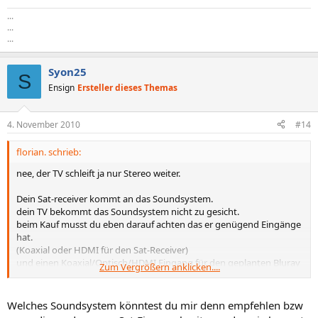
...
...
...
Syon25
S
Ensign
Ersteller dieses Themas
4. November 2010
#14
florian. schrieb:
nee, der TV schleift ja nur Stereo weiter.
Dein Sat-receiver kommt an das Soundsystem.
dein TV bekommt das Soundsystem nicht zu gesicht.
beim Kauf musst du eben darauf achten das er genügend Eingänge
hat.
(Koaxial oder HDMI für den Sat-Receiver)
und einen Koaxial/Optisch/HDMI Eingang für den geplanten Bluray
Zum Vergrößern anklicken....
player.
Welches Soundsystem könntest du mir denn empfehlen bzw