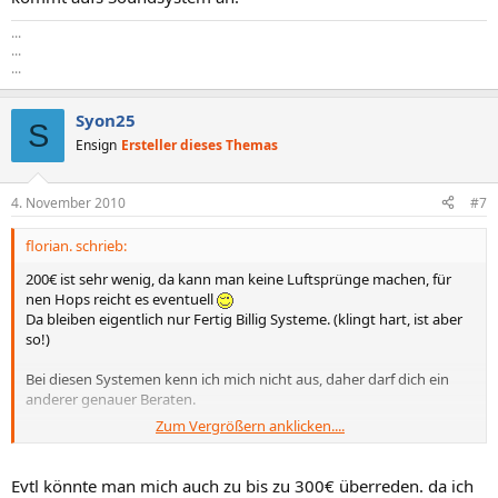
...
...
...
Syon25
S
Ensign
Ersteller dieses Themas
4. November 2010
#7
florian. schrieb:
200€ ist sehr wenig, da kann man keine Luftsprünge machen, für
nen Hops reicht es eventuell
Da bleiben eigentlich nur Fertig Billig Systeme. (klingt hart, ist aber
so!)
Bei diesen Systemen kenn ich mich nicht aus, daher darf dich ein
anderer genauer Beraten.
Zum Vergrößern anklicken....
nun erstmal zum Anschließen.
Dein Fernseher hat zwar (vermutlich) einen 5.1 Ausgang, dieser
Liefert aber (vermutlich) nur vom Integrierten Tuner ein 5.1 Signal,
Evtl könnte man mich auch zu bis zu 300€ überreden. da ich