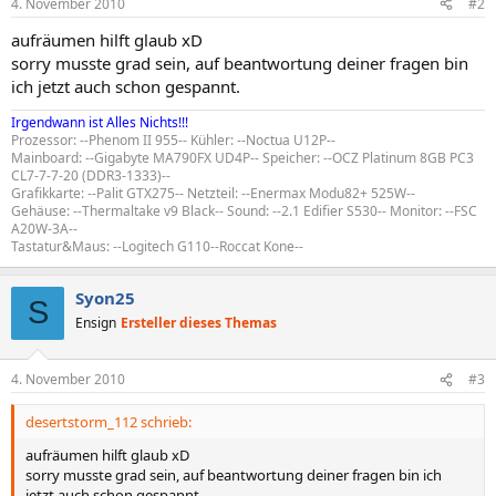
4. November 2010
#2
aufräumen hilft glaub xD
sorry musste grad sein, auf beantwortung deiner fragen bin
ich jetzt auch schon gespannt.
Irgendwann ist Alles Nichts!!!
Prozessor: --Phenom II 955-- Kühler: --Noctua U12P--
Mainboard: --Gigabyte MA790FX UD4P-- Speicher: --OCZ Platinum 8GB PC3
CL7-7-7-20 (DDR3-1333)--
Grafikkarte: --Palit GTX275-- Netzteil: --Enermax Modu82+ 525W--
Gehäuse: --Thermaltake v9 Black-- Sound: --2.1 Edifier S530-- Monitor: --FSC
A20W-3A--
Tastatur&Maus: --Logitech G110--Roccat Kone--
Syon25
S
Ensign
Ersteller dieses Themas
4. November 2010
#3
desertstorm_112 schrieb:
aufräumen hilft glaub xD
sorry musste grad sein, auf beantwortung deiner fragen bin ich
jetzt auch schon gespannt.