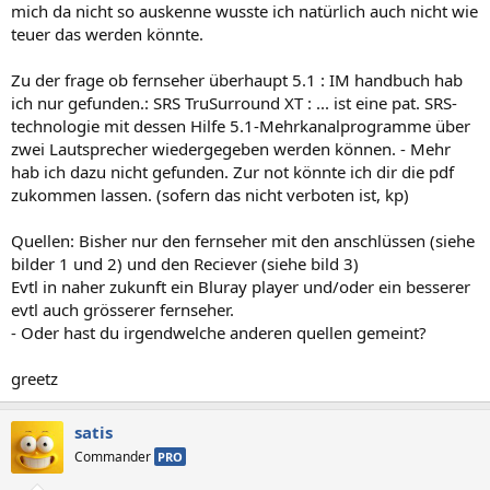
alle anderen Quellen werden in Stereo Durchgeschliffen (Prüf dies
mich da nicht so auskenne wusste ich natürlich auch nicht wie
bitte im Handbuch nach)
teuer das werden könnte.
Ergo, du musst jede Quelle direkt an das Soundsystem anschließen.
Zu der frage ob fernseher überhaupt 5.1 : IM handbuch hab
nun Geizen diese Billig Systeme aber mit ihren Anschlüssen.
du musst also schauen das das Soundsystem genug
ich nur gefunden.: SRS TruSurround XT : ... ist eine pat. SRS-
Soundeingänge besitzt.
technologie mit dessen Hilfe 5.1-Mehrkanalprogramme über
Welche Quellen hast du denn alle? (Jetzt und in naher Zukunft)
zwei Lautsprecher wiedergegeben werden können. - Mehr
und was für Soundausgänge haben diese Quellen?
hab ich dazu nicht gefunden. Zur not könnte ich dir die pdf
zukommen lassen. (sofern das nicht verboten ist, kp)
Reichelt.de
Quellen: Bisher nur den fernseher mit den anschlüssen (siehe
bilder 1 und 2) und den Reciever (siehe bild 3)
kommt aufs Soundsystem an!
Evtl in naher zukunft ein Bluray player und/oder ein besserer
evtl auch grösserer fernseher.
- Oder hast du irgendwelche anderen quellen gemeint?
greetz
satis
Commander
PRO