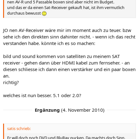
nen AV-R und 5 Passable boxen sind aber nicht im Budget.
und das er da einen Sat-Receiver gekauft hat, ist ihm vermutlich
durchaus bewusst
JO nen AV-Receiver wäre mir im moment auch zu teuer. bzw
sehe ich den direkten sinn dahinter nicht. - wenn ich das recht
verstanden habe. könnte ich es so machen:
bild und sound kommen von satelliten zu meinem SAT
receiver - gehen dann über HDMI kabel zum fernseher. - an
diesen schliesse ich dann einen verstärker und ein paar boxen
an.
richtig?
welches ist nun besser. 5.1 oder 2.0?
Ergänzung
(
4. November 2010
)
satis schrieb:
Er will doch noch DVD und BluRay gucken. Da machts doch Sinn.