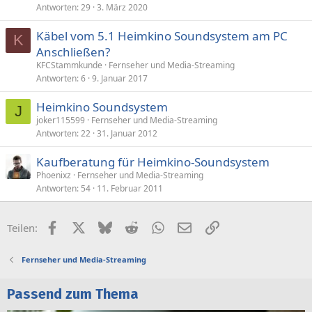
Antworten
29
3. März 2020
Käbel vom 5.1 Heimkino Soundsystem am PC
K
Anschließen?
KFCStammkunde
Fernseher und Media-Streaming
Antworten
6
9. Januar 2017
Heimkino Soundsystem
J
joker115599
Fernseher und Media-Streaming
Antworten
22
31. Januar 2012
Kaufberatung für Heimkino-Soundsystem
Phoenixz
Fernseher und Media-Streaming
Antworten
54
11. Februar 2011
Facebook
X (Twitter)
Bluesky
Reddit
WhatsApp
E-Mail
Link
Teilen:
Fernseher und Media-Streaming
Passend zum Thema