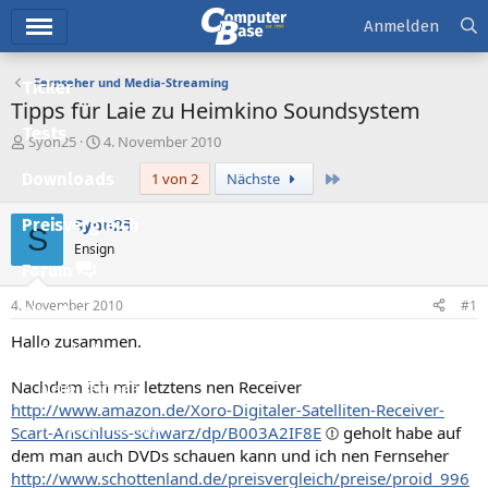
Hauptmenü
Anmelden
Fernseher und Media-Streaming
Ticker
Tipps für Laie zu Heimkino Soundsystem
Tests
E
E
Syon25
4. November 2010
r
r
Letzte
Downloads
1 von 2
Nächste
s
s
t
t
e
e
Syon25
Preisvergleich
S
l
l
Ensign
l
l
Forum
e
t
r
a
4. November 2010
#1
Aktuelles
m
Hallo zusammen.
Empfohlene Inhalte
Nachdem ich mir letztens nen Receiver
Neue Beiträge
http://www.amazon.de/Xoro-Digitaler-Satelliten-Receiver-
Neueste Aktivitäten
Scart-Anschluss-schwarz/dp/B003A2IF8E
geholt habe auf
dem man auch DVDs schauen kann und ich nen Fernseher
Leserartikel
http://www.schottenland.de/preisvergleich/preise/proid_996