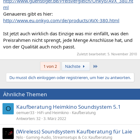
http://www.guenstiger.de/Preisvergleich/Onkyo/AVX_380.ht
ml
Genaueres gibt es hier:
http://www.eu.onkyo.com/de/products/AVX-380.html
Ist jetzt auch wirklich das Einzige was mir einfällt, was den
Preisrahmen nicht sprengt, jede Menge Anschlüsse hat, und
von der Qualität auch noch passt.
Zuletzt bearbeitet:
5. November 2010
Letzte
1 von 2
Nächste
Du musst dich einloggen oder registrieren, um hier zu antworten.
Ähnliche Themen
Kaufberatung Heimkino Soundsystem 5.1
O
oemuer33
HiFi und Heimkino - Kaufberatung
Antworten
32
3. März 2022
(Wireless) Soundsystem Kaufberatung für Laie
Nilo
Gaming-Audio, Streamsetups & Co: Kaufberatung