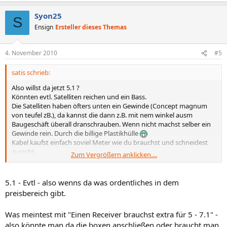
Syon25
S
Ensign
Ersteller dieses Themas
4. November 2010
#5
satis schrieb:
Also willst da jetzt 5.1 ?
Könnten evtl. Satelliten reichen und ein Bass.
Die Satelliten haben öfters unten ein Gewinde (Concept magnum
von teufel zB.), da kannst die dann z.B. mit nem winkel ausm
Baugeschäft überall dranschrauben. Wenn nicht machst selber ein
Gewinde rein. Durch die billige Plastikhülle
Kabel kaufst einfach soviel Meter wie du brauchst und schneidest
zurecht.
Zum Vergrößern anklicken....
Einen Receiver brauchst extra für 5 - 7.1 . Da werden die Boxen
angeklemmt.
Für die Kabel gibts Kabelschächte die man einfach an die Holzdecke
5.1 - Evtl - also wenns da was ordentliches in dem
nagelt, darin verlaufen dann die Kabel.
preisbereich gibt.
Foto bei mir ->
Was meintest mit "Einen Receiver brauchst extra für 5 - 7.1" -
also könnte man da die boxen anschließen oder braucht man