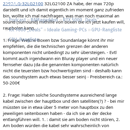
2292/LG-32LG2100
32LG2100 ZA habe, der max 720p
Regeln
darstellt und ich damit eigentlich im moment ganz zufrieden
bin, wollte ich mal nachfragen, was man noch maximal an
Podcast
RAMageddon
RTX 5000 „Deals“
sound (surround) mithilfe von boxen die ich jetzt kaufen will,
rausholen kann.
RX 9000 „Deals“
Ideale Gaming-PCs
GPU-Rangliste
CPU-Rangliste
1. Frage: Welche Boxen bzw Soundanlage könnt ihr mir
empfehlen, die die technischen grenzen der anderen
komponenten nicht unbedingt zu sehr übersteigen. - Evtl
kommt auch irgendwann ein Bluray player und ein neuer
fernseher dazu (da die genannten komponenten natürlich
nicht die teuersten bzw hochwertigsten sind - deshalb kann
das soundsystem auch etwas besser sein) - Preisbereich ca.:
50-200€
2. Frage: Haben solche Soundsysteme ausreichend lange
kabel zwischen der hauptbox und den satelliten(?) ? - bei mir
müssten sie in etwa über 5 meter von hauptbox zu den
jeweiligen seitenboxen haben - da ich sie an der decke
entlangführen will. 1. : damit sie am boden nicht stören, 2.
Am boden würden die kabel sehr wahrscheinlich von