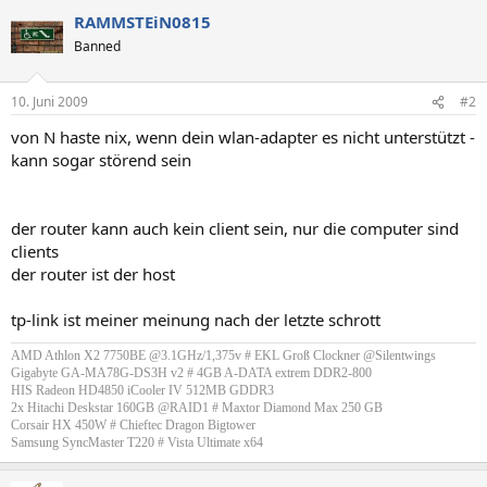
RAMMSTEiN0815
Banned
10. Juni 2009
#2
von N haste nix, wenn dein wlan-adapter es nicht unterstützt -
kann sogar störend sein
der router kann auch kein client sein, nur die computer sind
clients
der router ist der host
tp-link ist meiner meinung nach der letzte schrott
AMD Athlon X2 7750BE @3.1GHz/1,375v # EKL Groß Clockner @Silentwings
Gigabyte GA-MA78G-DS3H v2 # 4GB A-DATA extrem DDR2-800
HIS Radeon HD4850 iCooler IV 512MB GDDR3
2x Hitachi Deskstar 160GB @RAID1 # Maxtor Diamond Max 250 GB
Corsair HX 450W # Chieftec Dragon Bigtower
Samsung SyncMaster T220 # Vista Ultimate x64​