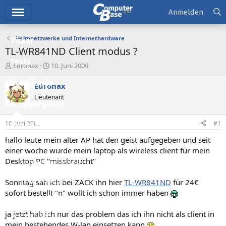
Hauptmenü
Anmelden
Heimnetzwerke und Internethardware
Ticker
TL-WR841ND Client modus ?
Tests
E
E
Edronax
10. Juni 2009
r
r
Downloads
s
s
Edronax
t
t
Lieutenant
e
e
Preisvergleich
l
l
l
l
10. Juni 2009
#1
Forum
e
t
r
a
hallo leute mein alter AP hat den geist aufgegeben und seit
Aktuelles
m
einer woche wurde mein laptop als wireless client für mein
Desktop PC "missbraucht"
Empfohlene Inhalte
Neue Beiträge
Sonntag sah ich bei ZACK ihn hier
TL-WR841ND
für 24€
sofort bestellt "n" wollt ich schon immer haben
Neueste Aktivitäten
ja jetzt hab ich nur das problem das ich ihn nicht als client in
Leserartikel
mein bestehendes W-lan einsetzen kann