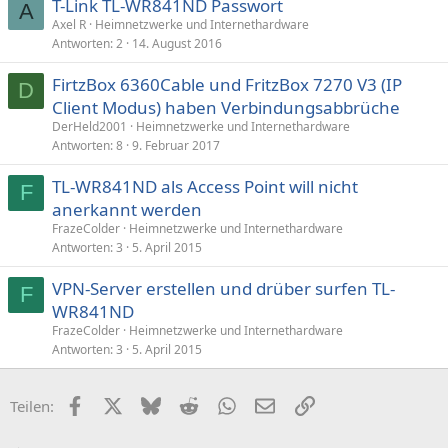
T-Link TL-WR841ND Passwort
A
Axel R
Heimnetzwerke und Internethardware
Antworten
2
14. August 2016
FirtzBox 6360Cable und FritzBox 7270 V3 (IP
D
Client Modus) haben Verbindungsabbrüche
DerHeld2001
Heimnetzwerke und Internethardware
Antworten
8
9. Februar 2017
TL-WR841ND als Access Point will nicht
F
anerkannt werden
FrazeColder
Heimnetzwerke und Internethardware
Antworten
3
5. April 2015
VPN-Server erstellen und drüber surfen TL-
F
WR841ND
FrazeColder
Heimnetzwerke und Internethardware
Antworten
3
5. April 2015
Facebook
X (Twitter)
Bluesky
Reddit
WhatsApp
E-Mail
Link
Teilen: