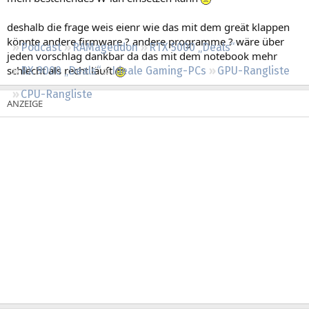
Regeln
deshalb die frage weis eienr wie das mit dem greät klappen
könnte andere firmware ? andere programme ? wäre über
Podcast
RAMageddon
RTX 5000 „Deals“
jeden vorschlag dankbar da das mit dem notebook mehr
schlecht als recht läuft
RX 9000 „Deals“
Ideale Gaming-PCs
GPU-Rangliste
CPU-Rangliste