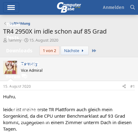
Hauptmenü
Anmelden
Luftkühlung
Ticker
TR4 2950X im idle schon auf 85 Grad
Tests
E
E
Tammy
15. August 2020
r
r
Letzte
Downloads
1 von 2
Nächste
s
s
t
t
e
e
Tammy
Preisvergleich
l
l
Vice Admiral
l
l
Forum
e
t
r
a
15. August 2020
#1
Aktuelles
m
Huhu,
Empfohlene Inhalte
leider ist meine erste TR Plattform auch gleich mein
Neue Beiträge
Sorgenkind, da die CPU unter Benchmarklast auf 93 Grad
Neueste Aktivitäten
kommt, zugegeben in einem Zimmer unterm Dach in diesen
Tagen.
Leserartikel