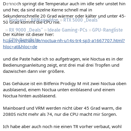
Dennoch springt die Temperatur auch im idle sehr unstet hin
Regeln
und her, da sind eizelne Kerne schnell mal in
Sekundenschnelle 20 Grad wärmer oder kälter und unter 45-
Podcast
RAMageddon
RTX 5000 „Deals“
50 Grad kommt die CPU nie.
RX 9000 „Deals“
Ideale Gaming-PCs
GPU-Rangliste
Der Kühler ist dieser hier:
CPU-Rangliste
https://geizhals.de/noctua-nh-u14s-tr4-sp3-a1667707.html?
hloc=at&hloc=de
und die Paste habe ich so aufgetragen, wie Noctua es in der
Bedienungsanleitung zeigt, erst drei mal drei Tropfen und
dazwischen dann vier größere.
Das Gehäuse ist ein Bitfenix Prodigy M mit zwei Noctua oben
ausblasend, einem Noctua unten einblasend und einem
Noctua hinten ausblasend.
Mainboard und VRM werden nicht über 45 Grad warm, die
2080S nicht mehr als 74, nur die CPU macht mir Sorgen.
Ich habe aber auch noch nie einen TR vorher verbaut, wohl