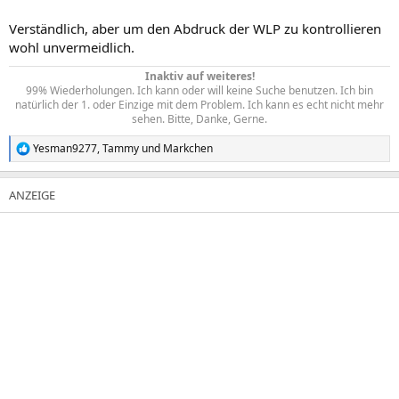
Verständlich, aber um den Abdruck der WLP zu kontrollieren
wohl unvermeidlich.
Inaktiv auf weiteres!
99% Wiederholungen. Ich kann oder will keine Suche benutzen. Ich bin
natürlich der 1. oder Einzige mit dem Problem. Ich kann es echt nicht mehr
sehen. Bitte, Danke, Gerne.​
Yesman9277
,
Tammy
und
Markchen
R
e
a
k
t
i
o
n
e
n
: