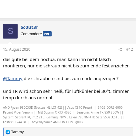
Sc0ut3r
S
Commodore
PRO
15. August 2020
#12
das gute bei dem noctua, man kann ihn nicht falsch
montieren, nur die schraub nicht bis zum ende fest anziehen
@Tammy
die schrauben sind bis zum ende angezogen?
und TR wird schon sehr heiß, für luftkühler bei 30°C zimmer
temp durch aus normal
AMD Ryzen 9800X3D (Noctua NL-LC1-42) || Asus X870 Proart || 64GB DDR5 6000
Patriot Viper Venom || MSI Suprim X RTX 4080 || Seasonic Prime TX-850 850W ||
System: Sabrent RQ m.2 2TB; Gaming: NVME Lexar 790NM 4TB Sata SSDs 3,5TB ||
Fostex HP-A4 BL || beyerdynamic AMIRON HOME@XLR
Tammy
R