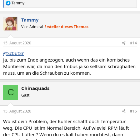
Tammy
R
e
a
Tammy
k
t
Vice Admiral
Ersteller dieses Themas
i
o
n
15. August 2020
#14
e
n
@Sc0ut3r
:
Ja, bis zum Ende angezogen, auch wenn das ein komisches
Montieren war, da man den Imbus ja so seltsam schräghalten
muss, um an die Schrauben zu kommen.
Chinaquads
C
Gast
15. August 2020
#15
Wo ist dein Problem, der Kühler schafft doch Temperatur
weg. Die CPU ist im Normal Bereich. Auf wieviel RPM läuft
der CPU Lüfter ? Wenn du es kalt haben möchtest, dann