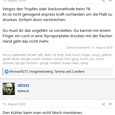
15. August 2020
#4
Vergiss den Tropfen oder klecksmethode beim TR.
Es ist nicht genügend anpress kraft vorhanden um die Platt zu
drücken. Einfach dünn verstreichen.
Du must dir das ungefähr so vorstellen. Du kannst mit einem
Finger ein Loch in eine Styroporplatte drücken mit der flachen
Hand geht das nicht mehr.
Zuletzt bearbeitet:
15. August 2020
sex is: updatedb; locate; talk; date; cd; strip; look; touch; finger; unzip; uptime;
gawk; head; apt-get install condom; mount; fsck; gasp; more; yes; more;
umount; apt-get remove --purge condom; make clean; sleep
Yesman9277
,
Vorgartenzwerg
,
Tammy
und 2 andere
R
e
a
IBISXI
k
t
Admiral
i
o
n
15. August 2020
#5
e
n
Den Kühler kann man nicht falsch montieren.
: