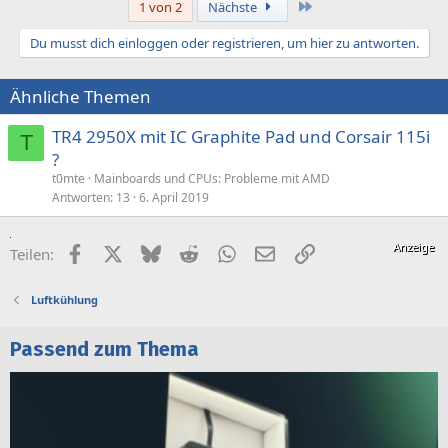
Letzte
1 von 2
Nächste
Du musst dich einloggen oder registrieren, um hier zu antworten.
Ähnliche Themen
TR4 2950X mit IC Graphite Pad und Corsair 115i
T
?
t0mte
Mainboards und CPUs: Probleme mit AMD
Antworten
13
6. April 2019
Facebook
X (Twitter)
Bluesky
Reddit
WhatsApp
E-Mail
Link
Teilen:
Luftkühlung
Passend zum Thema