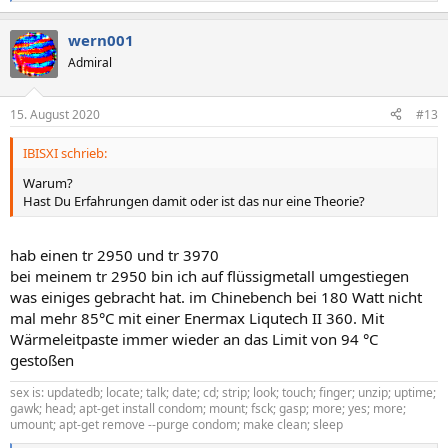
e
a
wern001
k
t
Admiral
i
o
n
15. August 2020
#13
e
n
IBISXI schrieb:
:
Warum?
Hast Du Erfahrungen damit oder ist das nur eine Theorie?
hab einen tr 2950 und tr 3970
bei meinem tr 2950 bin ich auf flüssigmetall umgestiegen
was einiges gebracht hat. im Chinebench bei 180 Watt nicht
mal mehr 85°C mit einer Enermax Liqutech II 360. Mit
Wärmeleitpaste immer wieder an das Limit von 94 °C
gestoßen
sex is: updatedb; locate; talk; date; cd; strip; look; touch; finger; unzip; uptime;
gawk; head; apt-get install condom; mount; fsck; gasp; more; yes; more;
umount; apt-get remove --purge condom; make clean; sleep