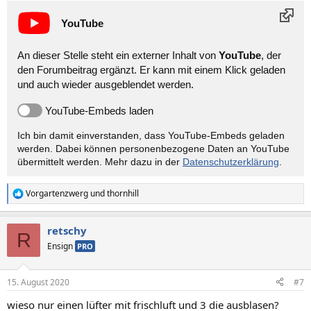
YouTube
An dieser Stelle steht ein externer Inhalt von
YouTube
, der
den Forumbeitrag ergänzt. Er kann mit einem Klick geladen
und auch wieder ausgeblendet werden.
YouTube-Embeds laden
Ich bin damit einverstanden, dass YouTube-Embeds geladen
werden. Dabei können personen­bezogene Daten an YouTube
übermittelt werden. Mehr dazu in der
Datenschutzerklärung
.
Vorgartenzwerg
und
thornhill
R
e
a
retschy
k
R
t
Ensign
PRO
i
o
n
15. August 2020
#7
e
n
wieso nur einen lüfter mit frischluft und 3 die ausblasen?
: