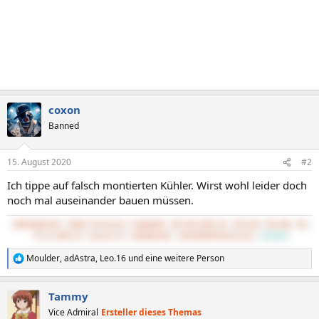
coxon
Banned
15. August 2020
#2
Ich tippe auf falsch montierten Kühler. Wirst wohl leider doch
noch mal auseinander bauen müssen.
5800X3D@PS120
7800XT Hellhound
32GB@3600
MSI MPG B550 GP
3TB SSD, 4TB HDD
BQ 
PP 11 500W CM
Lancool K7
UWQHD@144Hz
UMC204HD@TPA3116 Mini
CachyOS
Moulder
,
adAstra
,
Leo.16
und eine weitere Person
R
e
a
Tammy
k
t
Vice Admiral
Ersteller dieses Themas