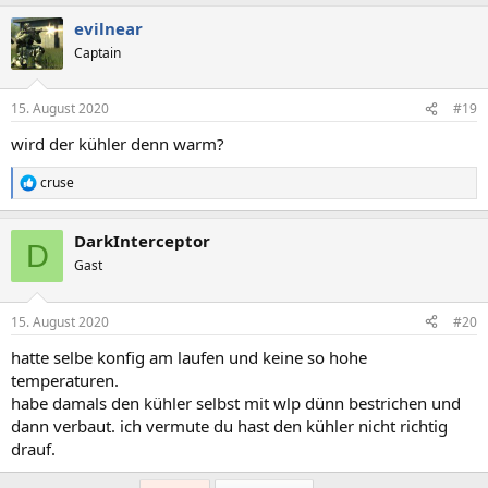
a
evilnear
k
t
Captain
i
o
n
15. August 2020
#19
e
n
wird der kühler denn warm?
:
cruse
R
e
a
DarkInterceptor
k
D
t
Gast
i
o
n
15. August 2020
#20
e
n
hatte selbe konfig am laufen und keine so hohe
:
temperaturen.
habe damals den kühler selbst mit wlp dünn bestrichen und
dann verbaut. ich vermute du hast den kühler nicht richtig
drauf.