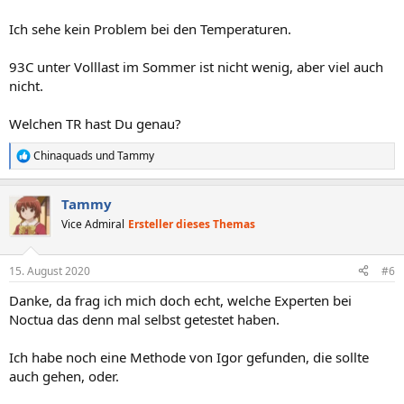
Ich sehe kein Problem bei den Temperaturen.
93C unter Volllast im Sommer ist nicht wenig, aber viel auch
nicht.
Welchen TR hast Du genau?
Chinaquads
und
Tammy
R
e
a
Tammy
k
t
Vice Admiral
Ersteller dieses Themas
i
o
n
15. August 2020
#6
e
n
Danke, da frag ich mich doch echt, welche Experten bei
:
Noctua das denn mal selbst getestet haben.
Ich habe noch eine Methode von Igor gefunden, die sollte
auch gehen, oder.