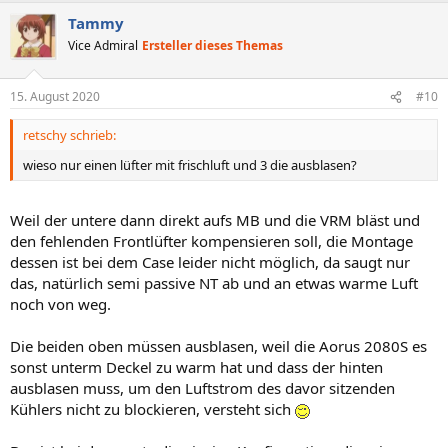
a
Tammy
k
t
Vice Admiral
Ersteller dieses Themas
i
o
n
15. August 2020
#10
e
n
retschy schrieb:
:
wieso nur einen lüfter mit frischluft und 3 die ausblasen?
Weil der untere dann direkt aufs MB und die VRM bläst und
den fehlenden Frontlüfter kompensieren soll, die Montage
dessen ist bei dem Case leider nicht möglich, da saugt nur
das, natürlich semi passive NT ab und an etwas warme Luft
noch von weg.
Die beiden oben müssen ausblasen, weil die Aorus 2080S es
sonst unterm Deckel zu warm hat und dass der hinten
ausblasen muss, um den Luftstrom des davor sitzenden
Kühlers nicht zu blockieren, versteht sich