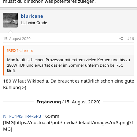
musst du dir schon was potenteres zulegen.
bluricane
Lt. Junior Grade
15. August 2020
#16
IBISXI schrieb:
Man kauft sich einen Prozessor mit extrem vielen Kernen und bis zu
280W TDP und erwartet das er im Sommer unterm Dach bei 75C
läuft.
180 W laut Wikipedia. Da braucht es natürlich schon eine gute
Kühlung :-)
Ergänzung
(
15. August 2020
)
NH-U14S TR4-SP3
165mm
[IMG]https://noctua.at/pub/media/default/images/oc3.png[/I
MG]