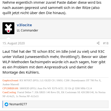
Nehme eigentlich immer zuviel Paste daber diese wird bis
nach aussen gepresst und sammelt sich in der Ritze (also
quillt jetzt nicht über den Die hinaus).
v3locite
Lt. Commander
15. August 2020
#18
Laut Titel hat der TE schon 85C im Idle (viel zu viel) und 93C
unter Vollast (unwesentlich mehr, throttling?). Bevor wir über
WLP-Methoden fachsimpeln würde ich auch sagen, hier gibt
es ein Problem mit dem Anpressdruck und damit der
Montage des Kühlers.
Graphics|Sound:
RX 9070XT (H²O) | LG OLED C8 | SMSL C200 | Beyerdynamic DT 700 Pro X,
Audeze Maxwell
CPU|MB|RAM:
5800X3D (H²O) | Asus Pro WS X570-ACE | 32 Gb @ 3200 MHz CL14
Case|Cooling:
Fractal Define 7 | EK-XRES 140 Revo D5, EK Coolstream SE 420/280/140, 6x Noctua
NF-A14x25, 1x Noctua NF-A12x15
Yesman9277
R
e