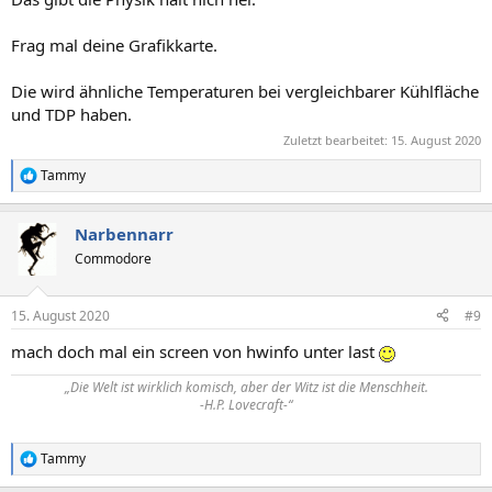
Frag mal deine Grafikkarte.
Die wird ähnliche Temperaturen bei vergleichbarer Kühlfläche
und TDP haben.
Zuletzt bearbeitet:
15. August 2020
Tammy
R
e
a
Narbennarr
k
t
Commodore
i
o
n
15. August 2020
#9
e
n
mach doch mal ein screen von hwinfo unter last
:
„Die Welt ist wirklich komisch, aber der Witz ist die Menschheit.
-H.P. Lovecraft-“
Tammy
R
e