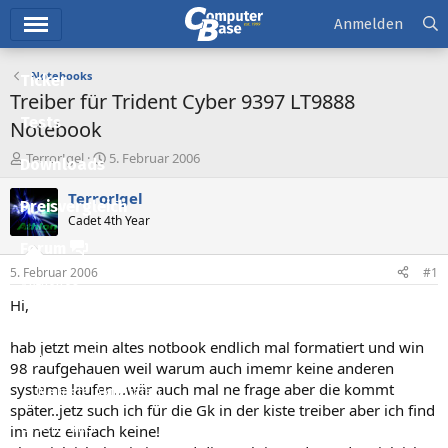
Hauptmenü
Anmelden
Notebooks
Ticker
Treiber für Trident Cyber 9397 LT9888
Tests
Notebook
E
E
Terror!gel
5. Februar 2006
Downloads
r
r
s
s
Terror!gel
Preisvergleich
t
t
Cadet 4th Year
e
e
l
l
Forum
l
l
5. Februar 2006
#1
e
t
Aktuelles
r
a
Hi,
m
Empfohlene Inhalte
hab jetzt mein altes notbook endlich mal formatiert und win
Neue Beiträge
98 raufgehauen weil warum auch imemr keine anderen
systeme laufen...wär auch mal ne frage aber die kommt
Neueste Aktivitäten
später..jetz such ich für die Gk in der kiste treiber aber ich find
Leserartikel
im netz einfach keine!