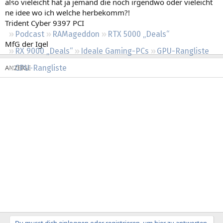
also vieleicht hat ja jemand die noch irgendwo oder vieleicht
Regeln
ne idee wo ich welche herbekomm?!
Trident Cyber 9397 PCI
Podcast
RAMageddon
RTX 5000 „Deals“
MfG der Igel
RX 9000 „Deals“
Ideale Gaming-PCs
GPU-Rangliste
CPU-Rangliste
Du musst dich einloggen oder registrieren, um hier zu antworten.