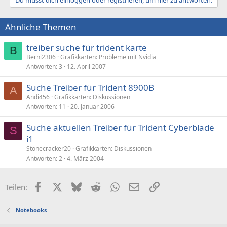
Ähnliche Themen
treiber suche für trident karte
B
Berni2306
Grafikkarten: Probleme mit Nvidia
Antworten
3
12. April 2007
Suche Treiber für Trident 8900B
A
Andi456
Grafikkarten: Diskussionen
Antworten
11
20. Januar 2006
Suche aktuellen Treiber für Trident Cyberblade
S
i1
Stonecracker20
Grafikkarten: Diskussionen
Antworten
2
4. März 2004
Facebook
X (Twitter)
Bluesky
Reddit
WhatsApp
E-Mail
Link
Teilen:
Notebooks