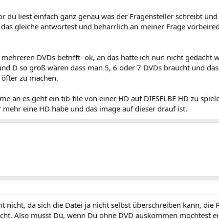
or du liest einfach ganz genau was der Fragensteller schreibt und 
as gleiche antwortest und beharrlich an meiner Frage vorbeiredest
mehreren DVDs betrifft- ok, an das hatte ich nun nicht gedacht we
 und D so groß wären dass man 5, 6 oder 7 DVDs braucht und das
 öfter zu machen.
hme an es geht ein tib-file von einer HD auf DIESELBE HD zu spi
r mehr eine HD habe und das image auf dieser drauf ist.
t nicht, da sich die Datei ja nicht selbst überschreiben kann, die
cht. Also musst Du, wenn Du ohne DVD auskommen möchtest eine 