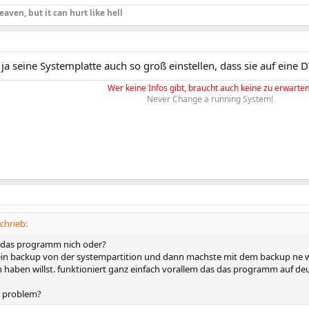
eaven, but it can hurt like hell
ja seine Systemplatte auch so groß einstellen, dass sie auf eine
Wer keine Infos gibt, braucht auch keine zu erwarten
Never Change a running System!
chrieb:
 das programm nich oder?
in backup von der systempartition und dann machste mit dem backup ne w
n haben willst. funktioniert ganz einfach vorallem das das programm auf deu
s problem?