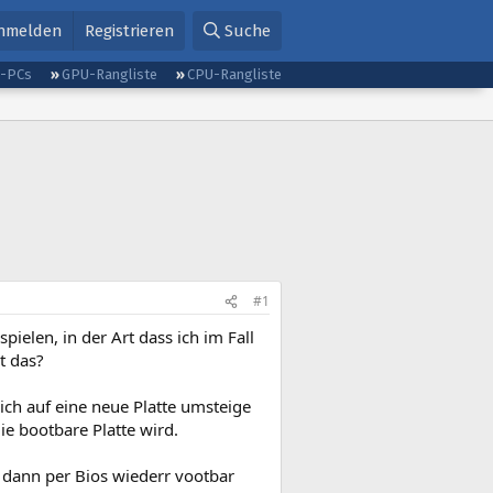
nmelden
Registrieren
Suche
g-PCs
GPU-Rangliste
CPU-Rangliste
#1
pielen, in der Art dass ich im Fall
t das?
ich auf eine neue Platte umsteige
ie bootbare Platte wird.
t dann per Bios wiederr vootbar