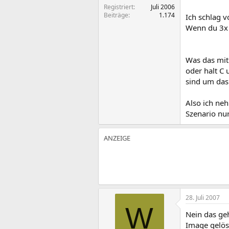
Registriert
Juli 2006
Beiträge
1.174
Ich schlag v
Wenn du 3x d
Was das mit 
oder halt C
sind um das
Also ich ne
Szenario nu
28. Juli 2007
W
Nein das geh
Image gelös