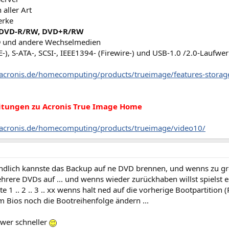
 aller Art
erke
DVD-R/RW, DVD+R/RW
® und andere Wechselmedien
E-), S-ATA-, SCSI-, IEEE1394- (Firewire-) und USB-1.0 /2.0-Laufwe
acronis.de/homecomputing/products/trueimage/features-storag
itungen zu Acronis True Image Home
.acronis.de/homecomputing/products/trueimage/video10/
ändlich kannste das Backup auf ne DVD brennen, und wenns zu groß
rere DVDs auf ... und wenns wieder zurückhaben willst spielst es
te 1 .. 2 .. 3 .. xx wenns halt ned auf die vorherige Bootpartition (P
m Bios noch die Bootreihenfolge ändern ...
 wer schneller