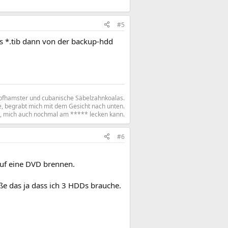
#5
as *.tib dann von der backup-hdd
pfhamster und cubanische Säbelzahnkoalas.
, begrabt mich mit dem Gesicht nach unten.
te, mich auch nochmal am ***** lecken kann.​
#6
auf eine DVD brennen.
ße das ja dass ich 3 HDDs brauche.