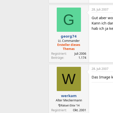
28. Juli 2007
G
Gut aber woh
Kann ich dan
hab ich ja k
georg74
Lt. Commander
Ersteller dieses
Themas
Registriert
Juli 2006
Beiträge
1.174
28. Juli 2007
W
Das Image 
werkam
Alter Meckermann
🎅Rätsel-Elite ’14
Registriert
Okt. 2001