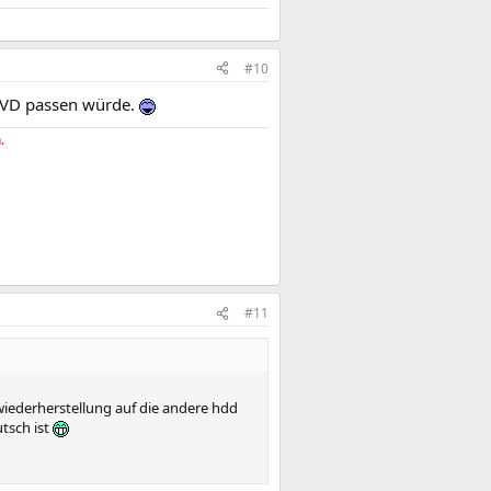
#10
 DVD passen würde.
.
#11
iederherstellung auf die andere hdd
tsch ist