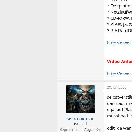
* Festplatten
* Netzlaufw
* CD-R/RW,
* ZIP®, Jaz
* P-ATA- (ID
http://www.
Video-Anle
http://www
28. Juli 2007
selbstverst
dann auf meh
egal auf Plat
musst halt i
serra.avatar
Banned
edit: da war
Registriert
Aug. 2004