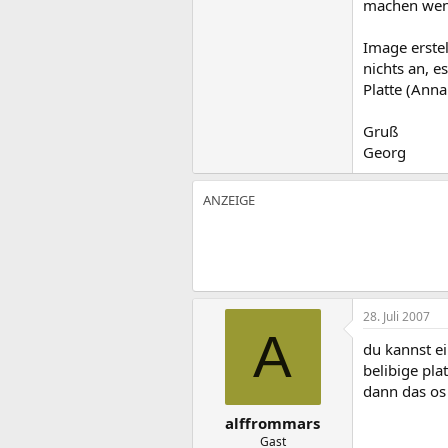
machen wenn
Image erstel
nichts an, e
Platte (Anna
Gruß
Georg
28. Juli 2007
A
du kannst ei
belibige pla
dann das os 
alffrommars
Gast