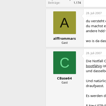
Beiträge
1.174
28. Juli 2007
A
du versteht
du machst e
andere hdd 
alffrommars
wo is da da
Gast
28. Juli 2007
C
Die Notfall
bootfähig
is
und dasselb
CBase64
Und natürlic
Gast
draufpasst.
Es werden d
* Neu! FTP-