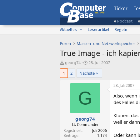
Ticker
Te
Podcast
Aktuelles
Leserartikel
Regeln
Foren
Massen- und Netzwerkspeicher
True Image - ich kapie
E
E
georg74
28. Juli 2007
r
r
1
2
Nächste
s
s
t
t
e
e
28. Juli 2007
l
l
G
Also, wenn i
l
l
e
t
des Falles d
r
a
m
Klonen: das 
georg74
weil er dann
Lt. Commander
Registriert
Juli 2006
Oder kann ic
Beiträge
1.174