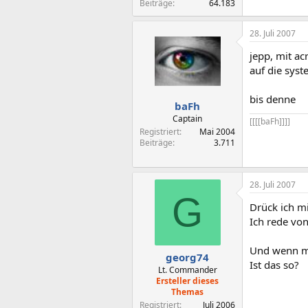
Beiträge
64.183
28. Juli 2007
jepp, mit ac
auf die syst
bis denne
baFh
Captain
[[[[baFh]]]]​
Registriert
Mai 2004
Beiträge
3.711
28. Juli 2007
G
Drück ich mi
Ich rede vo
Und wenn mir
georg74
Ist das so?
Lt. Commander
Ersteller dieses
Themas
Registriert
Juli 2006