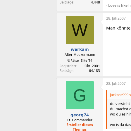
Beiträge
4.448
-
Love is like h
28. Juli 2007
W
Man könnte 
werkam
Alter Meckermann
🎅Rätsel-Elite ’14
Registriert
Okt. 2001
Beiträge
64.183
28. Juli 2007
G
jackass999 s
du versteht
du machst e
wo du es hi
georg74
Lt. Commander
wo is da da
Ersteller dieses
Themas