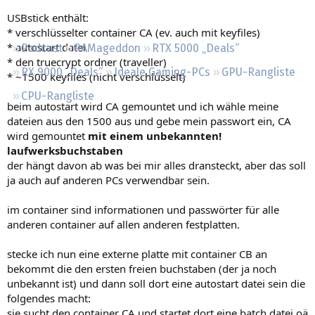
Regeln
USBstick enthält:
* verschlüsselter container CA (ev. auch mit keyfiles)
* autostart datei
Podcast
RAMageddon
RTX 5000 „Deals“
* den truecrypt ordner (traveller)
RX 9000 „Deals“
Ideale Gaming-PCs
GPU-Rangliste
* ~1500 keyfiles (nicht verschlüsselt)
CPU-Rangliste
beim autostart wird CA gemountet und ich wähle meine
dateien aus den 1500 aus und gebe mein passwort ein, CA
wird gemountet
mit einem unbekannten!
laufwerksbuchstaben
der hängt davon ab was bei mir alles dransteckt, aber das soll
ja auch auf anderen PCs verwendbar sein.
im container sind informationen und passwörter für alle
anderen container auf allen anderen festplatten.
stecke ich nun eine externe platte mit container CB an
bekommt die den ersten freien buchstaben (der ja noch
unbekannt ist) und dann soll dort eine autostart datei sein die
folgendes macht:
sie sucht den container CA und startet dort eine batch datei oä