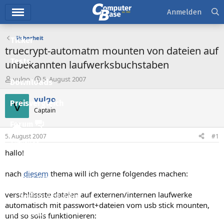
Hauptmenü
Anmelden
Sicherheit
Ticker
truecrypt-automatm mounten von dateien auf
Tests
unbekannten laufwerksbuchstaben
E
E
vulgo
5. August 2007
Downloads
r
r
s
s
vulgo
V
Preisvergleich
t
t
Captain
e
e
l
l
Forum
l
l
5. August 2007
#1
e
t
Aktuelles
r
a
hallo!
m
Empfohlene Inhalte
nach
diesem
thema will ich gerne folgendes machen:
Neue Beiträge
verschlüssste dateien auf externen/internen laufwerke
Neueste Aktivitäten
automatisch mit passwort+dateien vom usb stick mounten,
Leserartikel
und so solls funktionieren: