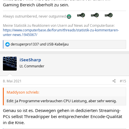
Gaming Bereich überholt zu sein.
Always outnumbered, never outgunned
Meine Statistik zu Reaktionen von Usern auf News auf Computerbase:
https://www.computerbase.de/forum/threads/statistik-zu-kommentaren-
unter-news.1945067/
dersuperpro1337
und
USB-Kabeljau
R
e
a
iSeeSharp
k
t
Lt. Commander
i
o
n
8. Mai 2021
#15
e
n
Maddyson schrieb:
:
Edit: Ja Programme verbrauchen CPU Leistung, aber sehr wenig.
Genau so ist es. Deswegen gehen in dedizierten Streaming-
PCs selbst Threadripper bei entsprechender Encode-Qualität
in die Knie.