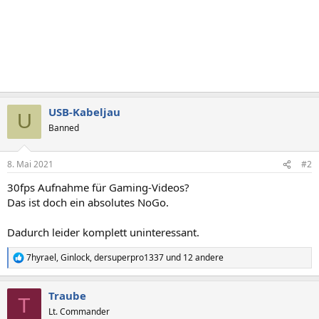
USB-Kabeljau
U
Banned
8. Mai 2021
#2
30fps Aufnahme für Gaming-Videos?
Das ist doch ein absolutes NoGo.
Dadurch leider komplett uninteressant.
7hyrael
,
Ginlock
,
dersuperpro1337
und 12 andere
R
e
a
Traube
k
T
t
Lt. Commander