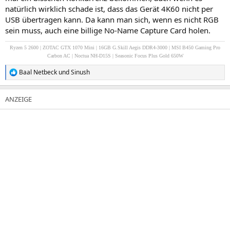
natürlich wirklich schade ist, dass das Gerät 4K60 nicht per
USB übertragen kann. Da kann man sich, wenn es nicht RGB
sein muss, auch eine billige No-Name Capture Card holen.
Ryzen 5 2600 | ZOTAC GTX 1070 Mini | 16GB G.Skill Aegis DDR4-3000 | MSI B450 Gaming Pro
Carbon AC | Noctua NH-D15S | Seasonic Focus Plus Gold 650W
Baal Netbeck
und
Sinush
R
e
a
k
t
i
o
n
e
n
: