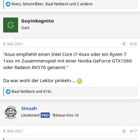
Roesi
,
Moonr@ker
,
Baal Netbeck
und 2 andere
R
e
a
Guyinkognito
k
G
t
Gast
i
o
n
8. Mai 2021
#16
e
n
"Asus empfiehlt einen Intel Core i7-6xxx oder ein Ryzen 7
:
1xxx im Zusammenspiel mit einer Nvidia GeForce GTX1060
oder Radeon RX570 genannt."
Da war wohl der Lektor pinkeln....
Baal Netbeck
und
416c
R
e
a
Sinush
k
t
Lieutenant
PRO
🎅Rätsel-Elite ’25
i
o
n
8. Mai 2021
#17
e
n