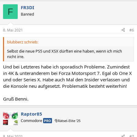
a
FR3DI
k
F
t
Banned
i
o
n
8. Mai 2021
#6
e
n
blubberz schrieb:
:
Selbst die neue PS5 und XSX dürften eine haben, wenn ich mich
nicht irre.
Und bei Letzteres habe ich sporadisch Probleme. Zumindest
in 4K & unteranderem bei Forza Motorsport 7. Egal ob One X
und oder Series X. Habe auch Mal den Insider verlassen und
die Konsole neu aufgesetzt. Problematik besteht weiterhin!
Gruß Benni.
Raptor85
Commodore
PRO
🎅Rätsel-Elite ’25
8. Mai 2021
#7