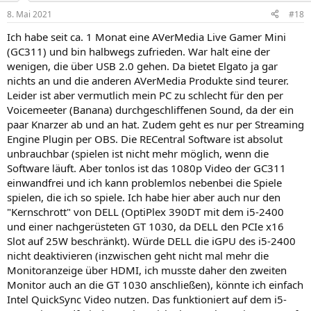
n
8. Mai 2021
#18
e
n
Ich habe seit ca. 1 Monat eine AVerMedia Live Gamer Mini
:
(GC311) und bin halbwegs zufrieden. War halt eine der
wenigen, die über USB 2.0 gehen. Da bietet Elgato ja gar
nichts an und die anderen AVerMedia Produkte sind teurer.
Leider ist aber vermutlich mein PC zu schlecht für den per
Voicemeeter (Banana) durchgeschliffenen Sound, da der ein
paar Knarzer ab und an hat. Zudem geht es nur per Streaming
Engine Plugin per OBS. Die RECentral Software ist absolut
unbrauchbar (spielen ist nicht mehr möglich, wenn die
Software läuft. Aber tonlos ist das 1080p Video der GC311
einwandfrei und ich kann problemlos nebenbei die Spiele
spielen, die ich so spiele. Ich habe hier aber auch nur den
"Kernschrott" von DELL (OptiPlex 390DT mit dem i5-2400
und einer nachgerüsteten GT 1030, da DELL den PCIe x16
Slot auf 25W beschränkt). Würde DELL die iGPU des i5-2400
nicht deaktivieren (inzwischen geht nicht mal mehr die
Monitoranzeige über HDMI, ich musste daher den zweiten
Monitor auch an die GT 1030 anschließen), könnte ich einfach
Intel QuickSync Video nutzen. Das funktioniert auf dem i5-