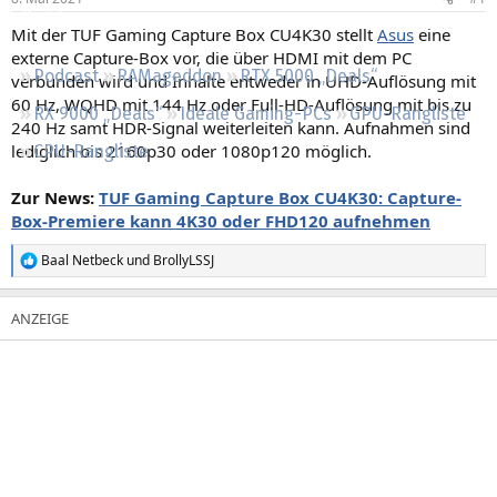
Regeln
Mit der TUF Gaming Capture Box CU4K30 stellt
Asus
eine
externe Capture-Box vor, die über HDMI mit dem PC
Podcast
RAMageddon
RTX 5000 „Deals“
verbunden wird und Inhalte entweder in UHD-Auflösung mit
60 Hz, WQHD mit 144 Hz oder Full-HD-Auflösung mit bis zu
RX 9000 „Deals“
Ideale Gaming-PCs
GPU-Rangliste
240 Hz samt HDR-Signal weiterleiten kann. Aufnahmen sind
lediglich bis 2160p30 oder 1080p120 möglich.
CPU-Rangliste
Zur News:
TUF Gaming Capture Box CU4K30: Capture-
Box-Premiere kann 4K30 oder FHD120 aufnehmen
Baal Netbeck
und
BrollyLSSJ
R
e
a
k
t
i
o
n
e
n
: