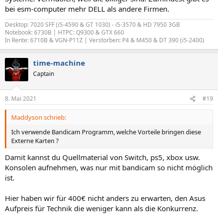
bei esm-computer mehr DELL als andere Firmen.
Desktop: 7020 SFF (i5-4590 & GT 1030) - i5-3570 & HD 7950 3GB
Notebook: 6730B | HTPC: Q9300 & GTX 660
In Rente: 6710B & VGN-P11Z | Verstorben: P4 & M450 & DT 390 (i5-2400)
time-machine
Captain
8. Mai 2021
#19
Maddyson schrieb:
Ich verwende Bandicam Programm, welche Vorteile bringen diese
Externe Karten ?
Damit kannst du Quellmaterial von Switch, ps5, xbox usw.
Konsolen aufnehmen, was nur mit bandicam so nicht möglich
ist.
Hier haben wir für 400€ nicht anders zu erwarten, den Asus
Aufpreis für Technik die weniger kann als die Konkurrenz.