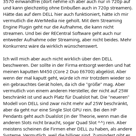
3570 einwandfrei (dort nehme ich aber auch nur in 720p auf
und kann gleichzeitig ohne Einbußen auch in 720p streamen).
Hätte das auf dem DELL hier auch funktioniert, hätte ich mir
vermutlich die AVerMedia nie geholt. Mit dem Streaming
Engine Plugin geht nur die Aufnahme, die kann nicht
streamen. Und bei der RECentral Software geht auch nur
entweder Aufnahme oder Streaming, aber nicht beides. Mehr
Konkurrenz wäre da wirklich wünschenswert.
Ich will mich aber auch nicht wirklich über den DELL
beschweren. Der sollte in der Firma entsorgt werden und hat
meinen kaputten M450 (Core 2 Duo E6700) abgelöst. Aber
wenn der mal kaputt geht, würde ich mir trotzdem wieder so
ein gebrauchtes Gerät holen, da ich die "größe" mag. Aber
vermutlich von einem anderen Hersteller, der nicht auf 25W
beschränkt ist und auch Platz für Dualslot hat. Die "neueren"
Modell von DELL sind zwar nicht mehr auf 25W beschränkt,
aber da geht nur eine Single Slot GPU rein. Bei den HP
Pendants geht auch Dualslot (in der Theorie, wenn man die
anderen Slots nicht braucht, sogar Quad Slot ^^) rein. Aber
meistens scheinen die Firmen eher DELL zu haben, als andere
Systeme. Vermutlich, weil die billiger sind. Zumindest gibt es