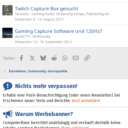
Twitch Capture Box gesucht
Tarnatos
Gaming-Audio, Streaming-Setups, Podcasting etc.
Antworten
8
13. August 2015
Gaming Capture Software und 120Hz?
dom6770
Multimedia
Antworten
13
18. September 2012
Facebook
X (Twitter)
Bluesky
Reddit
WhatsApp
E-Mail
Link
Teilen:
Extraleben, Community, Genrepolitik
Nichts mehr verpassen!
Erhalte eine Push-Benachrichtigung (oder einen Newsletter) bei
Erscheinen neuer Tests und Berichte:
Jetzt anmelden!
Warum Werbebanner?
ComputerBase berichtet unabhängig und verkauft deshalb keine