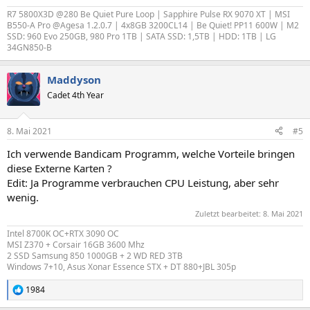
R7 5800X3D @280 Be Quiet Pure Loop | Sapphire Pulse RX 9070 XT | MSI
B550-A Pro @Agesa 1.2.0.7 | 4x8GB 3200CL14 | Be Quiet! PP11 600W | M2
SSD: 960 Evo 250GB, 980 Pro 1TB | SATA SSD: 1,5TB | HDD: 1TB | LG
34GN850-B
Maddyson
Cadet 4th Year
8. Mai 2021
#5
Ich verwende Bandicam Programm, welche Vorteile bringen
diese Externe Karten ?
Edit: Ja Programme verbrauchen CPU Leistung, aber sehr
wenig.
Zuletzt bearbeitet:
8. Mai 2021
Intel 8700K OC+RTX 3090 OC
MSI Z370 + Corsair 16GB 3600 Mhz
2 SSD Samsung 850 1000GB + 2 WD RED 3TB
Windows 7+10, Asus Xonar Essence STX + DT 880+JBL 305p
1984
R
e