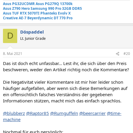
Asus PG32UCDMR Asus PG279Q
13700k
Asus Z790 Hero Samsung 990 Pro 32GB DDR5
Asus TUF RTX 5070TI Phanteks Evolv X
Creative AE-7
Beyerdynamic DT 770 Pro
Döspaddel
D
Lt. Junior Grade
8. Mai 2021
#20
Das ist doch echt unfassbar... Lest ihr, die sich über den Preis
beschweren, weder den Artikel richtig noch die Kommentare?
Die Negativitat vieler Kommentare ist mir hier leider schon
häufiger aufgefallen, aber wenn sich diese Bemerkungen auf
ein offensichtlich falsches Verständnis der gegebenen
Informationen stützen, macht mich das einfach sprachlos.
@blubberz
@Raptor85
@Rumguffeln
@beercarrier
@time-
machine
Nochmal für euch persönlich: