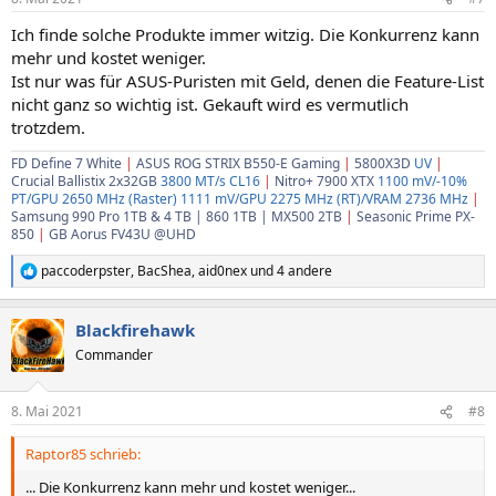
Ich finde solche Produkte immer witzig. Die Konkurrenz kann
mehr und kostet weniger.
Ist nur was für ASUS-Puristen mit Geld, denen die Feature-List
nicht ganz so wichtig ist. Gekauft wird es vermutlich
trotzdem.
FD Define 7 White
|
ASUS ROG STRIX B550-E Gaming
|
5800X3D
UV
|
Crucial Ballistix
2x32GB
3800 MT/s CL16
|
Nitro+ 7900 XTX
1100 mV/-10%
PT/GPU 2650 MHz (Raster) 1111 mV/GPU 2275 MHz (RT)/VRAM 2736 MHz
|
Samsung 990 Pro 1TB & 4 TB | 860 1TB | MX500 2TB
|
Seasonic Prime PX-
850
|
GB Aorus FV43U @UHD
paccoderpster
,
BacShea
,
aid0nex
und 4 andere
R
e
a
Blackfirehawk
k
t
Commander
i
o
n
8. Mai 2021
#8
e
n
Raptor85 schrieb:
:
... Die Konkurrenz kann mehr und kostet weniger...