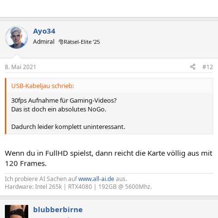
Ayo34
Admiral
🎅Rätsel-Elite ’25
8. Mai 2021
#12
USB-Kabeljau schrieb:
30fps Aufnahme für Gaming-Videos?
Das ist doch ein absolutes NoGo.
Dadurch leider komplett uninteressant.
Wenn du in FullHD spielst, dann reicht die Karte völlig aus mit
120 Frames.
Ich probiere AI Sachen auf
www.all-ai.de
aus.
Hardware: Intel 265k | RTX4080 | 192GB @ 5600Mhz.
blubberbirne