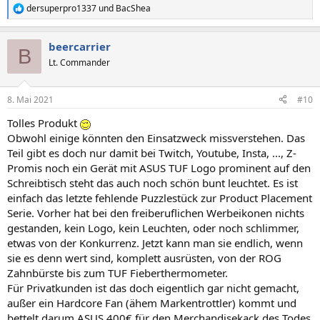
dersuperpro1337
und
BacShea
R
e
a
beercarrier
k
B
t
Lt. Commander
i
o
n
8. Mai 2021
#10
e
n
Tolles Produkt
:
Obwohl einige könnten den Einsatzweck missverstehen. Das
Teil gibt es doch nur damit bei Twitch, Youtube, Insta, ..., Z-
Promis noch ein Gerät mit ASUS TUF Logo prominent auf den
Schreibtisch steht das auch noch schön bunt leuchtet. Es ist
einfach das letzte fehlende Puzzlestück zur Product Placement
Serie. Vorher hat bei den freiberuflichen Werbeikonen nichts
gestanden, kein Logo, kein Leuchten, oder noch schlimmer,
etwas von der Konkurrenz. Jetzt kann man sie endlich, wenn
sie es denn wert sind, komplett ausrüsten, von der ROG
Zahnbürste bis zum TUF Fieberthermometer.
Für Privatkunden ist das doch eigentlich gar nicht gemacht,
außer ein Hardcore Fan (ähem Markentrottler) kommt und
bettelt darum ASUS 400€ für den Merchandisekack des Todes