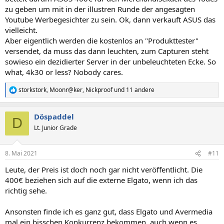
zu geben um mit in der illustren Runde der angesagten
Youtube Werbegesichter zu sein. Ok, dann verkauft ASUS das
vielleicht.
Aber eigentlich werden die kostenlos an "Produkttester"
versendet, da muss das dann leuchten, zum Capturen steht
sowieso ein dezidierter Server in der unbeleuchteten Ecke. So
what, 4k30 or less? Nobody cares.
storkstork
,
Moonr@ker
,
Nickproof
und 11 andere
R
e
a
Döspaddel
k
D
t
Lt. Junior Grade
i
o
n
8. Mai 2021
#11
e
n
Leute, der Preis ist doch noch gar nicht veröffentlicht. Die
:
400€ beziehen sich auf die externe Elgato, wenn ich das
richtig sehe.
Ansonsten finde ich es ganz gut, dass Elgato und Avermedia
mal ein bisschen Konkurrenz bekommen, auch wenn es