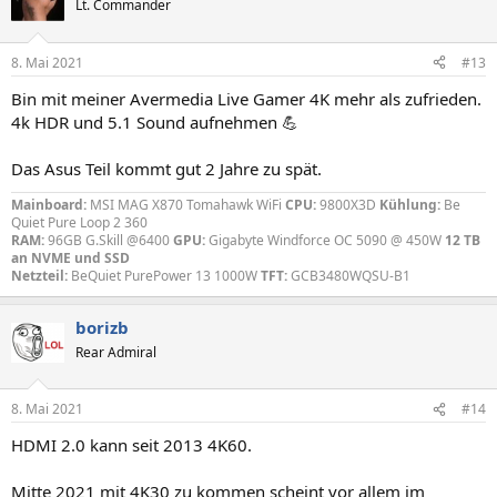
Lt. Commander
8. Mai 2021
#13
Bin mit meiner Avermedia Live Gamer 4K mehr als zufrieden.
4k HDR und 5.1 Sound aufnehmen 💪
Das Asus Teil kommt gut 2 Jahre zu spät.
Mainboard:
MSI MAG X870 Tomahawk WiFi
CPU:
9800X3D
Kühlung:
Be
Quiet Pure Loop 2 360
RAM:
96GB G.Skill @6400
GPU:
Gigabyte Windforce OC 5090 @ 450W
12 TB
an NVME und SSD
Netzteil:
BeQuiet PurePower 13 1000W
TFT:
GCB3480WQSU-B1
borizb
Rear Admiral
8. Mai 2021
#14
HDMI 2.0 kann seit 2013 4K60.
Mitte 2021 mit 4K30 zu kommen scheint vor allem im