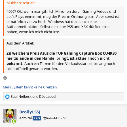
blubberz schrieb:
:
400€? Ok, wenn man jährlich Millionen durch Gaming-Videos und
Let's Plays einnimmt, mag der Preis in Ordnung sein. Aber sonst ist
er natürlich viel zu hoch. Windows hat doch auch eine
Aufnahmefunktion. Selbst die neue PS5 und XSX dürften eine
haben, wenn ich mich nicht irre.
Aus dem Artikel:
Zu welchem Preis Asus die TUF Gaming Capture Box CU4K30
hierzulande in den Handel bringt, ist aktuell noch nicht
bekannt.
Auch ein Termin für den Verkaufsstart ist bislang noch
nicht offiziell genannt worden.
🤨
Mein System kennt keine Grenzen.
Baal Netbeck
und
Döspaddel
R
e
a
BrollyLSSJ
k
t
Admiral
PRO
🎅Rätsel-Elite ’25
i
o