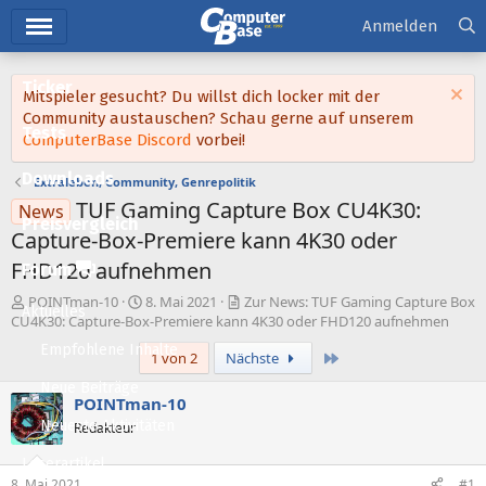
Hauptmenü
Anmelden
Ticker
Mitspieler gesucht? Du willst dich locker mit der
Community austauschen? Schau gerne auf unserem
Tests
ComputerBase Discord
vorbei!
Downloads
Extraleben, Community, Genrepolitik
TUF Gaming Capture Box CU4K30:
News
Preisvergleich
Capture-Box-Premiere kann 4K30 oder
FHD120 aufnehmen
Forum
E
E
POINTman-10
8. Mai 2021
Zur News: TUF Gaming Capture Box
Aktuelles
r
r
CU4K30: Capture-Box-Premiere kann 4K30 oder FHD120 aufnehmen
s
s
Empfohlene Inhalte
Letzte
1 von 2
Nächste
t
t
e
e
Neue Beiträge
l
l
POINTman-10
l
l
Neueste Aktivitäten
Redakteur
e
t
r
a
Leserartikel
m
8. Mai 2021
#1