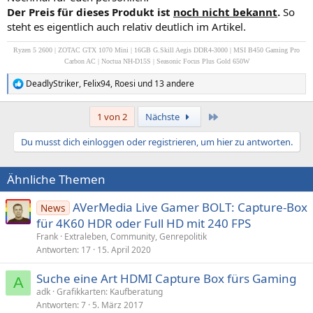
Der Preis für dieses Produkt ist
noch nicht bekannt
.
So
steht es eigentlich auch relativ deutlich im Artikel.
Ryzen 5 2600 | ZOTAC GTX 1070 Mini | 16GB G.Skill Aegis DDR4-3000 | MSI B450 Gaming Pro
Carbon AC | Noctua NH-D15S | Seasonic Focus Plus Gold 650W
DeadlyStriker
,
Felix94
,
Roesi
und 13 andere
R
e
a
Letzte
1 von 2
Nächste
k
t
Du musst dich einloggen oder registrieren, um hier zu antworten.
i
o
n
Ähnliche Themen
e
n
:
AVerMedia Live Gamer BOLT: Capture-Box
News
für 4K60 HDR oder Full HD mit 240 FPS
Frank
Extraleben, Community, Genrepolitik
Antworten
17
15. April 2020
Suche eine Art HDMI Capture Box fürs Gaming
A
adk
Grafikkarten: Kaufberatung
Antworten
7
5. März 2017