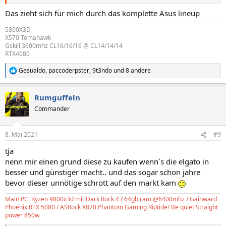
Das zieht sich für mich durch das komplette Asus lineup
5800X3D
X570 Tomahawk
Gskill 3600mhz CL16/16/16 @ CL14/14/14
RTX4080
Gesualdo
,
paccoderpster
,
9t3ndo
und 8 andere
R
e
a
Rumguffeln
k
t
Commander
i
o
n
8. Mai 2021
#9
e
n
tja
:
nenn mir einen grund diese zu kaufen wenn´s die elgato in
besser und günstiger macht.. und das sogar schon jahre
bevor dieser unnötige schrott auf den markt kam
Main PC: Ryzen 9800x3d mit Dark Rock 4 / 64gb ram @6400mhz / Gainward
Phoenix RTX 5080 / ASRock X870 Phantom Gaming Riptide/ Be quiet Straight
power 850w