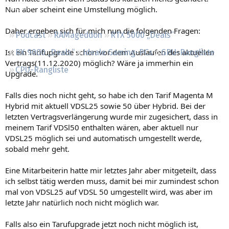
Regeln
Nun aber scheint eine Umstellung möglich.
Daher ergeben sich für mich nun die folgenden Fragen:
Podcast
RAMageddon
RTX 5000 „Deals“
Ist ein Tarifupgrade schon vor dem Auslaufen des aktuellen
RX 9000 „Deals“
Ideale Gaming-PCs
GPU-Rangliste
Vertrags(11.12.2020) möglich? Wäre ja immerhin ein
CPU-Rangliste
Upgrade.
Falls dies noch nicht geht, so habe ich den Tarif Magenta M
Hybrid mit aktuell VDSL25 sowie 50 über Hybrid. Bei der
letzten Vertragsverlängerung wurde mir zugesichert, dass in
meinem Tarif VDSl50 enthalten wären, aber aktuell nur
VDSL25 möglich sei und automatisch umgestellt werde,
sobald mehr geht.
Eine Mitarbeiterin hatte mir letztes Jahr aber mitgeteilt, dass
ich selbst tätig werden muss, damit bei mir zumindest schon
mal von VDSL25 auf VDSL 50 umgestellt wird, was aber im
letzte Jahr natürlich noch nicht möglich war.
Falls also ein Tarufupgrade jetzt noch nicht möglich ist,