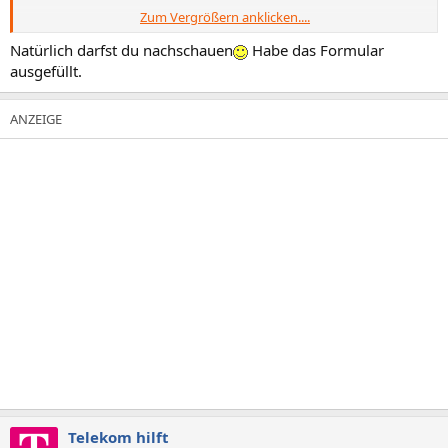
Zum Vergrößern anklicken....
LG
Sven W.
Natürlich darfst du nachschauen
Habe das Formular
ausgefüllt.
Telekom hilft