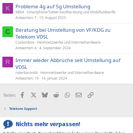
Probleme 4g auf 5g Umstellung
K
KB64
Smartphone/Tablet-Kaufberatung und Mobilfunktarife
Antworten
7
15. August 2025
Beratung bei Umstellung von VF/KDG zu
C
Telekom VDSL
Coolumboo
Heimnetzwerke und Internethardware
Antworten
4
4. September 2024
Immer wieder Abbrüche seit Umstellung auf
R
VDSL
roterbaron44
Heimnetzwerke und Internethardware
Antworten
19
14. Januar 2024
Facebook
X (Twitter)
Bluesky
Reddit
WhatsApp
E-Mail
Link
Teilen:
Telekom Support
Nichts mehr verpassen!