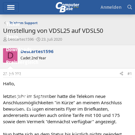
Hauptmenü
Anmelden
Telekom Support
Ticker
Umstellung von VDSL25 auf VDSL50
Tests
E
E
Descartes1596
23. Juli 2020
r
r
Downloads
s
s
Descartes1596
D
t
t
Cadet 2nd Year
e
e
Preisvergleich
l
l
l
l
23. Juli 2020
#1
Forum
e
t
r
a
Hallo,
Aktuelles
m
letztes Jahr im September hatte die Telekom neue
Empfohlene Inhalte
Anschlussmöglichkeiten "in Kürze" an meinem Anschluss
Neue Beiträge
beworben. Es lagen einerseits Flyer im Briefkasten,
andererseits wurden auch online Tarife mit 100 und 175
Neueste Aktivitäten
sowie dem Vermerk "demnächst verfügbar" angezeigt.
Leserartikel
Nun hatte sich an dem Status bis kürzlich nichts geändert.