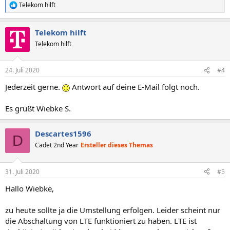
Telekom hilft
R
e
a
Telekom hilft
k
t
Telekom hilft
i
o
n
24. Juli 2020
#4
e
n
Jederzeit gerne.
Antwort auf deine E-Mail folgt noch.
:
Es grüßt Wiebke S.
Descartes1596
D
Cadet 2nd Year
Ersteller dieses Themas
31. Juli 2020
#5
Hallo Wiebke,
zu heute sollte ja die Umstellung erfolgen. Leider scheint nur
die Abschaltung von LTE funktioniert zu haben. LTE ist