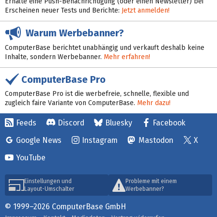
Erhalte eine Push-Benachrichtigung (oder einen Newsletter) bei
Erscheinen neuer Tests und Berichte:
Jetzt anmelden!
Warum Werbebanner?
ComputerBase berichtet unabhängig und verkauft deshalb keine
Inhalte, sondern Werbebanner.
Mehr erfahren!
ComputerBase Pro
ComputerBase Pro ist die werbefreie, schnelle, flexible und
zugleich faire Variante von ComputerBase.
Mehr dazu!
Feeds
Discord
Bluesky
Facebook
Google News
Instagram
Mastodon
X
YouTube
Einstellungen und
Probleme mit einem
Layout-Umschalter
Werbebanner?
© 1999–2026 ComputerBase GmbH