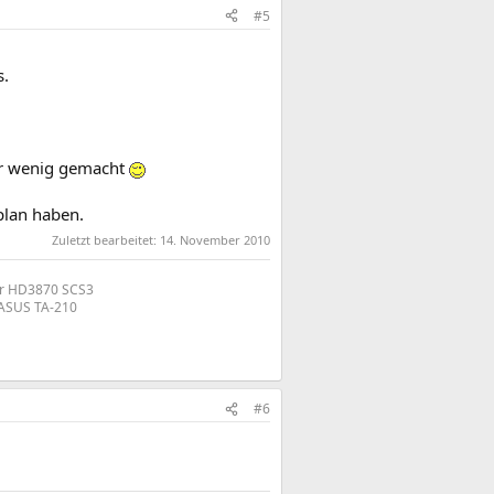
#5
s.
her wenig gemacht
plan haben.
Zuletzt bearbeitet:
14. November 2010
or HD3870 SCS3
 ASUS TA-210
#6