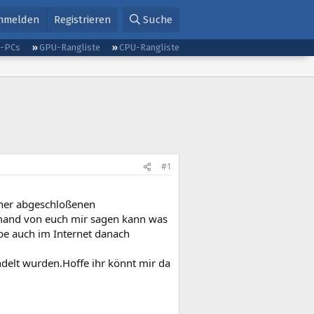
nmelden
Registrieren
Suche
g-PCs
GPU-Rangliste
CPU-Rangliste
#1
einer abgeschloßenen
jemand von euch mir sagen kann was
be auch im Internet danach
ndelt wurden.Hoffe ihr könnt mir da