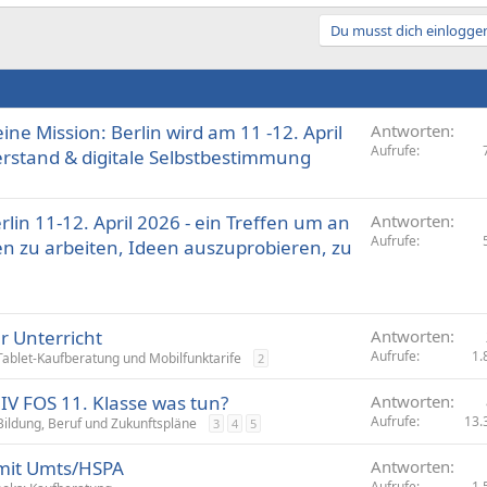
Du musst dich einloggen
ine Mission: Berlin wird am 11 -12. April
Antworten
Aufrufe
rstand & digitale Selbstbestimmung
n 11-12. April 2026 - ein Treffen um an
Antworten
Aufrufe
n zu arbeiten, Ideen auszuprobieren, zu
.
ür Unterricht
Antworten
Aufrufe
1.
ablet-Kaufberatung und Mobilfunktarife
2
V FOS 11. Klasse was tun?
Antworten
Aufrufe
13.
Bildung, Beruf und Zukunftspläne
3
4
5
mit Umts/HSPA
Antworten
Aufrufe
1.