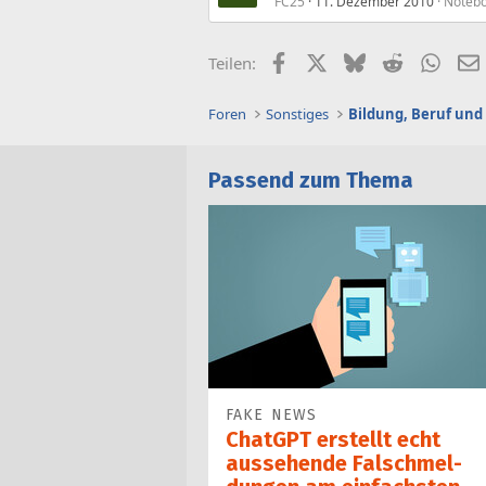
FC25
11. Dezember 2010
Notebo
Facebook
X (Twitter)
Bluesky
Reddit
What
Teilen:
Foren
Sonstiges
Bildung, Beruf und
Passend zum Thema
FAKE NEWS
ChatGPT erstellt echt
aussehende Falsch­mel­