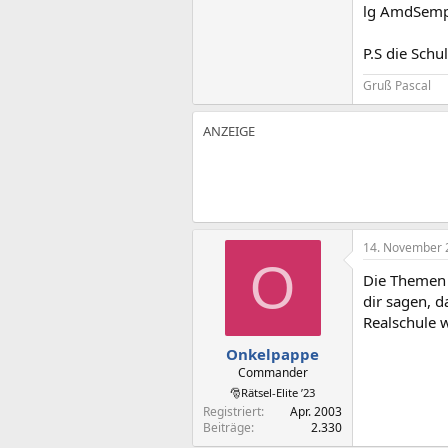
lg AmdSem
P.S die Schu
Gruß Pascal
14. November 
O
Die Themen 
dir sagen, d
Realschule 
Onkelpappe
Commander
🎅Rätsel-Elite ’23
Registriert
Apr. 2003
Beiträge
2.330