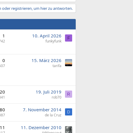
 oder registrieren, um hier zu antworten.
1
10. April 2026
F
742
funkyfunk
0
15. März 2026
507
tarifa
20
19. Juli 2019
R
841
rob70
80
7. November 2014
D
387
de la Cruz
11
11. Dezember 2010
517
Athlonscout