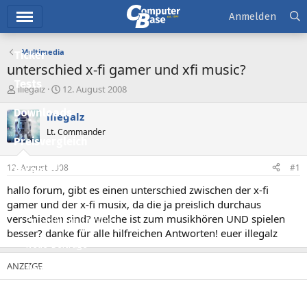
Hauptmenü
Anmelden
Multimedia
Ticker
unterschied x-fi gamer und xfi music?
Tests
E
E
illegalz
12. August 2008
r
r
Downloads
s
s
illegalz
t
t
Lt. Commander
e
e
Preisvergleich
l
l
l
l
12. August 2008
#1
Forum
e
t
r
a
hallo forum, gibt es einen unterschied zwischen der x-fi
Aktuelles
m
gamer und der x-fi musix, da die ja preislich durchaus
verschieden sind? welche ist zum musikhören UND spielen
Empfohlene Inhalte
besser? danke für alle hilfreichen Antworten! euer illegalz
Neue Beiträge
Neueste Aktivitäten
Leserartikel