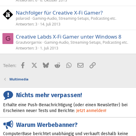
Antworten
6
6. Oktober 2013
Nachfolger für Creative X-Fi Gamer?
polaroid
Gaming-Audio, Streaming-Setups, Podcasting etc.
Antworten
3
14. Juli 2013
Creative Labds X-Fi Gamer unter Windows 8
G
Grautvorgarnix
Gaming-Audio, Streaming-Setups, Podcasting etc.
Antworten
3
1. Juli 2013
Facebook
X (Twitter)
Bluesky
Reddit
WhatsApp
E-Mail
Link
Teilen:
Multimedia
Nichts mehr verpassen!
Erhalte eine Push-Benachrichtigung (oder einen Newsletter) bei
Erscheinen neuer Tests und Berichte:
Jetzt anmelden!
Warum Werbebanner?
ComputerBase berichtet unabhängig und verkauft deshalb keine