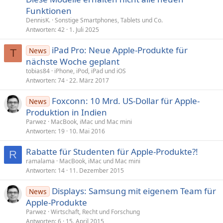
Funktionen
DennisK.
Sonstige Smartphones, Tablets und Co.
Antworten
42
1. Juli 2025
iPad Pro: Neue Apple-Produkte für
News
T
nächste Woche geplant
tobias84
iPhone, iPod, iPad und iOS
Antworten
74
22. März 2017
Foxconn: 10 Mrd. US-Dollar für Apple-
News
Produktion in Indien
Parwez
MacBook, iMac und Mac mini
Antworten
19
10. Mai 2016
Rabatte für Studenten für Apple-Produkte?!
R
ramalama
MacBook, iMac und Mac mini
Antworten
14
11. Dezember 2015
Displays: Samsung mit eigenem Team für
News
Apple-Produkte
Parwez
Wirtschaft, Recht und Forschung
Antworten
6
15. April 2015