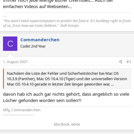
immer noch jede Menge Buffer Overflows... Auch bei
einfachen Videos auf Webseiten...
---
"You won't need supercomputers to predict the future. It's building right in front
of us, from how we treat children."
-Kofi Annan
Commanderchen
C
Cadet 2nd Year
1. August 2007
#3
Nachdem die Liste der Fehler und Sicherheitslöcher bei Mac OS
10.3.9 (Panther), Mac OS 10.4.10 (Tiger) und der universellen Version
Mac OS 10.4.10 gerade in letzter Zeit länger geworden war, ...
davon hab ich auch gar nichts gehört, dass angeblich so viele
Löcher gefunden worden sein sollen?!
Mfg, Commanderchen
--------------------------
MacBook, white​