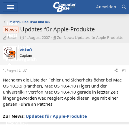
Hauptmenü
Anmelden
iPhone, iPod, iPad und iOS
Ticker
Updates für Apple-Produkte
News
Tests
E
E
Sasan
1. August 2007
Zur News: Updates für Apple-Produkte
r
r
Downloads
s
s
Sasan
t
t
Captain
e
e
Preisvergleich
l
l
l
l
1. August 2007
#1
Forum
e
t
r
a
Nachdem die Liste der Fehler und Sicherheitslöcher bei Mac
Aktuelles
m
OS 10.3.9 (Panther), Mac OS 10.4.10 (Tiger) und der
universellen Version Mac OS 10.4.10 gerade in letzter Zeit
Empfohlene Inhalte
länger geworden war, reagiert Apple dieser Tage mit einer
Neue Beiträge
ganzen Fuhre an Patches.
Neueste Aktivitäten
Zur News:
Updates für Apple-Produkte
Leserartikel