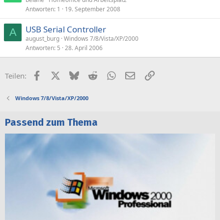
Antworten
1
19. September 2008
USB Serial Controller
A
august_burg
Windows 7/8/Vista/XP/2000
Antworten
5
28. April 2006
Facebook
X (Twitter)
Bluesky
Reddit
WhatsApp
E-Mail
Link
Teilen:
Windows 7/8/Vista/XP/2000
Passend zum Thema