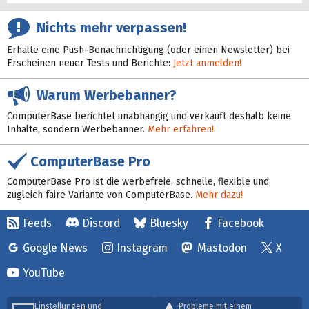
Nichts mehr verpassen!
Erhalte eine Push-Benachrichtigung (oder einen Newsletter) bei
Erscheinen neuer Tests und Berichte:
Jetzt anmelden!
Warum Werbebanner?
ComputerBase berichtet unabhängig und verkauft deshalb keine
Inhalte, sondern Werbebanner.
Mehr erfahren!
ComputerBase Pro
ComputerBase Pro ist die werbefreie, schnelle, flexible und
zugleich faire Variante von ComputerBase.
Mehr dazu!
Feeds
Discord
Bluesky
Facebook
Google News
Instagram
Mastodon
X
YouTube
Einstellungen und
Probleme mit einem