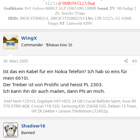
CL2.5 )
@ DDR376 CL2.5 Dual
Grafikkarte
: PoV Geforce 6600GT AGP (560/1100) 128MB
Sound, TV
: SB Audigy 2
ZS, TerraTec TValue
HDDs
: 80GB ST380021A, 200GB ST3200822AS
LWs
: LTR 52327s, LG 4160B,
Floppy
NT
: Linkworld 420W​
WingX
Commander
🎅Rätsel-Elite ’25
30. März 2005
#3
Ist das ein Kabel für ein Nokia Telefon? Ich hab so eins für
mein 6610i.
Der Treiber ist von Prolific und heisst PL 2303.
Ich kann ihn dir auch mailen, dann PN an mich.
Intel Xeon 1231v3, Gigabyte H97-HD3, 24 GB Crucial Ballistix Sport, Asus RX
570 STRIX 4GB, Crucial 1TB SSD, Samsung 830 256GB SSD, Debian 13 Trixie,
HP ZR 2440w + Lenovo ThinkVision LT2452p.​
Shadow16
Banned