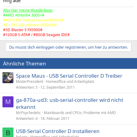
mfg ade
Also hier meine Wunderkiste:
#AMD Athlon64 3000+#
#ASUS K8V Deluxe Second Edition#
#2 x 512 MB Infineon DDR400#
#3D Blaster 5 FX5900#
#120GB S-ATA# / #80GB Seagate IDE#
Du musst dich einloggen oder registrieren, um hier zu antworten.
Ähnliche Themen
Space Maus - USB Serial Controller D Treiber
MisterPresident
Homeoffice und Arbeitsplatz
Antworten
5
12. September 2011
ga-870a-ud3: usb-serial-controller wird nicht
M
erkannt
Mr.Psychedelic
Mainboards und CPUs: Probleme mit AMD
Antworten
4
18. Februar 2011
USB-Serial Controller D installieren
B
belane
Homeoffice und Arbeitsplatz