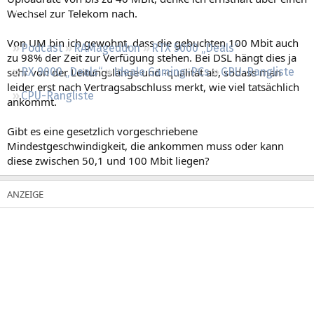
Regeln
Wechsel zur Telekom nach.
Von UM bin ich gewohnt, dass die gebuchten 100 Mbit auch
Podcast
RAMageddon
RTX 5000 „Deals“
zu 98% der Zeit zur Verfügung stehen. Bei DSL hängt dies ja
sehr von der Leitungslänge und -qualität ab, sodass man
RX 9000 „Deals“
Ideale Gaming-PCs
GPU-Rangliste
leider erst nach Vertragsabschluss merkt, wie viel tatsächlich
CPU-Rangliste
ankommt.
Gibt es eine gesetzlich vorgeschriebene
Mindestgeschwindigkeit, die ankommen muss oder kann
diese zwischen 50,1 und 100 Mbit liegen?