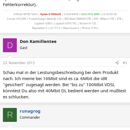
Fehlerkorrektur).
ASRock X670E Taichi |
Ryzen 9 7950x3D
| G.Skill 64GB |
ASUS
RTX 4090
| LG OLED 42
Corsair HX1200i | Fractal Design Meshify 2 XL | WD Black SN850X 2TB + 4TB - 980pro 1TB + 2TB |
Logitech G903 | Logitech G915 TKL | Nubert A-125
Playstation 5 | LG 77 C2 | Meta Quest 3 | iPhone 17 Pro
Don Kamillentee
D
Gast
23. November 2015
#3
Schau mal in der Leistungsbeschreibung bei dem Produkt
nach. Ich meine bei 16Mbit sind es ca. 6Mbit die idR
"gesichert" zugesagt werden. Bei "bis zu" 100Mbit VDSL
könntest Du also mit 40Mbit DL bedient werden und müßtest
es schlucken.
runagrog
R
Commander