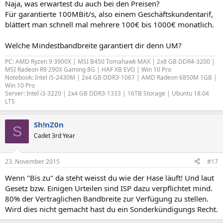
Naja, was erwartest du auch bei den Preisen?
Für garantierte 100MBit/s, also einem Geschäftskundentarif,
blättert man schnell mal mehrere 100€ bis 1000€ monatlich.
Welche Mindestbandbreite garantiert dir denn UM?
PC: AMD Ryzen 9 3900X | MSI B450 Tomahawk MAX | 2x8 GB DDR4-3200 |
MSI Radeon R9 290X Gaming 8G | HAF XB EVO | Win 10 Pro
Notebook: Intel i5-2430M | 2x4 GB DDR3-1067 | AMD Radeon 6850M 1GB |
Win 10 Pro
Server: Intel i3-3220 | 2x4 GB DDR3-1333 | 16TB Storage | Ubuntu 18.04
LTS
Sh!nZ0n
S
Cadet 3rd Year
23. November 2015
#17
Wenn "Bis zu" da steht weisst du wie der Hase läuft! Und laut
Gesetz bzw. Einigen Urteilen sind ISP dazu verpflichtet mind.
80% der Vertraglichen Bandbreite zur Verfügung zu stellen.
Wird dies nicht gemacht hast du ein Sonderkündigungs Recht.