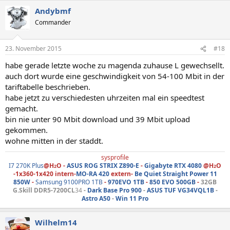
Andybmf
Commander
23. November 2015
#18
habe gerade letzte woche zu magenda zuhause L gewechsellt.
auch dort wurde eine geschwindigkeit von 54-100 Mbit in der
tariftabelle beschrieben.
habe jetzt zu verschiedesten uhrzeiten mal ein speedtest
gemacht.
bin nie unter 90 Mbit download und 39 Mbit upload
gekommen.
wohne mitten in der staddt.
sysprofile
I7 270K Plus
@H
O -
ASUS ROG STRIX Z890-E
-
Gigabyte RTX 4080
@H
O
2
2
-1x360-1x420 intern-
MO-RA 420
extern-
Be Quiet
Straight Power 11
850W
-
Samsung 9100PRO 1TB
-
970EVO 1TB
-
850 EVO 500GB
-
32GB
G.Skill DDR5-7200CL
34
-
Dark Base Pro 900
-
ASUS TUF VG34VQL1B
-
Astro A50
-
Win 11 Pro
Wilhelm14