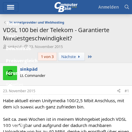
Hauptmenü
Anmelden
Internetprovider und Webhosting
Ticker
VDSL 100 bei der Telekom - Garantierte
Tests
Mindestgeschwindigkeit?
E
E
sinkpäd
23. November 2015
Downloads
r
r
Letzte
1 von 3
Nächste
s
s
Preisvergleich
t
t
e
e
sinkpäd
S
l
l
Forum
Lt. Commander
l
l
e
t
Aktuelles
r
a
23. November 2015
#1
m
Empfohlene Inhalte
Habe aktuell einen Unitymedia 100/2,5 Mbit Anschluss, mit
Neue Beiträge
dem ich soweit auch ganz zufrieden bin.
Neueste Aktivitäten
Seit ca. zwei Wochen ist in meinem Wohngebiet jedoch VDSL
100 verfügbar und aufgrund der dadurch machbaren
Leserartikel
Uploadrate von bis zu 40 MBit, denke ich ernsthaft über einen