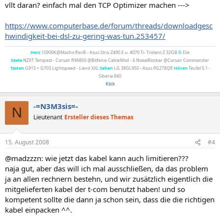
vllt daran? einfach mal den TCP Optimizer machen --->
https://www.computerbase.de/forum/threads/downloadgesc
hwindigkeit-bei-dsl-zu-gering-was-tun.253457/
Herz
10900K@Macho RevB - Asus Strix Z490 E u. 4070 Ti- Trident Z 32GB
B
-Die
Seele
NZXT Tempest - Corsair RMi850 @Bitfenix CableMod - 6 NoiseBlocker @Corsair Commander
Tasten
G915 + G703 Lightspeed - Lievd XXL
Sehen
LG 38GL950 - Asus PG278QR
Hören
Teufel 5.1 -
Siberia 840
Klick
-=N3M3sis=-
N
Lieutenant
Ersteller dieses Themas
15. August 2008
#4
@madzzzn: wie jetzt das kabel kann auch limitieren???
naja gut, aber das will ich mal ausschließen, da das problem
ja an allen rechnern bestehn, und wir zusätzlich eigentlich die
mitgelieferten kabel der t-com benutzt haben! und so
kompetent sollte die dann ja schon sein, dass die die richtigen
kabel einpacken ^^.