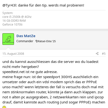
@Tyr43l: danke für den tip. werds mal probieren!
System:
core i5 2500k @ 4Ghz
16 Gb DDR3 RAM
Geforce 1070ti
Das MatZe
Commander
🎅Rätsel-Elite ’25
15. August 2008
#5
und du kannst ausschliessen das die server wo du loadest
nicht mehr hergeben?
speedtest.net ist ne gute adresse.
meine frage nun: ist der speedport 300HS auschlielich ein
umsetzer oder auch ein vdsl modem sprich das er PPPoE
unso macht? wenn letzteres der fall is versuchs doch mal mit
nem stinknormalen router, könnte ja dann auch klappen. zur
not n alten pc ausgegraben, 2 netzwerkkarten rein und ipcop
drauf, damit kannste auch routing (und sogar PPPoE) machen