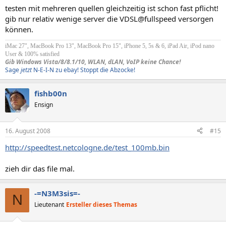
testen mit mehreren quellen gleichzeitig ist schon fast pflicht!
gib nur relativ wenige server die VDSL@fullspeed versorgen
können.
iMac 27", MacBook Pro 13", MacBook Pro 15", iPhone 5, 5s & 6, iPad Air, iPod nano
User & 100% satisfied
Gib Windows Vista/8/8.1/10, WLAN, dLAN, VoIP keine Chance!
Sage
jetzt
N-E-I-N zu ebay! Stoppt die Abzocke!
fishb00n
Ensign
16. August 2008
#15
http://speedtest.netcologne.de/test_100mb.bin
zieh dir das file mal.
-=N3M3sis=-
N
Lieutenant
Ersteller dieses Themas