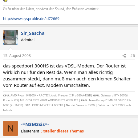
Es ist nicht der Lärm, sondern der Sound, der Präsenz vermittelt
http://www.sysprofile.de/id72669
Sir_Sascha
Admiral
15. August 2008
#6
das speedport 300HS ist das VDSL-Modem. Der Router ist
wirklich nur für den Rest da. Wenn man alles richtig
zusammen steckt, dann muß man auch den kleinen Schalter
vom Router auf ext. Modem umschalten.
CPU:
AMD Ryzan 9 9900X + ARCTIC Liquid Freezer III Pro 360 A-RGB|
GPU:
Gainward RTX 5070ti
Phoenix GS| MB: GIGABYTE X870E AORUS ELITE WIFI7 ICE |
RAM:
Team Group DIMM 32 GB DDR5-
6000 (2x 16 GB)|
SSD:
KIOXIA-EXCERIA G3 2TB | Netztei: Seasonic 850W | Gehäuse: HYTE Y70 Touch
Infinite
-=N3M3sis=-
N
Lieutenant
Ersteller dieses Themas