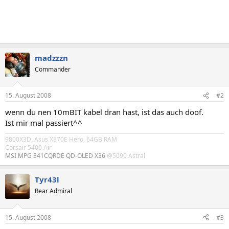
madzzzn
Commander
15. August 2008
#2
wenn du nen 10mBIT kabel dran hast, ist das auch doof.
Ist mir mal passiert^^
9800X3D, Asus X870E Hero, 64GB RAM
Corsair 5400 Air
MSI MPG 341CQRDE QD-OLED X36
@5090 Astral
Tyr43l
Rear Admiral
15. August 2008
#3