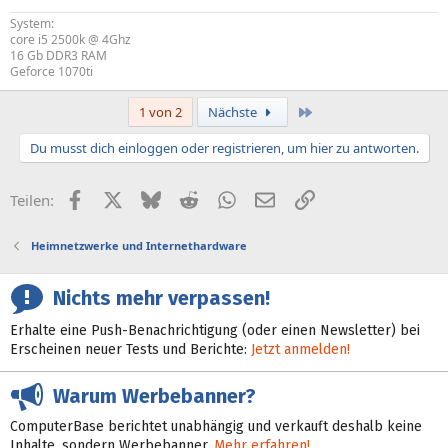
System:
core i5 2500k @ 4Ghz
16 Gb DDR3 RAM
Geforce 1070ti
Letzte
1 von 2
Nächste
Du musst dich einloggen oder registrieren, um hier zu antworten.
Facebook
X (Twitter)
Bluesky
Reddit
WhatsApp
E-Mail
Link
Teilen:
Heimnetzwerke und Internethardware
Nichts mehr verpassen!
Erhalte eine Push-Benachrichtigung (oder einen Newsletter) bei
Erscheinen neuer Tests und Berichte:
Jetzt anmelden!
Warum Werbebanner?
ComputerBase berichtet unabhängig und verkauft deshalb keine
Inhalte, sondern Werbebanner.
Mehr erfahren!