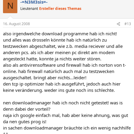
-=N3M3sis=-
N
Lieutenant
Ersteller dieses Themas
16. August 2008
#13
also irgendwelche download programme hab ich nicht!
und alles was drosseln könnte hab ich natürlich zu
testzwecken abgeschaltet, wie z.b. media reciever und alle
anderen pcs. als ich aber meinen pc direkt am modem
angesteckt hatte, konnte ja nichts weiter stören.
also als antivirensoftware und firewall hab ich norton von t-
online. hab firewall natürlich auch mal zu testzwecken
ausgeschaltet. bringt aber nichts...leider!
den tcp ip optimizer hab ich ausgeführt, jedoch auch hier
keine veränderung. weder ins gute noch ins schlechte.
nen downloadmanager hab ich noch nicht getestet! was is
denn dabei der vorteil?
naja ich google einfach mal, hab aber keine ahnung, was gut
da nen gutes prog is!
in sachen downloadmanager bräuchte ich ein wenig nachhilfe