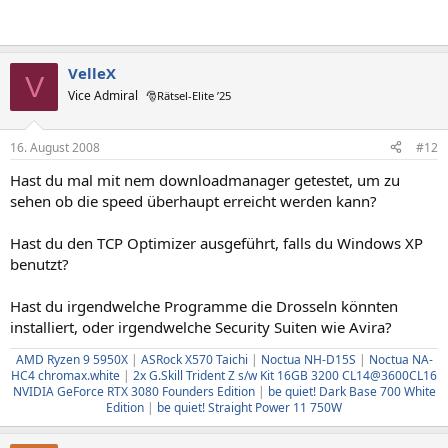
VelleX
V
Vice Admiral
🎅Rätsel-Elite ’25
16. August 2008
#12
Hast du mal mit nem downloadmanager getestet, um zu
sehen ob die speed überhaupt erreicht werden kann?
Hast du den TCP Optimizer ausgeführt, falls du Windows XP
benutzt?
Hast du irgendwelche Programme die Drosseln könnten
installiert, oder irgendwelche Security Suiten wie Avira?
AMD Ryzen 9 5950X
|
ASRock X570 Taichi
|
Noctua NH-D15S
|
Noctua NA-
HC4 chromax.white
|
2x G.Skill Trident Z s/w Kit 16GB 3200 CL14@3600CL16
NVIDIA GeForce RTX 3080 Founders Edition
|
be quiet! Dark Base 700 White
Edition
|
be quiet! Straight Power 11 750W