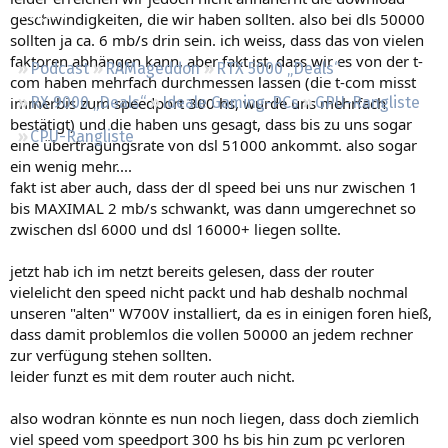
Regeln
geschwindigkeiten, die wir haben sollten. also bei dls 50000
sollten ja ca. 6 mb/s drin sein. ich weiss, dass das von vielen
faktoren abhängen kann, aber fakt ist, dass wir es von der t-
Podcast
RAMageddon
RTX 5000 „Deals“
com haben mehrfach durchmessen lassen (die t-com misst
immerbis zum speedport 300 hs, wurde uns mehrfach
RX 9000 „Deals“
Ideale Gaming-PCs
GPU-Rangliste
bestätigt) und die haben uns gesagt, dass bis zu uns sogar
CPU-Rangliste
eine übertragungsrate von dsl 51000 ankommt. also sogar
ein wenig mehr....
fakt ist aber auch, dass der dl speed bei uns nur zwischen 1
bis MAXIMAL 2 mb/s schwankt, was dann umgerechnet so
zwischen dsl 6000 und dsl 16000+ liegen sollte.
jetzt hab ich im netzt bereits gelesen, dass der router
vielelicht den speed nicht packt und hab deshalb nochmal
unseren "alten" W700V installiert, da es in einigen foren hieß,
dass damit problemlos die vollen 50000 an jedem rechner
zur verfügung stehen sollten.
leider funzt es mit dem router auch nicht.
also wodran könnte es nun noch liegen, dass doch ziemlich
viel speed vom speedport 300 hs bis hin zum pc verloren