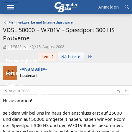
Hauptmenü
Anmelden
Heimnetzwerke und Internethardware
Ticker
VDSL 50000 + W701V + Speedport 300 HS
Tests
Probleme
E
E
-=N3M3sis=-
15. August 2008
Downloads
r
r
Letzte
1 von 2
Nächste
s
s
Preisvergleich
t
t
e
e
-=N3M3sis=-
N
l
l
Forum
Lieutenant
l
l
e
t
Aktuelles
r
a
15. August 2008
#1
m
Empfohlene Inhalte
Hi zusammen!
Neue Beiträge
seit dem wir bei uns im haus den anschluss erst auf 25000
Neueste Aktivitäten
und dann auf 50000 umgestellt haben, haben wir von t-com
den Speedport 300 HS und den W701V Router bekommen.
Leserartikel
leider erreichen wir jedoch nicht annähernt die download