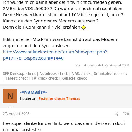
Ich würde mich damit aber definitiv nicht zufrieden geben.
2MB/s bei VDSL50000 ? Da würde ich nochmal nachhaken.
Deine Netzwerkkarte ist nicht auf 10Mbit eingestellt, oder ?
Kannst du den Sync deines Modems auslesen ?
Denn die T-Com kann dir viel erzählen
Edit: mit einer Mod-Firmware kannst du auf das Modem
zugreifen und den Sync auslesen:
http://www.onlinekosten.de/forum/showpost.php?
p=1717813&postcount=1440
Zuletzt bearbeitet:
27. August 2008
SFF Desktop
: check |
Notebook
: check |
NAS
: check |
Smartphone
: check
|
Tablet
: check |
TV
: check check |
Konsole
: check
-=N3M3sis=-
N
Lieutenant
Ersteller dieses Themas
27. August 2008
#20
hey super danke für den link. werd das dann denke ich doch
nochmal austesten!