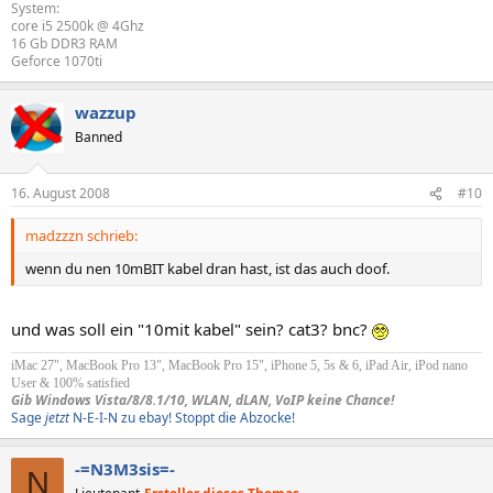
System:
core i5 2500k @ 4Ghz
16 Gb DDR3 RAM
Geforce 1070ti
wazzup
Banned
16. August 2008
#10
madzzzn schrieb:
wenn du nen 10mBIT kabel dran hast, ist das auch doof.
und was soll ein "10mit kabel" sein? cat3? bnc?
iMac 27", MacBook Pro 13", MacBook Pro 15", iPhone 5, 5s & 6, iPad Air, iPod nano
User & 100% satisfied
Gib Windows Vista/8/8.1/10, WLAN, dLAN, VoIP keine Chance!
Sage
jetzt
N-E-I-N zu ebay! Stoppt die Abzocke!
-=N3M3sis=-
N