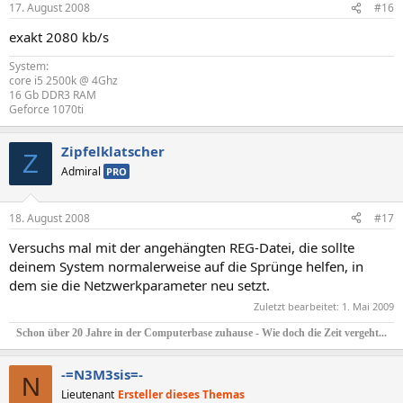
17. August 2008
#16
exakt 2080 kb/s
System:
core i5 2500k @ 4Ghz
16 Gb DDR3 RAM
Geforce 1070ti
Zipfelklatscher
Z
Admiral
PRO
18. August 2008
#17
Versuchs mal mit der angehängten REG-Datei, die sollte
deinem System normalerweise auf die Sprünge helfen, in
dem sie die Netzwerkparameter neu setzt.
Zuletzt bearbeitet:
1. Mai 2009
Schon über 20 Jahre in der Computerbase zuhause - Wie doch die Zeit vergeht...
-=N3M3sis=-
N
Lieutenant
Ersteller dieses Themas