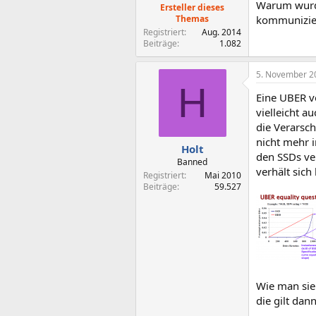
Warum wurde
Ersteller dieses
Themas
kommunizie
Registriert
Aug. 2014
Beiträge
1.082
5. November 2
H
Eine UBER v
vielleicht a
die Verarsch
nicht mehr 
Holt
den SSDs ve
Banned
verhält sich
Registriert
Mai 2010
Beiträge
59.527
Wie man sie
die gilt da