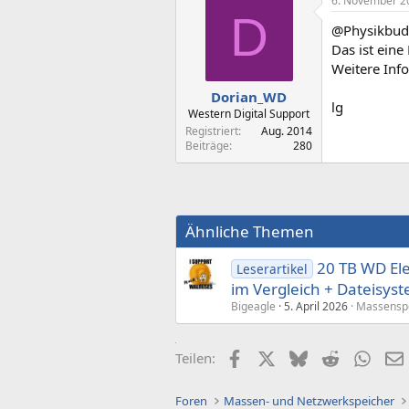
6. November 2
D
@Physikbud
Das ist ein
Weitere Inf
Dorian_WD
lg
Western Digital Support
Registriert
Aug. 2014
Beiträge
280
Ähnliche Themen
20 TB WD El
Leserartikel
im Vergleich + Dateisy
Bigeagle
5. April 2026
Massensp
Facebook
X (Twitter)
Bluesky
Reddit
What
Teilen:
Foren
Massen- und Netzwerkspeicher