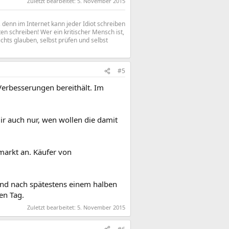
Zuletzt bearbeitet:
5. November 2015
denn im Internet kann jeder Idiot schreiben
n schreiben! Wer ein kritischer Mensch ist,
ichts glauben, selbst prüfen und selbst
#5
Verbesserungen bereithält. Im
r auch nur, wen wollen die damit
markt an. Käufer von
ind nach spätestens einem halben
en Tag.
Zuletzt bearbeitet:
5. November 2015