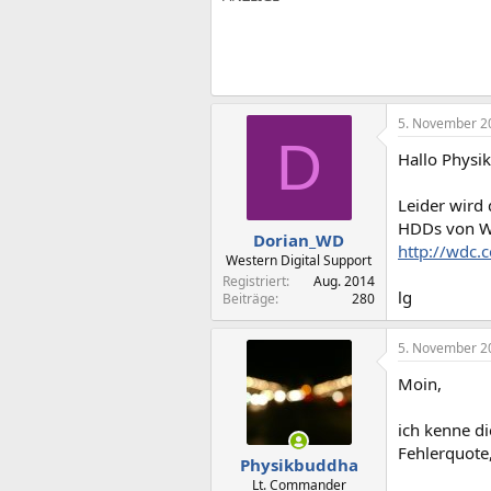
5. November 2
D
Hallo Physi
Leider wird 
HDDs von WD
Dorian_WD
http://wdc.
Western Digital Support
Registriert
Aug. 2014
lg
Beiträge
280
5. November 2
Moin,
ich kenne d
Fehlerquote
Physikbuddha
Lt. Commander