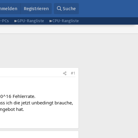
nmelden
Registrieren
Suche
g-PCs
GPU-Rangliste
CPU-Rangliste
#1
10^16 Fehlerrate.
ss ich die jetzt unbedingt brauche,
Angebot hat.