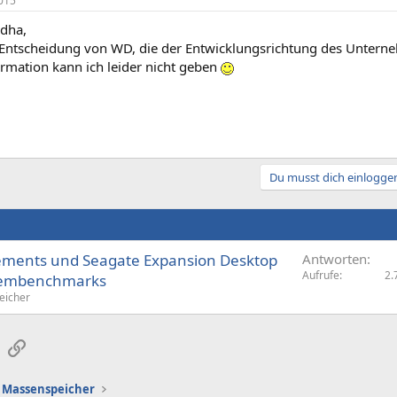
015
dha,
e Entscheidung von WD, die der Entwicklungsrichtung des Unterne
ormation kann ich leider nicht geben
Du musst dich einloggen
ements und Seagate Expansion Desktop
Antworten
Aufrufe
2.
stembenchmarks
eicher
sApp
E-Mail
Link
Massenspeicher