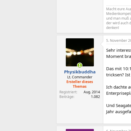
Macht eure Aug
Medienkompeten
und man muß al
der wird auch d
denken!
5. November 2
Sehr intere
Moment brau
Das mit 10:
Physikbuddha
tricksen? Is
Lt. Commander
Ersteller dieses
Themas
Ich dachte 
Registriert
Aug. 2014
Enterprisepla
Beiträge
1.082
Und Seagate
Jahr ausgefa