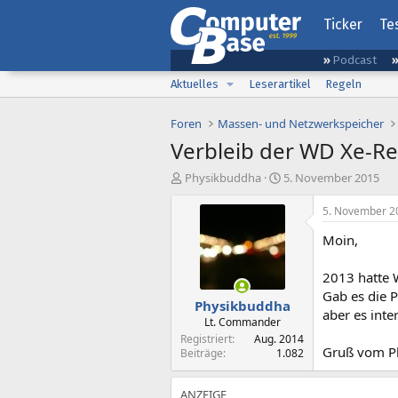
Ticker
Te
Podcast
Aktuelles
Leserartikel
Regeln
Foren
Massen- und Netzwerkspeicher
Verbleib der WD Xe-Re
E
E
Physikbuddha
5. November 2015
r
r
s
s
5. November 2
t
t
Moin,
e
e
l
l
l
l
2013 hatte 
e
t
Gab es die P
Physikbuddha
r
a
aber es inte
m
Lt. Commander
Registriert
Aug. 2014
Gruß vom P
Beiträge
1.082