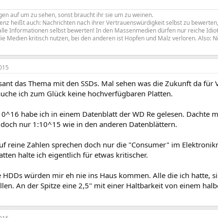
en auf um zu sehen, sonst braucht ihr sie um zu weinen.
z heißt auch: Nachrichten nach ihrer Vertrauenswürdigkeit selbst zu bewerten, 
le Informationen selbst bewerten! In den Massenmedien dürfen nur reiche Idiote
ie Medien kritisch nutzen, bei den anderen ist Hopfen und Malz verloren. Also: N
015
ssant das Thema mit den SSDs. Mal sehen was die Zukunft da für 
che ich zum Glück keine hochverfügbaren Platten.
10^16 habe ich in einem Datenblatt der WD Re gelesen. Dachte mi
t doch nur 1:10^15 wie in den anderen Datenblättern.
auf reine Zahlen sprechen doch nur die "Consumer" im Elektronik
tten halte ich eigentlich für etwas kritischer.
 HDDs würden mir eh nie ins Haus kommen. Alle die ich hatte, s
llen. An der Spitze eine 2,5" mit einer Haltbarkeit von einem halb