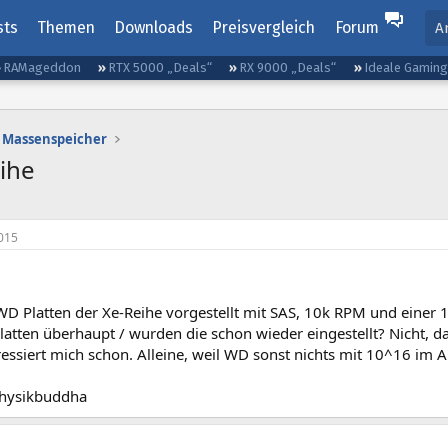
sts
Themen
Downloads
Preisvergleich
Forum
A
RAMageddon
RTX 5000 „Deals“
RX 9000 „Deals“
Ideale Gamin
Massenspeicher
ihe
015
WD Platten der Xe-Reihe vorgestellt mit SAS, 10k RPM und einer 
latten überhaupt / wurden die schon wieder eingestellt? Nicht, da
ressiert mich schon. Alleine, weil WD sonst nichts mit 10^16 im 
hysikbuddha