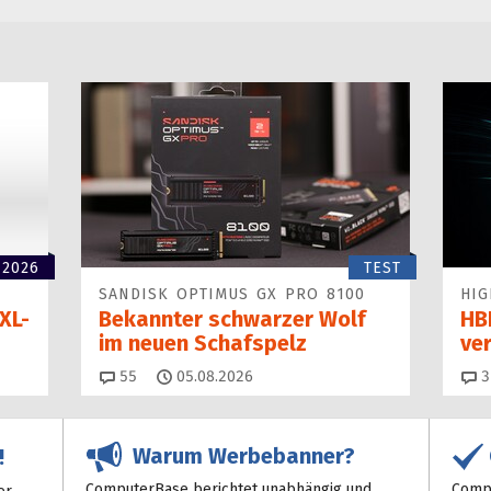
 2026
TEST
SANDISK OPTIMUS GX PRO 8100
HIG
XL-
Bekannter schwarzer Wolf
HBF
im neuen Schafspelz
ve
Kommentare
55
05.08.2026
3
Warum Werbebanner?
!
ComputerBase berichtet unabhängig und
Compu